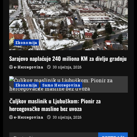
o
n
Ekonomija
Sarajevo naplaćuje 240 miliona KM za divlju gradnju
e-Hercegovina
30 siječnja, 2026
Ekonomija
Samo Hercegovina
Čuljkov maslinik u Ljubuškom: Pionir za
hercegovačke masline bez uvoza
e-Hercegovina
30 siječnja, 2026
Pretraži: