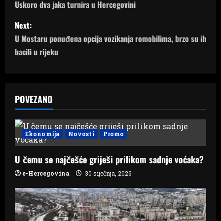
o
Uskoro dva jaka turnira u Hercegovini
s
Next:
U Mostaru ponuđena opcija vozikanja romobilima, brzo su ih
t
bacili u rijeku
n
a
POVEZANO
v
i
Ekonomija
Novosti
Promo
g
U čemu se najčešće griješi prilikom sadnje voćaka?
a
e-Hercegovina
30 siječnja, 2026
t
i