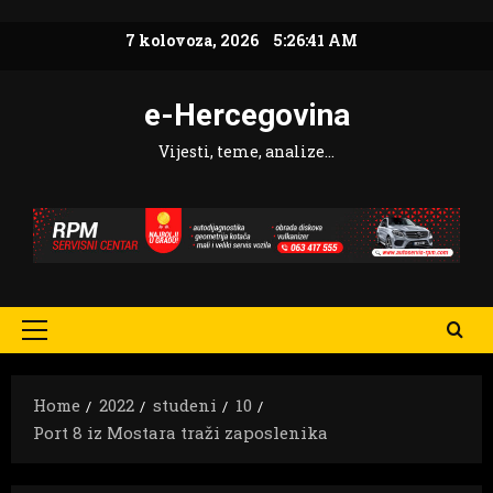
Skip
7 kolovoza, 2026
5:26:42 AM
to
content
e-Hercegovina
Vijesti, teme, analize…
Primary
Menu
Home
2022
studeni
10
Port 8 iz Mostara traži zaposlenika