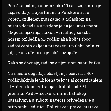
Porečka policija u petak oko 19 sati zaprimila je
dojavu da je u apartmanu u Pulskoj ulici u
Poreču ozlijeđen muškarac, a dolaskom na
mjesto događaja utvrđeno je da je u apartmanu
46-godišnjakinja, nakon verbalnog sukoba,
nožem ozlijedila 51-godišnjaka koji je zbog
zadobivenih ozljeda prevezen u pulsku bolnicu,
gdje je utvrđeno da je lakše ozlijeđen.
Kako se doznaje, radi se o njezinom supružniku.
Na mjestu događaja obavljen je očevid, a 46-
godišnjakinja je uhićena te joj je alkotestiranjem
utvrđena koncentracija alkohola od 3,81
promila. Po dovršetku kriminalističkog
istraživanja u subotu navečer privedena je u
pritvorsku jedinicu Policijske uprave istarske.