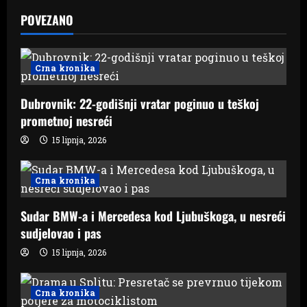
a
POVEZANO
v
i
Crna kronika
g
Dubrovnik: 22-godišnji vratar poginuo u teškoj
a
prometnoj nesreći
15 lipnja, 2026
t
i
Crna kronika
o
Sudar BMW-a i Mercedesa kod Ljubuškoga, u nesreći
n
sudjelovao i pas
15 lipnja, 2026
Crna kronika