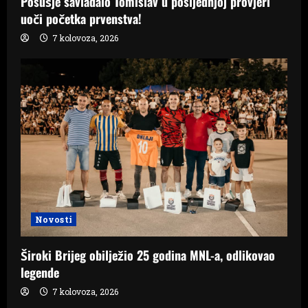
Posušje savladalo Tomislav u posljednjoj provjeri
uoči početka prvenstva!
7 kolovoza, 2026
Novosti
Široki Brijeg obilježio 25 godina MNL-a, odlikovao
legende
7 kolovoza, 2026