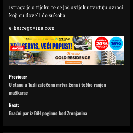
Istraga je u tijeku te se još uvijek utvrđuju uzroci
koji su doveli do sukoba.
e-hercegovina.com
P
Previous:
o
U stanu u Tuzli zatečena mrtva žena i teško ranjen
muškarac
s
Next:
t
Bračni par iz BiH poginuo kod Zrenjanina
n