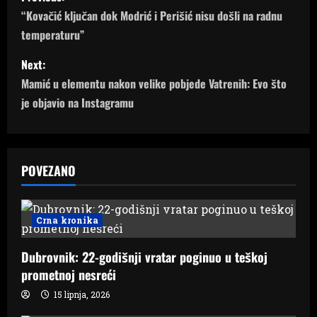
o
“Kovačić ključan dok Modrić i Perišić nisu došli na radnu
temperaturu”
s
Next:
t
Mamić u elementu nakon velike pobjede Vatrenih: Evo što
n
je objavio na Instagramu
a
v
POVEZANO
i
g
Crna kronika
a
Dubrovnik: 22-godišnji vratar poginuo u teškoj
prometnoj nesreći
t
15 lipnja, 2026