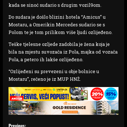
kada se sinoć sudario s drugim vozil9om.
Do sudara je došlo blizini hotela “Amicus” u
Mostaru, a Omerikin Mercedes sudario se s
Polom te je tom prilikom više ljudi ozlijeđeno.
Teške tjelesne ozljede zadobila je žena koja je
bila na mjestu suvozača iz Pola, majka od vozača
Pola, a petero ih lakše ozlijeđeno.
“Ozlijeđeni su prevezeni u obje bolnice u
Mostaru”, rečeno je iz MUP HNŽ.
P
Previous: