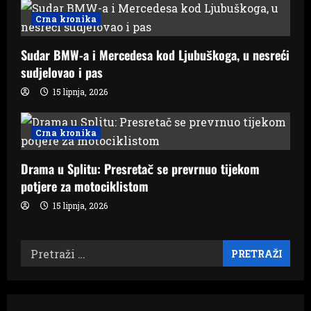
i
Crna kronika
o
n
Sudar BMW-a i Mercedesa kod Ljubuškoga, u nesreći
sudjelovao i pas
15 lipnja, 2026
Crna kronika
Drama u Splitu: Presretač se prevrnuo tijekom
potjere za motociklistom
15 lipnja, 2026
Pretraži: