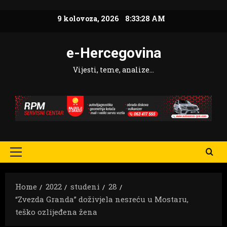
Skip
9 kolovoza, 2026
8:33:29 AM
to
content
e-Hercegovina
Vijesti, teme, analize…
Primary
Menu
Home
2022
studeni
28
“Zvezda Granda” doživjela nesreću u Mostaru,
teško ozlijeđena žena