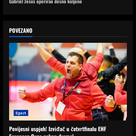
Gabriel Jesus operirao desno koljeno
n
a
POVEZANO
v
i
g
a
t
i
o
Sport
n
Povijesni uspjeh! Izviđač u četvrtfinalu EHF