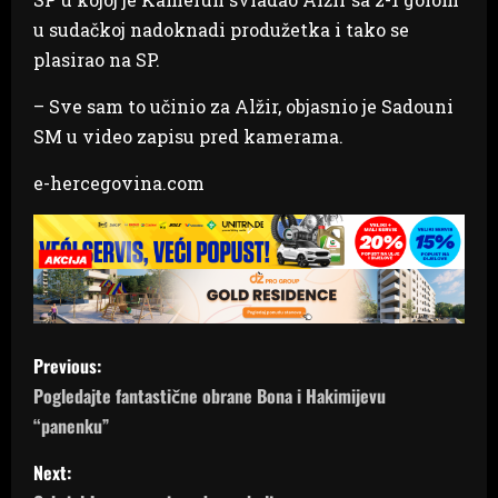
u sudačkoj nadoknadi produžetka i tako se
plasirao na SP.
– Sve sam to učinio za Alžir, objasnio je Sadouni
SM u video zapisu pred kamerama.
e-hercegovina.com
P
Previous:
o
Pogledajte fantastične obrane Bona i Hakimijevu
“panenku”
s
Next:
t