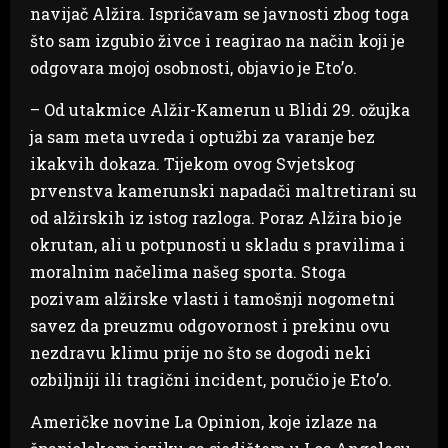
navijač Alžira. Ispričavam se javnosti zbog toga
što sam izgubio živce i reagirao na način koji je
odgovara mojoj osobnosti, objavio je Eto’o.
– Od utakmice Alžir-Kamerun u Blidi 29. ožujka
ja sam meta uvreda i optužbi za varanje bez
ikakvih dokaza. Tijekom ovog Svjetskog
prvenstva kamerunski napadači maltretirani su
od alžirskih iz istog razloga. Poraz Alžira bio je
okrutan, ali u potpunosti u skladu s pravilima i
moralnim načelima našeg sporta. Stoga
pozivam alžirske vlasti i tamošnji nogometni
savez da preuzmu odgovornost i prekinu ovu
nezdravu klimu prije no što se dogodi neki
ozbiljniji ili tragični incident, poručio je Eto’o.
Američke novine La Opinion, koje izlaze na