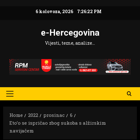
Skip
6 kolovoza, 2026
7:26:24 PM
to
content
e-Hercegovina
Vijesti, teme, analize…
Primary
Menu
Home
2022
prosinac
6
Eto’o se ispričao zbog sukoba s alžirskim
navijačem