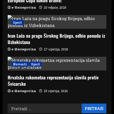
European Cupa nakon drame!
e-Hercegovina
20 veljače, 2026
Sport
Ivan Laća na pragu Širokog Brijega, odbio ponudu iz
Uzbekistana
e-Hercegovina
27 siječnja, 2026
Novosti
Sport
Hrvatska rukometna reprezentacija slavila protiv
Švicarske
e-Hercegovina
25 siječnja, 2026
Pretraži: