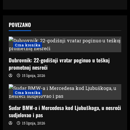
a
v
POVEZANO
i
g
Crna kronika
a
Dubrovnik: 22-godišnji vratar poginuo u teškoj
t
prometnoj nesreći
i
15 lipnja, 2026
o
Crna kronika
n
Sudar BMW-a i Mercedesa kod Ljubuškoga, u nesreći
sudjelovao i pas
15 lipnja, 2026