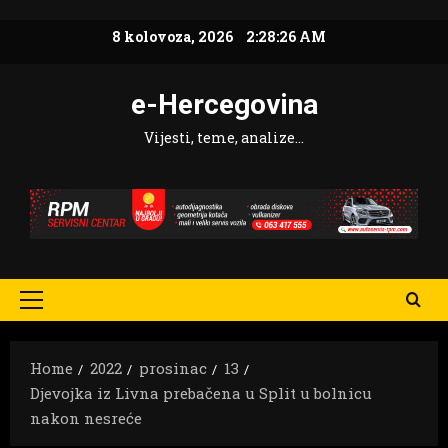
Skip
8 kolovoza, 2026
2:28:27 AM
to
content
e-Hercegovina
Vijesti, teme, analize…
Primary
Menu
Home
2022
prosinac
13
Djevojka iz Livna prebačena u Split u bolnicu
nakon nesreće