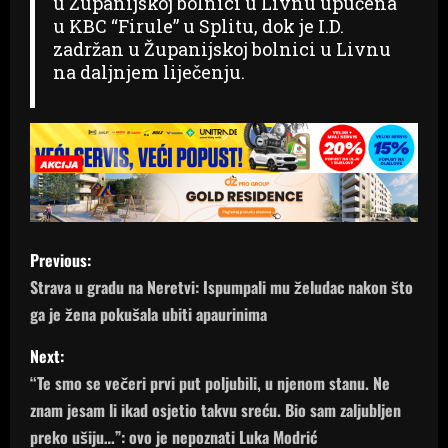
u Županijskoj bolnici u Livnu upućena
u KBC “Firule” u Splitu, dok je I.D.
zadržan u Županijskoj bolnici u Livnu
na daljnjem liječenju.
P
Previous:
o
Strava u gradu na Neretvi: Ispumpali mu želudac nakon što
ga je žena pokušala ubiti apaurinima
s
Next:
t
“Te smo se večeri prvi put poljubili, u njenom stanu. Ne
n
znam jesam li ikad osjetio takvu sreću. Bio sam zaljubljen
preko ušiju…”: ovo je nepoznati Luka Modrić