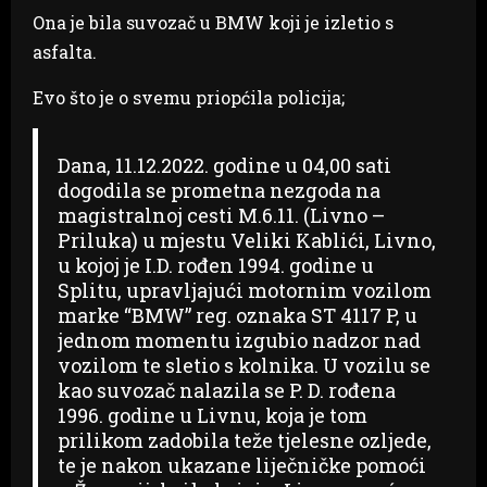
Ona je bila suvozač u BMW koji je izletio s
asfalta.
Evo što je o svemu priopćila policija;
Dana, 11.12.2022. godine u 04,00 sati
dogodila se prometna nezgoda na
magistralnoj cesti M.6.11. (Livno –
Priluka) u mjestu Veliki Kablići, Livno,
u kojoj je I.D. rođen 1994. godine u
Splitu, upravljajući motornim vozilom
marke “BMW” reg. oznaka ST 4117 P, u
jednom momentu izgubio nadzor nad
vozilom te sletio s kolnika. U vozilu se
kao suvozač nalazila se P. D. rođena
1996. godine u Livnu, koja je tom
prilikom zadobila teže tjelesne ozljede,
te je nakon ukazane liječničke pomoći