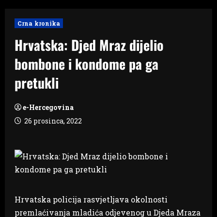
Crna kronika
Hrvatska: Djed Mraz dijelio
bombone i kondome pa ga
pretukli
e-Hercegovina
26 prosinca, 2022
Hrvatska policija rasvjetljava okolnosti
premlaćivanja mladića odjevenog u Djeda Mraza