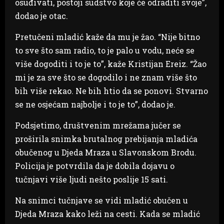
osuđivati, postoji sudstvo koje će odraditi svoje”,
dodao je otac.
Pretučeni mladić kaže da mu je žao. “Nije bitno
to sve što sam radio, to je palo u vodu, neće se
više dogoditi i to je to”, kaže Kristijan Ereiz. “Žao
mi je za sve što se dogodilo i ne znam više što
bih više rekao. Ne bih htio da se ponovi. Stvarno
se ne osjećam najbolje i to je to”, dodao je.
Podsjetimo, društvenim mrežama jučer se
proširila snimka brutalnog prebijanja mladića
obučenog u Djeda Mraza u Slavonskom Brodu.
Policija je potvrdila da je dobila dojavu o
tučnjavi više ljudi nešto poslije 15 sati.
Na snimci tučnjave se vidi mladić obučen u
Djeda Mraza kako leži na cesti. Kada se mladić