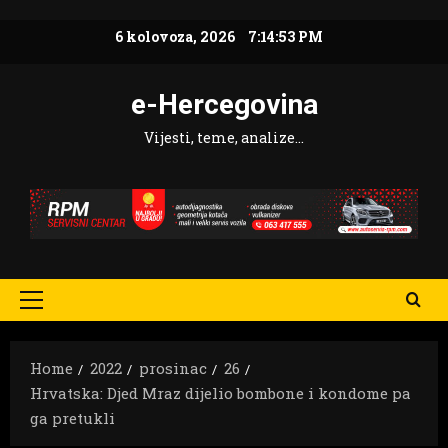
Skip
6 kolovoza, 2026
7:14:54 PM
to
content
e-Hercegovina
Vijesti, teme, analize…
Primary
Menu
Home
2022
prosinac
26
Hrvatska: Djed Mraz dijelio bombone i kondome pa
ga pretukli