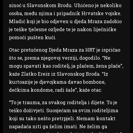
sinoć u Slavonskom Brodu. Uhićeno je nekoliko
osoba, među njima i pripadnik Hrvatske vojske.
Mladić koji je bio odjeven u djeda Mraza zadobio
je teške tjelesne ozljede te je nakon liječničke
pomoći pušten kući.
Otac pretučenog Djeda Mraza za HRT je ispričao
što se, prema njegovoj verziji, dogodilo. “Ne
mogu spavati kao roditelj, ja plačem, žena plače”,
kaže Zlatko Ereiz iz Slavonskog Broda. “Iz
kurtoazije je djevojkama davao bombone,
dečkima kondome, radi šale”, kaže otac.
“To je trauma, za svakog roditelja i dijete. To je
teško doživjeti. Suosjećam sa svim roditeljima
koji su tako nešto pretrpjeli. Nemam kontakt
napadača niti ga želim imati. Ne želim ga