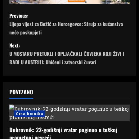
P
Previous:
o
Lijepa vijest za Božić za Hercegovce: Struja za kućanstva
neće poskupjeti
s
Next:
t
U MOSTARU PRETUKLI I OPLJAČKALI ČOVJEKA KOJI ŽIVI I
n
RADI U AUSTRIJI: Uhićeni i zatvorski čuvari
a
v
POVEZANO
i
g
Crna kronika
a
Dubrovnik: 22-godišnji vratar poginuo u teškoj
prometnoj nesreći