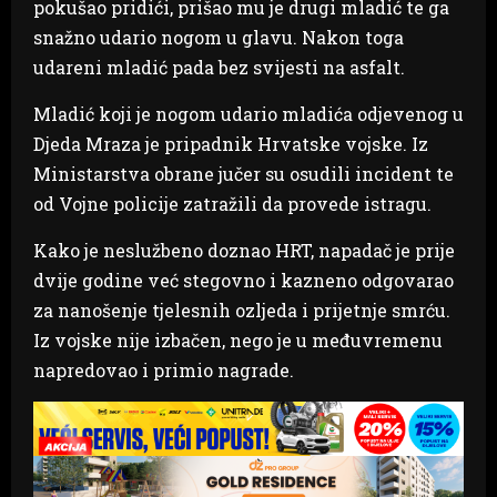
pokušao pridići, prišao mu je drugi mladić te ga
snažno udario nogom u glavu. Nakon toga
udareni mladić pada bez svijesti na asfalt.
Mladić koji je nogom udario mladića odjevenog u
Djeda Mraza je pripadnik Hrvatske vojske. Iz
Ministarstva obrane jučer su osudili incident te
od Vojne policije zatražili da provede istragu.
Kako je neslužbeno doznao HRT, napadač je prije
dvije godine već stegovno i kazneno odgovarao
za nanošenje tjelesnih ozljeda i prijetnje smrću.
Iz vojske nije izbačen, nego je u međuvremenu
napredovao i primio nagrade.