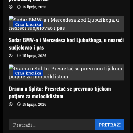
t
15 lipnja, 2026
i
Crna kronika
o
n
Sudar BMW-a i Mercedesa kod Ljubuškoga, u nesreći
sudjelovao i pas
15 lipnja, 2026
Crna kronika
Drama u Splitu: Presretač se prevrnuo tijekom
potjere za motociklistom
15 lipnja, 2026
Pretraži: