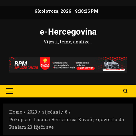
Skip
6 kolovoza, 2026
9:38:28 PM
to
content
e-Hercegovina
Vijesti, teme, analize…
Primary
Menu
Home
2023
siječanj
6
Pokojna s. Ljubica Bernardica Kovač je govorila da
Psalam 23 liječi sve