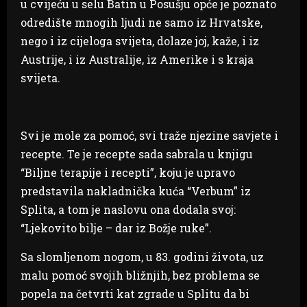
u cvijeću u selu Batin u Posušju opće je poznato
odredište mnogih ljudi ne samo iz Hrvatske,
nego i iz cijeloga svijeta, dolaze joj, kaže, i iz
Austrije, i iz Australije, iz Amerike i s kraja
svijeta.
Svi je mole za pomoć, svi traže njezine savjete i
recepte. Te je recepte sada sabrala u knjigu
“Biljne terapije i recepti”, koju je upravo
predstavila nakladnička kuća “Verbum” iz
Splita, a tom je naslovu ona dodala svoj:
“Ljekovito bilje – dar iz Božje ruke”.
Sa slomljenom nogom, u 83. godini života, uz
malu pomoć svojih bližnjih, bez problema se
popela na četvrti kat zgrade u Splitu da bi