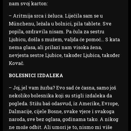
nam svoj karton:
– Aritmija srca i želuca. Liječila sam se u
Münchenu, ležala u bolnici, pila tablete. Sve
popila, ozdravila nisam. Pa čula za sestru
Ljubicu, došla s mužem, valjda će pomoć… S kata
nema glasa, ali prilazi nam visoka žena,
nevjesta sestre Ljubice, također Ljubica, također
Kovač.
BOLESNICI IZDALEKA
– Joj, jel vam žurba? Evo sad će časna, samo još
nekoliko bolesnika koji su stigli izdaleka da
pogleda. Stižu baš odasvud, iz Amerike, Evrope,
Dalmacije, cijele Bosne, svake vjere i svakoga
naroda, sve bez oglasa, godinama tako. A nikog
ne može odbit. Ali umori je to, nismo mi više