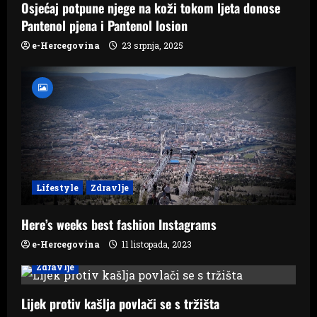
Osjećaj potpune njege na koži tokom ljeta donose
t
Pantenol pjena i Pantenol losion
i
e-Hercegovina
23 srpnja, 2025
o
n
Lifestyle
Zdravlje
Here’s weeks best fashion Instagrams
e-Hercegovina
11 listopada, 2023
Zdravlje
Lijek protiv kašlja povlači se s tržišta