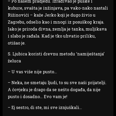
– Po našem pradjedu. Izrađivao je puške i
kubure, svašta je inžinjava, pa vako-nako nastali
Rižinovići – kaže Jerko koji je dugo živio u
Zagrebu, odselio kao i mnogi iz posuškog kraja.
Iako je priroda divna, zemlja je tanka, muljikava
i slabo je rađala. Kad je tko uhvatio priliku,
otišao je.
S. Ljubica koristi drevnu metodu ‘namiještanja’
želuca
– U vas više nije pusto…
– Neka, ne smetaju ljudi, to su sve naši prijatelji.
A čovjeku je drago da se nešto događa, da nije
pusto i dosadno… Evo vam je!
– Ej sestro, di ste, mi sve iznjuškali…