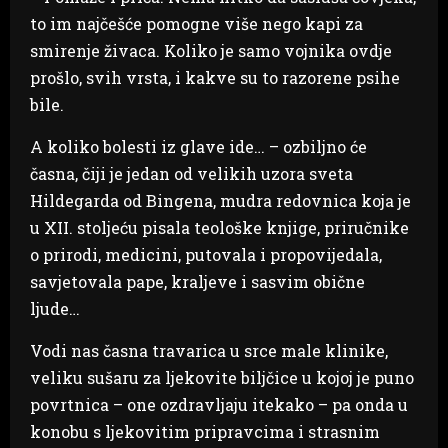
to im najčešće pomogne više nego kapi za
smirenje živaca. Koliko je samo vojnika ovdje
prošlo, svih vrsta, i kakve su to razorene psihe
bile.
A koliko bolesti iz glave ide… – ozbiljno će
časna, čiji je jedan od velikih uzora sveta
Hildegarda od Bingena, mudra redovnica koja je
u XII. stoljeću pisala teološke knjige, priručnike
o prirodi, medicini, putovala i propovijedala,
savjetovala pape, kraljeve i sasvim obične
ljude…
Vodi nas časna travarica u srce male klinike,
veliku sušaru za ljekovite biljčice u kojoj je puno
povrtnica – one ozdravljaju itekako – pa onda u
konobu s ljekovitim pripravcima i strasnim