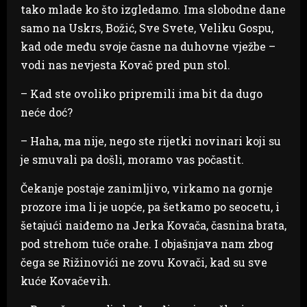
tako mlade ko što izgledamo. Ima slobodne dane
samo na Uskrs, Božić, Sve Svete, Veliku Gospu,
kad ode među svoje časne na duhovne vježbe –
vodi nas nevjesta Kovač pred pun stol.
– Kad ste ovoliko pripremili ima bit da dugo
neće doć?
– Haha, ma nije, nego ste rijetki novinari koji su
je smuvali pa došli, moramo vas počastit.
Čekanje postaje zanimljivo, virkamo na gornje
prozore ima li je uopće, pa šetkamo po seocetu, i
šetajući naiđemo na Jerka Kovača, časnina brata,
pod strehom tuče orahe. I objašnjava nam zbog
čega se Rižinovići ne zovu Kovači, kad su sve
kuće Kovačevih.