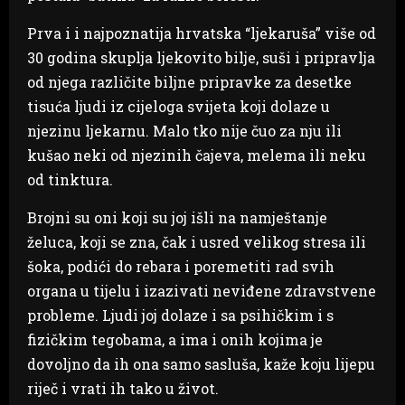
Prva i i najpoznatija hrvatska “ljekaruša” više od
30 godina skuplja ljekovito bilje, suši i pripravlja
od njega različite biljne pripravke za desetke
tisuća ljudi iz cijeloga svijeta koji dolaze u
njezinu ljekarnu. Malo tko nije čuo za nju ili
kušao neki od njezinih čajeva, melema ili neku
od tinktura.
Brojni su oni koji su joj išli na namještanje
želuca, koji se zna, čak i usred velikog stresa ili
šoka, podići do rebara i poremetiti rad svih
organa u tijelu i izazivati neviđene zdravstvene
probleme. Ljudi joj dolaze i sa psihičkim i s
fizičkim tegobama, a ima i onih kojima je
dovoljno da ih ona samo sasluša, kaže koju lijepu
riječ i vrati ih tako u život.