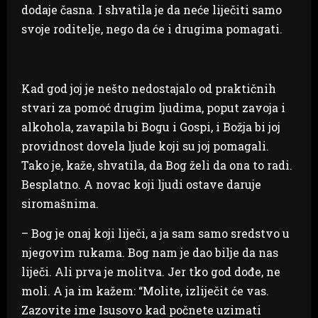
dodaje časna. I shvatila je da neće liječiti samo
svoje roditelje, nego da će i drugima pomagati.
Kad god joj je nešto nedostajalo od praktičnih
stvari za pomoć drugim ljudima, poput zavoja i
alkohola, zavapila bi Bogu i Gospi, i Božja bi joj
providnost dovela ljude koji su joj pomagali.
Tako je, kaže, shvatila, da Bog želi da ona to radi.
Besplatno. A novac koji ljudi ostave daruje
siromašnima.
– Bog je onaj koji liječi, a ja sam samo sredstvo u
njegovim rukama. Bog nam je dao bilje da nas
liječi. Ali prva je molitva. Jer tko god dođe, ne
moli. A ja im kažem: “Molite, izliječit će vas.
Zazovite ime Isusovo kad počnete uzimati