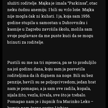
služiti roditelje. Majka je imala “Parkinsa”, otac
neku čudnu anemiju. I bili su vrlo loše. Majka
nije mogla čak ni kuhati. I ja, koja sam 1956.
godine stupila u samostan u Dubrovniku i
kasnije u Zagrebu završila školu, molila sam
svoje poglavare da me puste kući da se mogu
brinuti za roditelje.
Pustili su me na tri mjeseca, pa se to produljilo
na još godinu dana, koju sam ja posvetila
roditeljima da ih dignem na noge. Bili su bez
penzije, bavili su se poljoprivredom; jedan brat
nam je pomagao, a ja sam sve radila, kopala,
sijala žito, vezla, šivala, sve što je trebalo.
Pomagao nam je i župnik fra Marinko Leko –
kazuje nam časna sestra Ljubica.