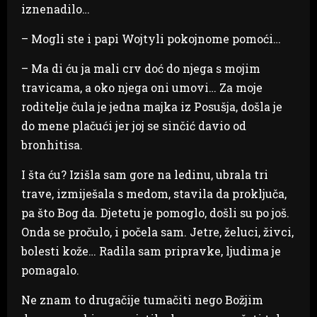
iznenadilo…
– Mogli ste i papi Wojtyli pokojnome pomoći…
– Ma di ću ja mali crv doć do njega s mojim
travicama, a oko njega oni umovi… Za moje
roditelje čula je jedna majka iz Posušja, došla je
do mene plačući jer joj se sinčić davio od
bronhitisa.
I šta ću? Izišla sam gore na ledinu, ubrala tri
trave, izmiješala s medom, stavila da proključa,
pa što Bog da. Djetetu je pomoglo, došli su po još.
Onda se pročulo, i počela sam. Jetre, želuci, živci,
bolesti kože… Radila sam pripravke, ljudima je
pomagalo.
Ne znam to drugačije tumačiti nego Božjim