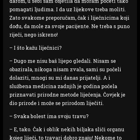
darom, u sebi sam osjetila da moram početi tako
pomagati ljudima. I da uz lijekove treba moliti.
Zato svakome preporučam, čak i liječnicima koji
dođu, da mole za svoje pacijente. Ne treba s puno
riječi, nego iskreno!
– I što kažu liječnici?
– Dugo me nisu baš lijepo gledali. Nisam se
obazirala, nikoga nisam zvala, sami su počeli
dolaziti, mnogi su mi danas prijatelji. A i
službena medicina zadnjih je godina počela
priznavati prirodne metode liječenja. Čovjek je
dio prirode i može se prirodom liječiti.
– Svaka bolest ima svoju travu?
– E, tako. Čak i oblik nekih biljaka sliči organu
kojeg liječi, to travari dobro znaju! Nekome to