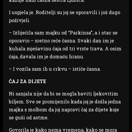
I uspjela je. Roditelji su joj se oporavili i još dugo
poživjeli.
– Izliječila sam majku od “Parkinsa”, a i otac se
oporavio – sretno reče časna. Svaki dan im je
kuhala mješavinu čaja od tri vrste trava. A osim
čaja, davala im je domaću hranu.
– I vozila sam ih u crkvu – ističe časna.
ČAJ ZA DIJETE
Ni sanjala nije da bi se mogla baviti ljekovitim
biljem. Sve se promijenilo kada joj je došla jedna
majka s molbom da joj napravi čaj za dijete koje
se guši od astme.
Govorila je kako nema vremena, kako se mora