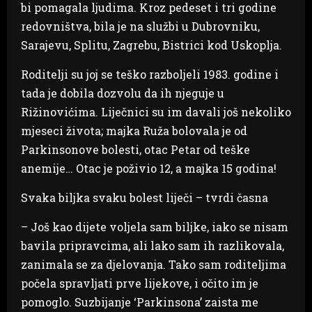
bi pomagala ljudima. Kroz pedeset i tri godine
redovništva, bila je na službi u Dubrovniku,
Sarajevu, Splitu, Zagrebu, Bistrici kod Uskoplja.
Roditelji su joj se teško razboljeli 1983. godine i
tada je dobila dozvolu da ih njeguje u
Rižinovićima. Liječnici su im davali još nekoliko
mjeseci života; majka Ruža bolovala je od
Parkinsonove bolesti, otac Petar od teške
anemije… Otac je poživio 12, a majka 15 godina!
Svaka biljka svaku bolest liječi – tvrdi časna
– Još kao dijete voljela sam biljke, iako se nisam
bavila pripravcima, ali lako sam ih razlikovala,
zanimala se za djelovanja. Tako sam roditeljima
počela spravljati prve lijekove, i očito im je
pomoglo. Suzbijanje ‘Parkinsona’ zaista me