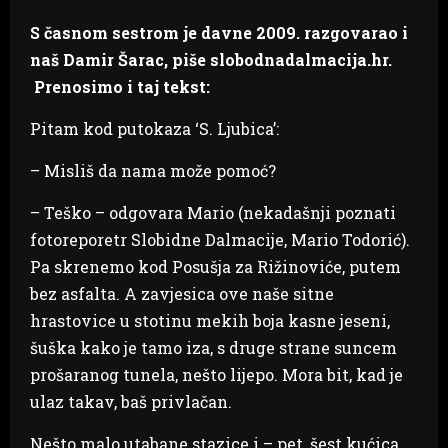
S časnom sestrom je davne 2009. razgovarao i
naš Damir Šarac, piše slobodnadalmacija.hr.
Prenosimo i taj tekst:
Pitam kod putokaza ‘S. Ljubica’:
– Misliš da nama može pomoć?
– Teško – odgovara Mario (nekadašnji poznati
fotoreporetr Slobidne Dalmacije, Mario Todorić).
Pa skrenemo kod Posušja za Rižinoviće, putem
bez asfalta. A zavjesica ove naše sitne
hrastovice u stotinu mekih boja kasne jeseni,
šuška kako je tamo iza, s druge strane suncem
prošaranog tunela, nešto lijepo. Mora bit, kad je
ulaz takav, baš privlačan.
Nešto malo utabane stazice i – pet, šest kućica,