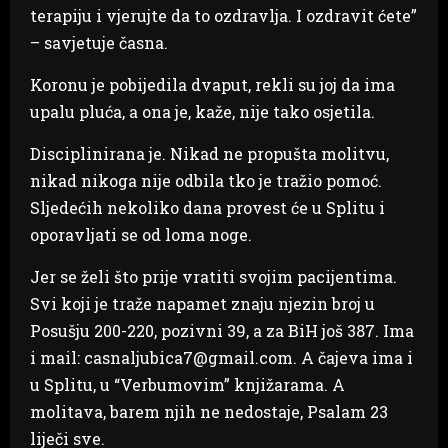
terapiju i vjerujte da to ozdravlja. I ozdravit ćete”
– savjetuje časna.
Koronu je pobijedila dvaput, rekli su joj da ima
upalu pluća, a ona je, kaže, nije tako osjetila.
Disciplinirana je. Nikad ne propušta molitvu,
nikad nikoga nije odbila tko je tražio pomoć.
Sljedećih nekoliko dana provest će u Splitu i
oporavljati se od loma noge.
Jer se želi što prije vratiti svojim pacijentima.
Svi koji je traže napamet znaju njezin broj u
Posušju 200-220, pozivni 39, a za BiH još 387. Ima
i mail: casnaljubica7@gmail.com. A čajeva ima i
u Splitu, u “Verbumovim” knjižarama. A
molitava, barem njih ne nedostaje, Psalam 23
liječi sve.