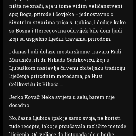
ništa ne znači, a ja u tome vidim veličanstveni
spoj Boga, prirode i čovjeka – jednostavno o
životnim stvarima priča s. Ljubica, i dodaje kako
su Bosna i Hercegovina oduvijek bile dom ljudi
koji su uspješno liječili travama, prirodom.
I danas ljudi dolaze mostarskome travaru Radi
Marušiću, ili dr. Nihadu Sadikoviću, koji u
Ljubuškom nastavlja čuvenu obiteljsku tradiciju
liječenja prirodnim metodama, pa Husi
Čelikoviću iz Bihaća …
Jerko Kovač: Neka svijeta u selu, barem nije
dosadno
No, časna Ljubica ipak je samo svoja, ne koristi
tuđe recepte, iako je proučavala različite metode
liječenja. Od veljače do listopada ide u berbe