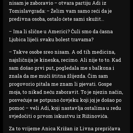
nisam je zaboravio – otvara partiju Adi iz
Tomislavgrada: – Želim vam samo reći da je
predivna osoba, ostalo ćete sami skužit…
– Ima li slične u Americi? Čuli smo da časna
Ljubica liječi svaku bolest travama?
– Takve osobe sreo nisam. A od tih medicina,
najsličnija je kineska, recimo. Ali nije to to. Kad
sam došao prvi put, pogledala me s balkona i
znala da me muči štitna žlijezda. Čim sam
progovorio pitala me znam li pjevati. Gospe
moja, to nikad neću zaboravit. To je njezin način,
posvećuje se potpuno čovjeku koji joj je došao po
pomoć – veli Adi, koji nastavlja ostalima u redu
svjedočiti o prvom iskustvu iz Rižinovića.
Za to vrijeme Anica Križan iz Livna prepričava