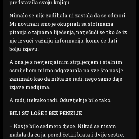
predstavila svoju knjigu.
Nimalo se nije zadihala ni zastala da se odmori.
Mi novinari smo je okupirali sa stotinama
pitanja o tajnama liječenja, natječući se tko će iz
nje izvući važniju informaciju, kome će dati
bolju izjavu.
A ona je s nevjerojatnim strpljenjem i stalnim
osmijehom mirno odgovarala na sve što nas je
zanimalo kao da ništa ne radi, nego samo daje
izjave medijima.
A radi, itekako radi. Oduvijek je bilo tako.
BILI SU LOŠE I BEZ PENZIJE
– Nas je bilo sedmero djece. Nikad se nisam
nadala da ću ja, pored četiri brata i dvije sestre,