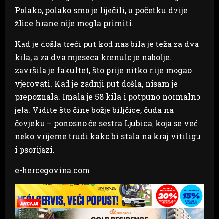
Polako, polako smo je liječili, u početku dvije
žlice hrane nije mogla primiti.
Kad je došla treći put kod nas bila je teža za dva
kila, a za dva mjeseca krenulo je nabolje.
završila je fakultet, što prije nitko nije mogao
vjerovati. Kad je zadnji put došla, nisam je
prepoznala. Imala je 58 kila i potpuno normalno
jela. Vidite što čine božje biljčice, čuda na
čovjeku – ponosno će sestra Ljubica, koja se već
neko vrijeme trudi kako bi stala na kraj vitiligu
i psorijazi.
e-hercegovina.com