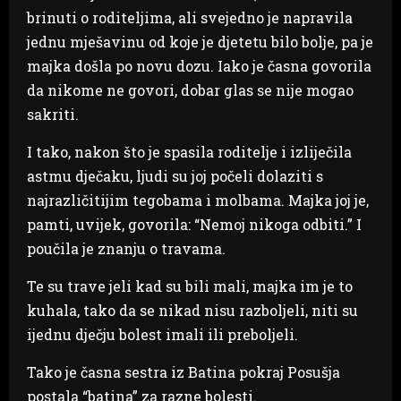
brinuti o roditeljima, ali svejedno je napravila
jednu mješavinu od koje je djetetu bilo bolje, pa je
majka došla po novu dozu. Iako je časna govorila
da nikome ne govori, dobar glas se nije mogao
sakriti.
I tako, nakon što je spasila roditelje i izliječila
astmu dječaku, ljudi su joj počeli dolaziti s
najrazličitijim tegobama i molbama. Majka joj je,
pamti, uvijek, govorila: “Nemoj nikoga odbiti.” I
poučila je znanju o travama.
Te su trave jeli kad su bili mali, majka im je to
kuhala, tako da se nikad nisu razboljeli, niti su
ijednu dječju bolest imali ili preboljeli.
Tako je časna sestra iz Batina pokraj Posušja
postala “batina” za razne bolesti.