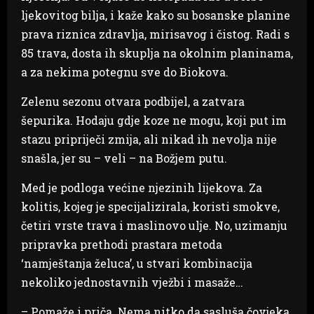
ljekovitog bilja, i kaže kako su bosanske planine
prava riznica zdravlja, mirisavog i čistog. Radi s
85 trava, dosta ih skuplja na okolnim planinama,
a za nekima potegnu sve do Biokova.
Zelenu sezonu otvara podbijel, a zatvara
šepurika. Hodaju gdje koze ne mogu, koji put im
stazu pripriječi zmija, ali nikad ih nevolja nije
snašla, jer su – veli – na Božjem putu.
Med je podloga većine njezinih lijekova. Za
kolitis, kojeg je specijalizirala, koristi smokve,
četiri vrste trava i maslinovo ulje. No, uzimanju
pripravka prethodi prastara metoda
‘namještanja želuca’, u stvari kombinacija
nekoliko jednostavnih vježbi i masaže…
– Pomaže i priča. Nema nitko da sasluša čovjeka,