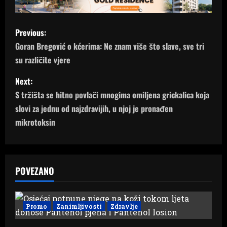
P
Previous:
o
Goran Bregović o kćerima: Ne znam više što slave, sve tri
su različite vjere
s
Next:
t
S tržišta se hitno povlači mnogima omiljena grickalica koja
n
slovi za jednu od najzdravijih, u njoj je pronađen
mikrotoksin
a
v
POVEZANO
i
g
Promo
Zanimljivosti
Zdravlje
a