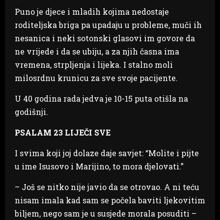
Puno je djece i mladih kojima nedostaje
roditeljska briga pa upadaju u probleme, muči ih
nesanica i neki sotonski glasovi im govore da
ne vrijede i da se ubiju, a za njih časna ima
vremena, strpljenja i lijeka. I stalno moli
milosrdnu krunicu za sve svoje pacijente.
U 40 godina rada jedva je 10-15 puta otišla na
godišnji.
PSALAM 23 LIJEČI SVE
I svima koji joj dolaze daje savjet: “Molite i pijte
u ime Isusovo i Marijino, to mora djelovati.”
– Još se nitko nije javio da se otrovao. A ni teću
nisam imala kad sam se počela baviti ljekovitim
biljem, nego sam je u susjede morala posuditi –