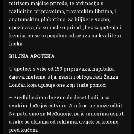
mirisom majčice prirode, te ordinaciju s
različitim pripravcima, travarskim librima, i
anatomskim plakatima. Za biljke je važno,
upozorava, da su rasle u prirodi, bez zagađenja i
kemija, jer se to pogubno odražava na kvalitetu
lijeka.
BILJNA APOTEKA
U apoteci s više od 150 pripravaka, napitaka,
čajeva, melema, ulja, masti i obloga radi Željka
Lončar, koja upisuje one koji traže pomoć:
– Predbilježimo dnevno do deset ljudi, a sa
svakim dođe još četvero. A nikog ne može odbit.
Na putu smo za Međugorje, pa je mnogima usput,
a iako se uklanja od reklama, uvijek su kolone
pred kućom.