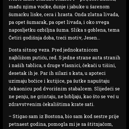
mađu njima voćke, dunje i jabuke u šarenom
šumarku liske, cera i hrasta. Onda zlatna livada,
pa opet šumarak, pa opet livada, i oko svega
naposljetku ozbiljna šuma. Slika s goblena, tema
Četiri godišnja doba, treći motiv, Jesen…
Dosta sitnog veza. Pred jednokatnicom
najbližom putiću, red. S jedne strane auta stranih
i naših tablica, s druge vlasnici, čekači u tišini,
desetak ih je. Par ih silazi s kata, u apoteci
uzimaju bočice i kutijice, pa šutke napuštaju
čekaonicu pod dvorišnim stabalcem. Slijedeći se
ne penju, ne grintaju, ne brbljaju, kao što se već u
zdravstvenim čekalištima krate sati.
– Stigao sam iz Bostona, bio sam kod sestre prije
petnaest godina, pomogla mi je sa štitnjačom,