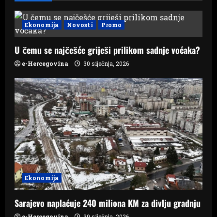
i
g
Ekonomija
Novosti
Promo
a
U čemu se najčešće griješi prilikom sadnje voćaka?
e-Hercegovina
30 siječnja, 2026
t
i
o
n
Ekonomija
Sarajevo naplaćuje 240 miliona KM za divlju gradnju
e-Hercegovina
30 siječnja, 2026