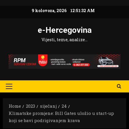
Skip
9 kolovoza, 2026
12:51:33 AM
to
content
e-Hercegovina
Vijesti, teme, analize…
Primary
Menu
Home
2023
siječanj
24
Klimatske promjene: Bill Gates uložio u start-up
koji se bavi podrigivanjem krava