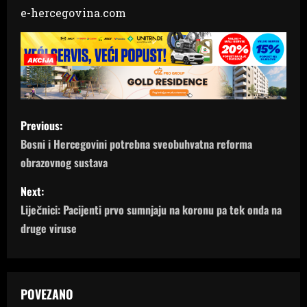
e-hercegovina.com
P
Previous:
o
Bosni i Hercegovini potrebna sveobuhvatna reforma
obrazovnog sustava
s
Next:
t
Liječnici: Pacijenti prvo sumnjaju na koronu pa tek onda na
n
druge viruse
a
v
POVEZANO