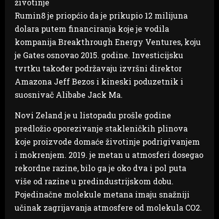
životinje
Rumin8 je priopćio da je prikupio 12 milijuna
dolara putem financiranja koje je vodila
kompanija Breakthrough Energy Ventures, koju
je Gates osnovao 2015. godine. Investicijsku
tvrtku također podržavaju izvršni direktor
Amazona Jeff Bezos i kineski poduzetnik i
suosnivač Alibabe Jack Ma.
Novi Zeland je u listopadu prošle godine
predložio oporezivanje stakleničkih plinova
koje proizvode domaće životinje podrigivanjem
i mokrenjem. 2019. je metan u atmosferi dosegao
rekordne razine, bilo ga je oko dva i pol puta
više od razine u predindustrijskom dobu.
Pojedinačne molekule metana imaju snažniji
učinak zagrijavanja atmosfere od molekula CO2.