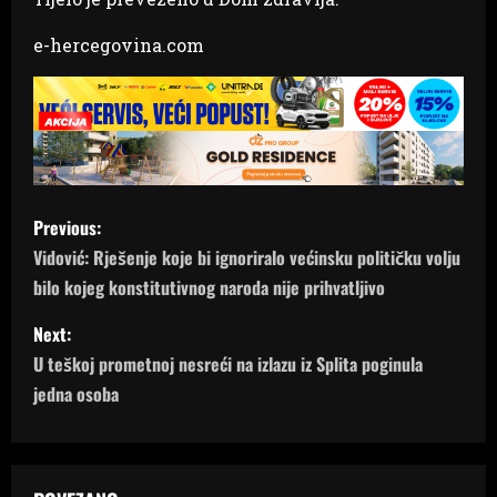
e-hercegovina.com
P
Previous:
o
Vidović: Rješenje koje bi ignoriralo većinsku političku volju
bilo kojeg konstitutivnog naroda nije prihvatljivo
s
Next:
t
U teškoj prometnoj nesreći na izlazu iz Splita poginula
n
jedna osoba
a