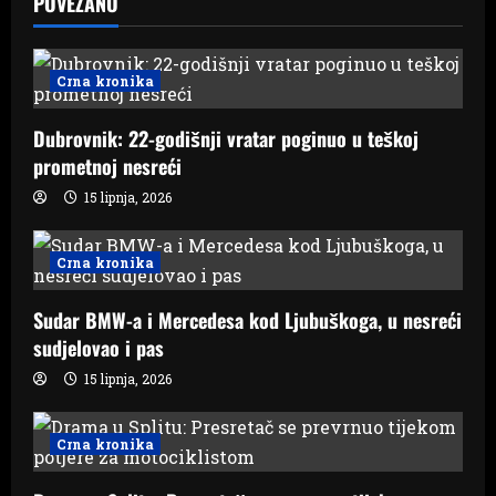
v
POVEZANO
i
g
Crna kronika
a
Dubrovnik: 22-godišnji vratar poginuo u teškoj
prometnoj nesreći
t
15 lipnja, 2026
i
Crna kronika
o
n
Sudar BMW-a i Mercedesa kod Ljubuškoga, u nesreći
sudjelovao i pas
15 lipnja, 2026
Crna kronika