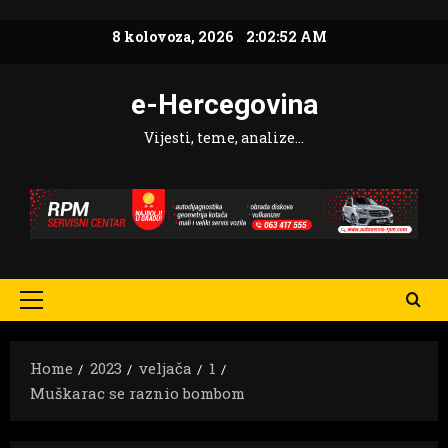
Skip
8 kolovoza, 2026
2:02:53 AM
to
content
e-Hercegovina
Vijesti, teme, analize…
Primary
Menu
Home
2023
veljača
1
Muškarac se raznio bombom