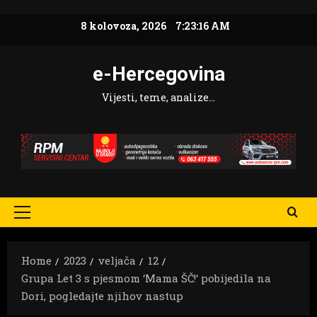
Skip
8 kolovoza, 2026
7:23:17 AM
to
content
e-Hercegovina
Vijesti, teme, analize…
Primary
Menu
Home
2023
veljača
12
Grupa Let 3 s pjesmom ‘Mama ŠČ!‘ pobijedila na
Dori, pogledajte njihov nastup