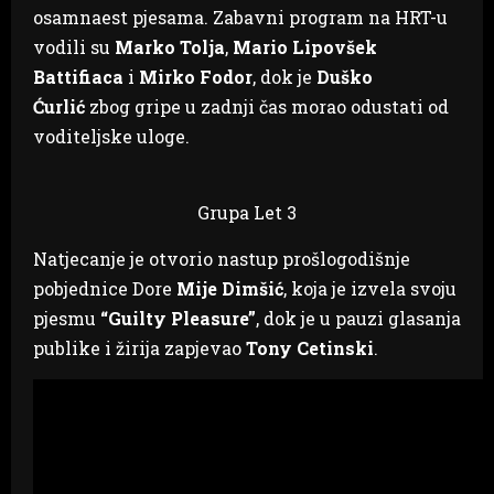
osamnaest pjesama. Zabavni program na HRT-u
vodili su
Marko Tolja
,
Mario Lipovšek
Battifiaca
i
Mirko Fodor
, dok je
Duško
Ćurlić
zbog gripe u zadnji čas morao odustati od
voditeljske uloge.
Grupa Let 3
Natjecanje je otvorio nastup prošlogodišnje
pobjednice Dore
Mije Dimšić
, koja je izvela svoju
pjesmu
“Guilty Pleasure”
, dok je u pauzi glasanja
publike i žirija zapjevao
Tony Cetinski
.