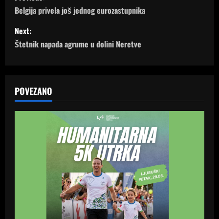
o
Belgija privela još jednog eurozastupnika
s
Next:
Štetnik napada agrume u dolini Neretve
t
n
a
POVEZANO
v
i
g
a
t
i