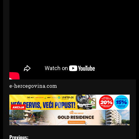
e-hercegovina.com
P
Previous: