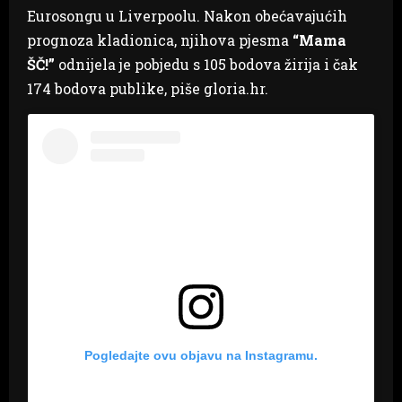
Eurosongu u Liverpoolu. Nakon obećavajućih
prognoza kladionica, njihova pjesma
“Mama
ŠČ!”
odnijela je pobjedu s 105 bodova žirija i čak
174 bodova publike, piše gloria.hr.
Pogledajte ovu objavu na Instagramu.