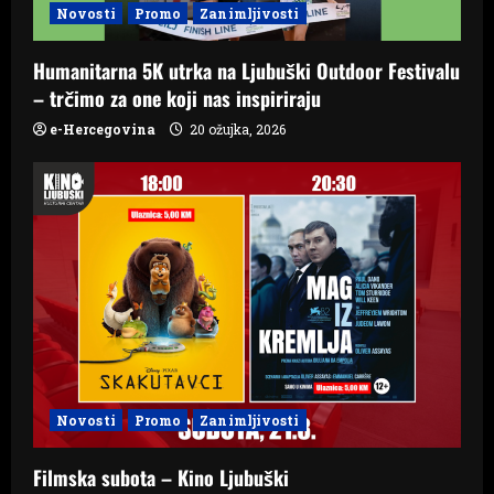
Novosti
Promo
Zanimljivosti
o
Humanitarna 5K utrka na Ljubuški Outdoor Festivalu
n
– trčimo za one koji nas inspiriraju
e-Hercegovina
20 ožujka, 2026
Novosti
Promo
Zanimljivosti
Filmska subota – Kino Ljubuški