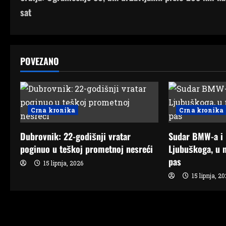
o
sat
s
t
POVEZANO
n
a
v
Crna kronika
Crna kronika
i
Dubrovnik: 22-godišnji vratar
Sudar BMW-a i
g
poginuo u teškoj prometnoj nesreći
Ljubuškoga, u n
pas
15 lipnja, 2026
a
15 lipnja, 2
t
i