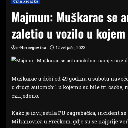
Crna kronika
Majmun: Muškarac se a
zaletio u vozilo u kojem 
e-Hercegovina
12 veljače, 2023
Muškarac u dobi od 49 godina u subotu navečer
u drugi automobil u kojemu su bile tri osobe, m
ozlijeđeno.
Kako je izvijestila PU zagrebačka, incident se
Mihanovića u Prečkom, gdje su se najprije verb