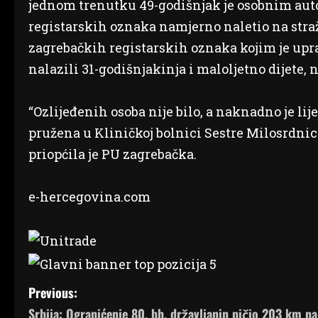
jednom trenutku 49-godišnjak je osobnim a
registarskih oznaka namjerno naletio na str
zagrebačkih registarskih oznaka kojim je upra
nalazili 31-godišnjakinja i maloljetno dijete, n
“Ozlijeđenih osoba nije bilo, a naknadno je li
pružena u Kliničkoj bolnici Sestre Milosrdnice
priopćila je PU zagrebačka.
e-hercegovina.com
P
Previous:
Srbija: Ogranićenje 80, bh. državljanin pičio 203 km na