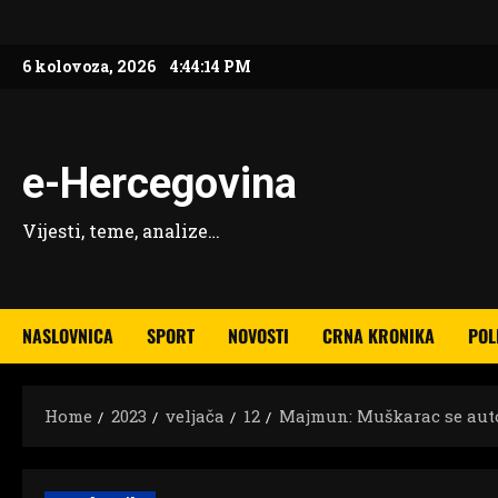
Skip
to
6 kolovoza, 2026
4:44:15 PM
content
e-Hercegovina
Vijesti, teme, analize…
NASLOVNICA
SPORT
NOVOSTI
CRNA KRONIKA
POL
Home
2023
veljača
12
Majmun: Muškarac se autom