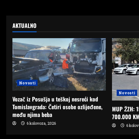
AKTUALNO
Novosti
Novosti
Vozač iz Posušja u teškoj nesreći kod
Tomislavgrada: Četiri osobe ozlijeđene,
MUP ŽZH: 15
među njima beba
700.000 K
6 kolovoza, 2026
6 kolov