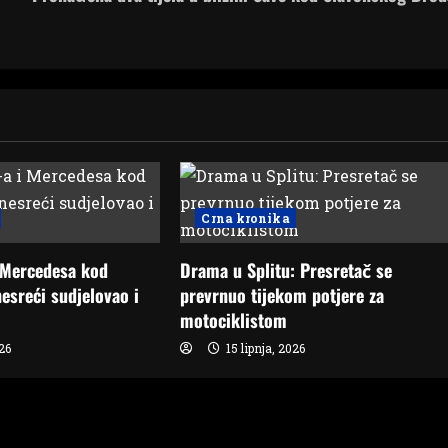
Crna kronika
 Mercedesa kod
Drama u Splitu: Presretač se
esreći sudjelovao i
prevrnuo tijekom potjere za
motociklistom
026
15 lipnja, 2026