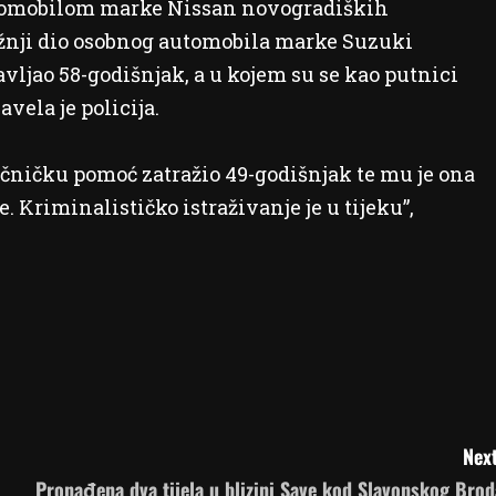
utomobilom marke Nissan novogradiških
ažnji dio osobnog automobila marke Suzuki
vljao 58-godišnjak, a u kojem su se kao putnici
avela je policija.
ječničku pomoć zatražio 49-godišnjak te mu je ona
. Kriminalističko istraživanje je u tijeku”,
Next
Pronađena dva tijela u blizini Save kod Slavonskog Brod