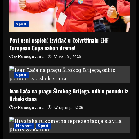
t
i
Sport
o
Povijesni uspjeh! Izviđač u četvrtfinalu EHF
n
European Cupa nakon drame!
e-Hercegovina
20 veljače, 2026
Sport
Ivan Laća na pragu Širokog Brijega, odbio ponudu iz
Uzbekistana
e-Hercegovina
27 siječnja, 2026
Novosti
Sport