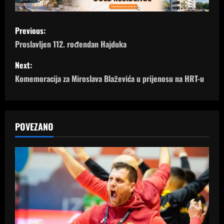
P
Previous:
o
Proslavljen 112. rođendan Hajduka
s
Next:
Komemoracija za Miroslava Blaževića u prijenosu na HRT-u
t
n
a
POVEZANO
v
i
g
a