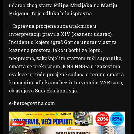
udarac zbog starta
Filipa Mrzljaka
na
Matiju
Frigana
. Ta je odluka bila ispravna.
– Ispravna procjena suca utakmice u
interpretaciji pravila XIV (kazneni udarac).
Incident u kojem igrač Gorice unutar vlastita
kaznena prostora, iako u borbi za loptu,
neoprezno, zakašnjelim startom ruši suparnika,
smatra se prekršajem. KNS HNS-a u izazovima
ovakve prirode procjene sudaca u terenu smatra
konačnim odlukama bez intervencije VAR suca,
objašnjava Sudačka komisija.
e-hercegovina.com