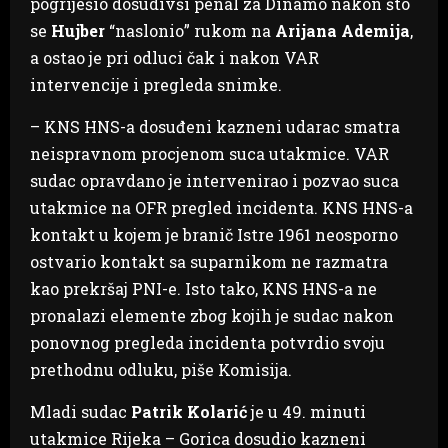
pogriješio dosudivši penal za Dinamo nakon što
se
Hujber
“naslonio” rukom na
Arijana Ademija
,
a ostao je pri odluci čak i nakon VAR
intervencije i pregleda snimke.
– KNS HNS-a dosuđeni kazneni udarac smatra
neispravnom procjenom suca utakmice. VAR
sudac opravdano je intervenirao i pozvao suca
utakmice na OFR pregled incidenta. KNS HNS-a
kontakt u kojem je branič Istre 1961 neosporno
ostvario kontakt sa suparnikom ne razmatra
kao prekršaj PNI-e. Isto tako, KNS HNS-a ne
pronalazi elemente zbog kojih je sudac nakon
ponovnog pregleda incidenta potvrdio svoju
prethodnu odluku, piše Komisija.
Mladi sudac
Patrik Kolarić
je u 49. minuti
utakmice Rijeka – Gorica dosudio kazneni