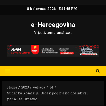
Skip
8 kolovoza, 2026
5:47:46 PM
to
content
e-Hercegovina
Vijesti, teme, analize…
Primary
Menu
Home
2023
veljača
14
Sudačka komisija: Bebek pogriješio dosudivši
penal za Dinamo