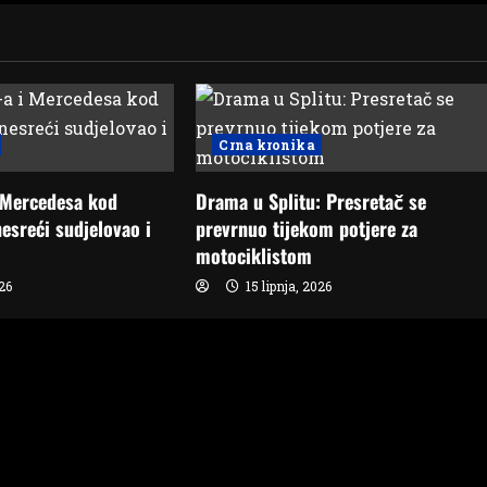
Crna kronika
 Mercedesa kod
Drama u Splitu: Presretač se
esreći sudjelovao i
prevrnuo tijekom potjere za
motociklistom
026
15 lipnja, 2026