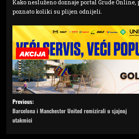
Kako nesluženo doznaje portal Grude Online, p
poznato koliki su plijen odnijeli.
P
Previous:
Barcelona i Manchester United remizirali u sjajnoj
o
utakmici
s