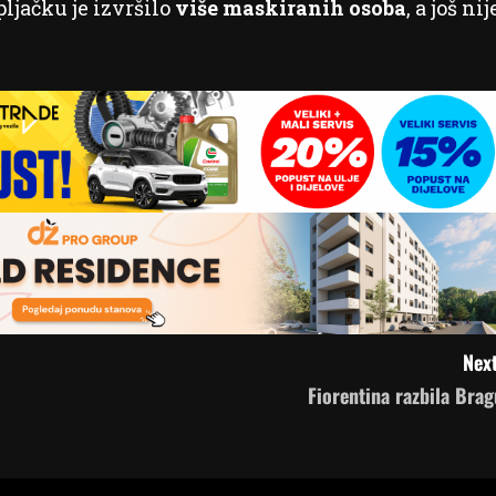
ljačku je izvršilo
više maskiranih osoba
, a još nij
Next
Fiorentina razbila Brag