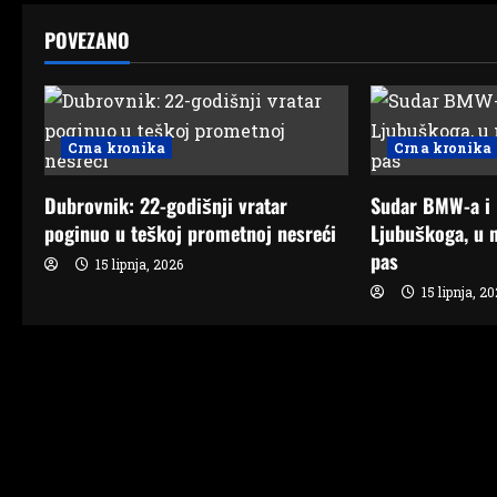
t
POVEZANO
n
a
v
Crna kronika
Crna kronika
i
Dubrovnik: 22-godišnji vratar
Sudar BMW-a i
g
poginuo u teškoj prometnoj nesreći
Ljubuškoga, u n
pas
15 lipnja, 2026
a
15 lipnja, 2
t
i
o
n