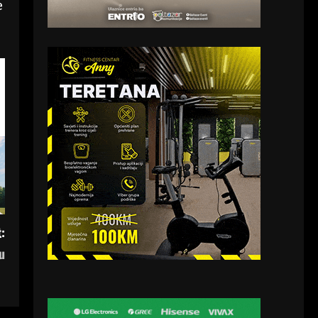
e
:
u