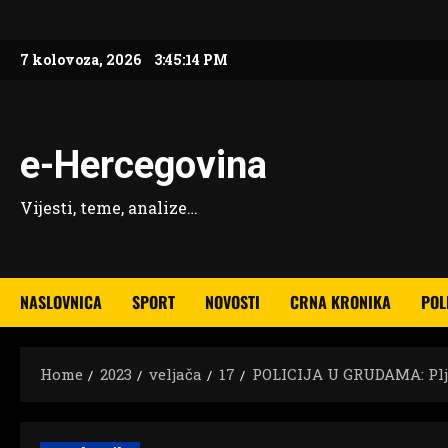
Skip
to
7 kolovoza, 2026
3:45:15 PM
content
e-Hercegovina
Vijesti, teme, analize…
NASLOVNICA
SPORT
NOVOSTI
CRNA KRONIKA
POL
Home
2023
veljača
17
POLICIJA U GRUDAMA: Plja