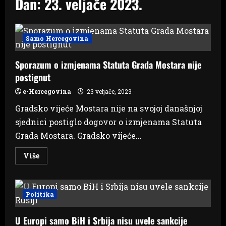
Dan:
23. veljače 2023.
Samo Hercegovina
Sporazum o izmjenama Statuta Grada Mostara nije
postignut
e-Hercegovina
23 veljače, 2023
Gradsko vijeće Mostara nije na svojoj današnjoj
sjednici postiglo dogovor o izmjenama Statuta
Grada Mostara. Gradsko vijeće...
Read
Više
more
about
Sporazum
o
izmjenama
Politika
Statuta
Grada
Mostara
U Europi samo BiH i Srbija nisu uvele sankcije
nije
postignut