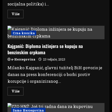
socijalna politika) i...
Read
Više
more
about
Jelić:
Napuštanjem
sjednice
Crna kronika
pokazali
smo
da
Kajganić: Diploma inžinjera se kupuju na
štitimo
Ustav
benzinskim crpkama
i
vitalni
nacionalni
e-Hercegovina
23 veljače, 2023
interes
Hrvata
Milanko Kajganić, glavni tužitelj BiH govorio je
u
ZDŽ
danas na press konferenciji o borbi protiv
korupcije i organiziranog...
Read
Više
more
about
Kajganić:
Diploma
inžinjera
Samo Hercegovina
se