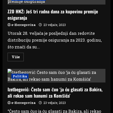
kupuju
na
ZZO HNŽ: Još tri radna dana za kupovinu premije
benzinskim
crpkama
osiguranja
e-Hercegovina
23 veljače, 2023
Utorak 28. veljača je posljednji dan redovite
distribuciju premije osiguranja za 2023. godinu,
što znači da su...
Read
Više
more
about
ZZO
HNŽ:
Još
Politika
tri
radna
dana
Izetbegović: Često sam čuo ‘ja ću glasati za Bakira,
za
kupovinu
ali rekao sam hanumi za Komšića’
premije
osiguranja
e-Hercegovina
23 veljače, 2023
“Često sam čuo ja ću glasati za Bakira, ali rekao