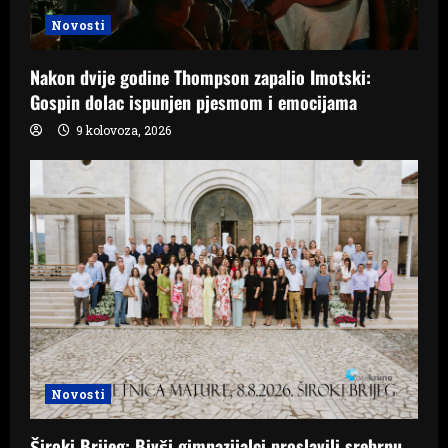
Novosti
Nakon dvije godine Thompson zapalio Imotski:
Gospin dolac ispunjen pjesmom i emocijama
9 kolovoza, 2026
Novosti
Široki Brijeg: Bivši gimnazijalci proslavili srebrnu