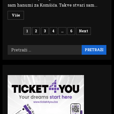
sam hanumi za Komšića. Takve stvari sam...
Read
Više
more
about
Izetbegović:
Brojevi
Često
1
2
3
4
…
6
Next
sam
čuo
stranica
‘ja
ću
glasati
Pretraži:
objava
za
Bakira,
ali
rekao
sam
hanumi
za
Komšića’