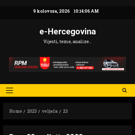
Skip
9 kolovoza, 2026
10:14:07 AM
to
content
e-Hercegovina
Vijesti, teme, analize…
Primary
Menu
Home
2023
veljača
23