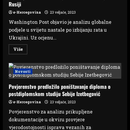
Rusiji
e-Hercegovina
23 veljače, 2023
Washington Post objavio je analizu globalne
podjele u svijetu nastale po izbijanju rata u
Ukrajini. Uz ocjenu...
Read
Više
more
about
U
Europi
samo
Novosti
BiH
i
Srbija
Povjerenstvo predložilo poništavanje diploma o
nisu
uvele
postdiplomskom studiju Sebije Izetbegović
sankcije
Rusiji
e-Hercegovina
23 veljače, 2023
Povjerenstvo za analizu prikupljene
dokumentacije u okviru provjere
vjerodostojnosti isprava vezanih za