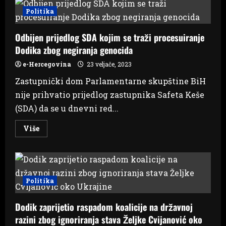
Na
današnjoj
Politika
sjendici
usvojene
točke
Odbijen prijedlog SDA kojim se traži procesuiranje
vezane
za
Dodika zbog negiranja genocida
pitanje
Trgovske
gore
e-Hercegovina
23 veljače, 2023
Zastupnički dom Parlamentarne skupštine BiH
nije prihvatio prijedlog zastupnika Safeta Keše
(SDA) da se u dnevni red...
Read
Više
more
about
Odbijen
prijedlog
SDA
kojim
se
Politika
traži
procesuiranje
Dodika
Dodik zaprijetio raspadom koalicije na državnoj
zbog
negiranja
razini zbog ignoriranja stava Željke Cvijanović oko
genocida