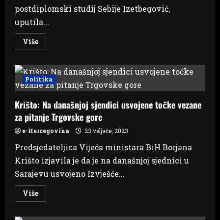
postdiplomski studij Sebije Izetbegović,
uputila...
Read
Više
more
about
Povjerenstvo
predložilo
poništavanje
Politika
diploma
o
postdiplomskom
Krišto: Na današnjoj sjendici usvojene točke vezane
studiju
Sebije
za pitanje Trgovske gore
Izetbegović
e-Hercegovina
23 veljače, 2023
Predsjedateljica Vijeća ministara BiH Borjana
Krišto izjavila je da je na današnjoj sjednici u
Sarajevu usvojeno Izvješće...
Read
Više
more
about
Krišto: