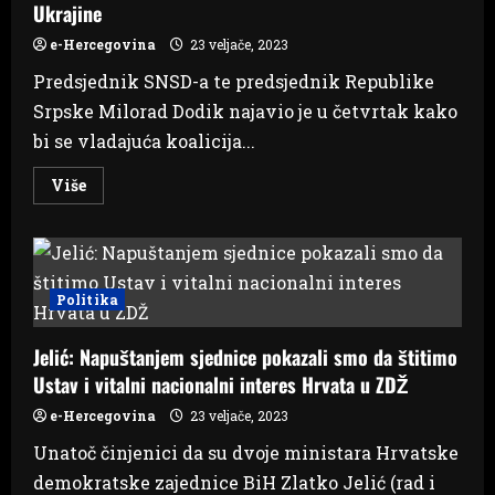
Ukrajine
e-Hercegovina
23 veljače, 2023
Predsjednik SNSD-a te predsjednik Republike
Srpske Milorad Dodik najavio je u četvrtak kako
bi se vladajuća koalicija...
Read
Više
more
about
Dodik
zaprijetio
raspadom
koalicije
na
Politika
državnoj
razini
zbog
Jelić: Napuštanjem sjednice pokazali smo da štitimo
ignoriranja
stava
Ustav i vitalni nacionalni interes Hrvata u ZDŽ
Željke
Cvijanović
oko
e-Hercegovina
23 veljače, 2023
Ukrajine
Unatoč činjenici da su dvoje ministara Hrvatske
demokratske zajednice BiH Zlatko Jelić (rad i