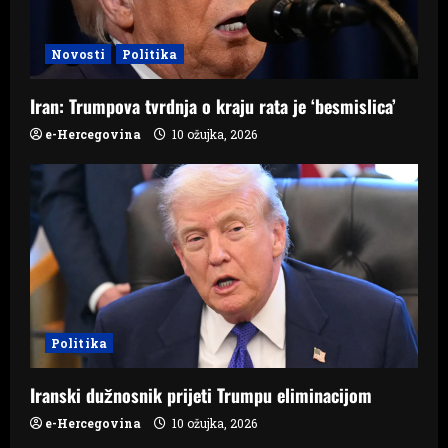
a
t
Novosti
Politika
i
Iran: Trumpova tvrdnja o kraju rata je ‘besmislica’
o
e-Hercegovina
10 ožujka, 2026
n
Politika
Iranski dužnosnik prijeti Trumpu eliminacijom
e-Hercegovina
10 ožujka, 2026