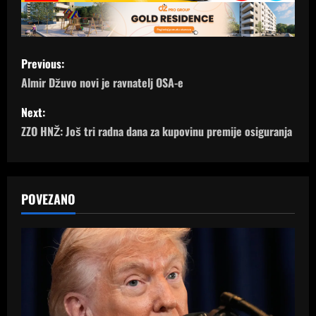
P
Previous:
o
Almir Džuvo novi je ravnatelj OSA-e
s
Next:
ZZO HNŽ: Još tri radna dana za kupovinu premije osiguranja
t
n
a
POVEZANO
v
i
g