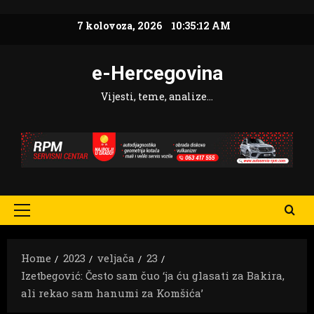
Skip
7 kolovoza, 2026
10:35:13 AM
to
content
e-Hercegovina
Vijesti, teme, analize…
Primary
Menu
Home
2023
veljača
23
Izetbegović: Često sam čuo ‘ja ću glasati za Bakira,
ali rekao sam hanumi za Komšića’