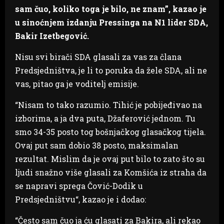
sam čuo, koliko toga je bilo, ne znam”, kazao je
u sinoćnjem izdanju Pressinga na N1 lider SDA,
Bakir Izetbegović.
Nisu svi birači SDA glasali za vas za člana
Predsjedništva, je li to poruka da žele SDA, ali ne
vas, pitao ga je voditelj emisije.
“Nisam to tako razumio. Tihić je pobijeđivao na
izborima, a ja dva puta, Džaferović jednom. Tu
smo 34-35 posto tog bošnjačkog glasačkog tijela.
Ovaj put sam dobio 38 posto, maksimalan
rezultat. Mislim da je ovaj put bilo to zato što su
ljudi snažno više glasali za Komšića iz straha da
se napravi sprega Čović-Dodik u
Predsjedništvu“, kazao je i dodao:
“Često sam čuo ja ću glasati za Bakira, ali rekao