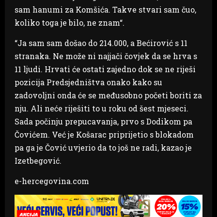
sam hanumi za Komšića. Takve stvari sam čuo,
koliko toga je bilo, ne znam“.
“Ja sam sam došao do 214.000, a Bećirović s 11
stranaka. Ne može ni najjači čovjek da se hrva s
11 ljudi. Hrvati će ostati zajedno dok se ne riješi
pozicija Predsjedništva onako kako su
zadovoljni onda će se međusobno početi boriti za
nju. Ali neće riješiti to u roku od šest mjeseci.
Sada počinju prepucavanja, prvo s Dodikom pa
Čovićem. Već je Košarac priprijetio s blokadom
pa ga je Čović uvjerio da to još ne radi, kazao je
Izetbegović.
e-hercegovina.com