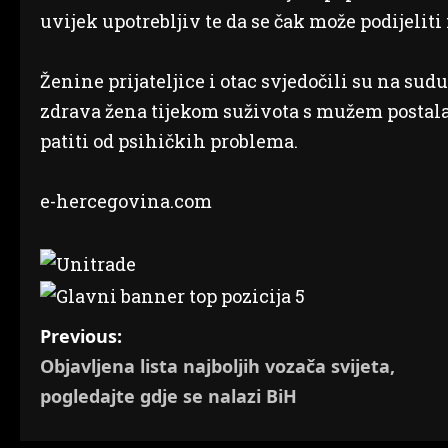
uvijek upotrebljiv te da se čak može podijeliti
Ženine prijateljice i otac svjedočili su na sud
zdrava žena tijekom suživota s mužem postala i
patiti od psihičkih problema.
e-hercegovina.com
P
Previous:
Objavljena lista najboljih vozača svijeta,
o
pogledajte gdje se nalazi BiH
s