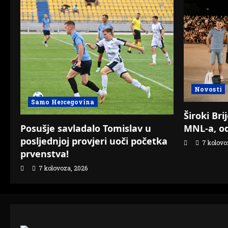
Novosti
Samo Hercegovina
Široki Bri
Posušje savladalo Tomislav u
MNL-a, od
posljednjoj provjeri uoči početka
7 kolovo
prvenstva!
7 kolovoza, 2026