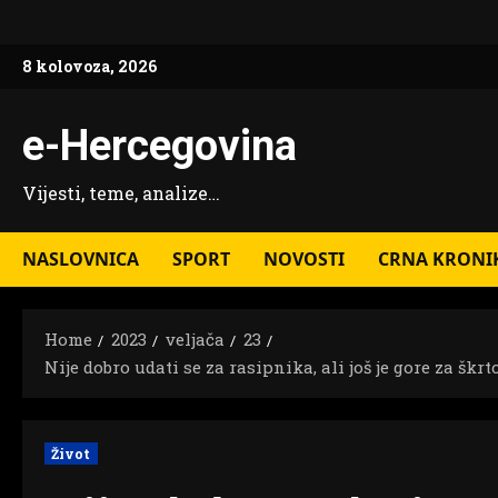
Skip
to
8 kolovoza, 2026
content
e-Hercegovina
Vijesti, teme, analize…
NASLOVNICA
SPORT
NOVOSTI
CRNA KRONI
Home
2023
veljača
23
Nije dobro udati se za rasipnika, ali još je gore za šk
Život