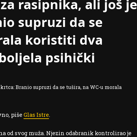
za rasipnika, ali još j
nio supruzi da se
ala koristiti dva
oboljela psihički
vno, piše
Glas Istre
.
ana od svog muža. Njezin odabranik kontrolirao je