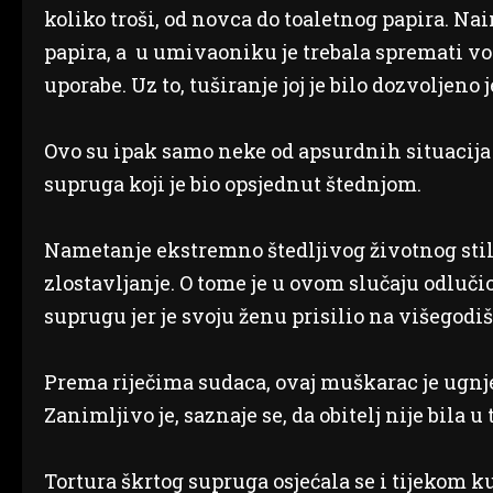
koliko troši, od novca do toaletnog papira. Nai
papira, a u umivaoniku je trebala spremati vod
uporabe. Uz to, tuširanje joj je bilo dozvoljeno
Ovo su ipak samo neke od apsurdnih situacija 
supruga koji je bio opsjednut štednjom.
Nametanje ekstremno štedljivog životnog stil
zlostavljanje. O tome je u ovom slučaju odluč
suprugu jer je svoju ženu prisilio na višegodi
Prema riječima sudaca, ovaj muškarac je ugnje
Zanimljivo je, saznaje se, da obitelj nije bila u 
Tortura škrtog supruga osjećala se i tijekom k