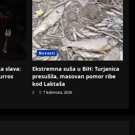
Novosti
Ekstremna suša u BiH: Turjanica
a slava:
presušila, masovan pomor ribe
urros
kod Laktaša
7 kolovoza, 2026