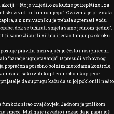
kciji – što je vrijedilo za kućne potrepštine i za
teljski život i intimnu njegu”. Ova žena je priznala
g papira, a u umivaoniku je trebala spremati vodu
porabe, dok se tuširati smjela samo jednom tjedno”.
titi samo žlicu ili vilicu i jedan tanjur po obroku.
 poštuje pravila, nazivajući je često i rasipnicom.
dalo “ozračje ugnjetavanja”. U presudi Vrhovnog
anja popraćena posebno bolnim metodama kontrole,
 iz dućana, sakrivati kupljenu robu i kupljene
prijatelje da suprugu kažu da su joj poklonili nešto
e funkcionirao ovaj čovjek. Jednom je prilikom
a smeće. Muž ga je izvadio i rekao da je papir još