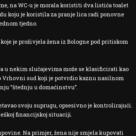
me, na WC-u je morala koristiti dva listića toalet
u koju je koristila za pranje lica radi ponovne
 jednom tjedno.
koje je proživjela žena iz Bologne pod pritiskom
a u nekim slučajevima može se klasificirati kao
io Vrhovni sud koji je potvrdio kaznu nasilnom
šnju “štednju u domaćinstvu”.
tavao svoju suprugu, opsesivno je kontrolirajući.
teškoj financijskoj situaciji.
upovine. Na primjer, žena nije smjela kupovati