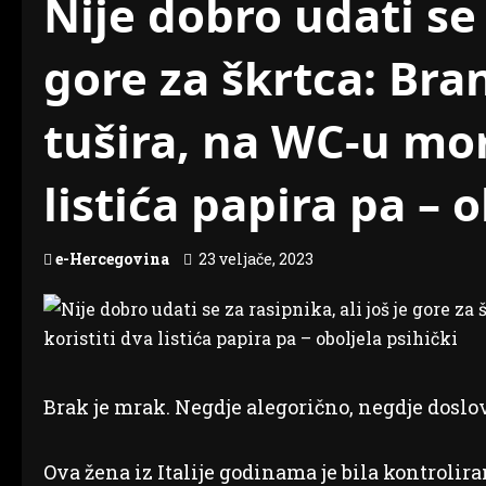
Nije dobro udati se 
gore za škrtca: Bra
tušira, na WC-u mor
listića papira pa – 
e-Hercegovina
23 veljače, 2023
Brak je mrak. Negdje alegorično, negdje doslo
Ova žena iz Italije godinama je bila kontrolir