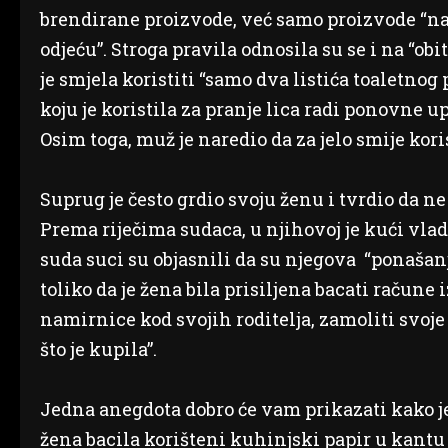
brendirane proizvode, već samo proizvode “na a
odjeću”. Stroga pravila odnosila su se i na “obi
je smjela koristiti “samo dva listića toaletno
koju je koristila za pranje lica radi ponovne u
Osim toga, muž je naredio da za jelo smije koris
Suprug je često grdio svoju ženu i tvrdio da ne
Prema riječima sudaca, u njihovoj je kući vla
suda suci su objasnili da su njegova “ponaš
toliko da je žena bila prisiljena bacati račune
namirnice kod svojih roditelja, zamoliti svoje 
što je kupila”.
Jedna anegdota dobro će vam prikazati kako j
žena bacila korišteni kuhinjski papir u kantu z