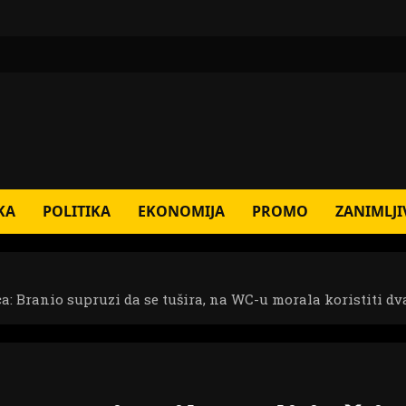
KA
POLITIKA
EKONOMIJA
PROMO
ZANIMLJI
rtca: Branio supruzi da se tušira, na WC-u morala koristiti dv