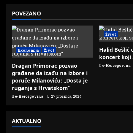
t
POVEZANO
n
a
Život
v
Halid Bešlić
Ekonomija
Život
i
koncert koji
g
Dragan Primorac pozvao
e-Hercegovina
građane da izađu na izbore i
a
poruče Milanoviću: „Dosta je
ruganja s Hrvatskom“
t
e-Hercegovina
27 prosinca, 2024
i
o
AKTUALNO
n