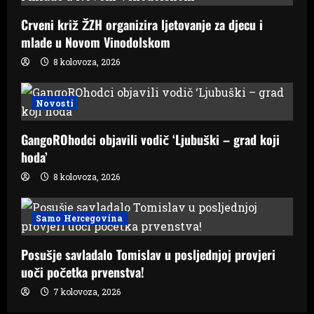
Crveni križ ŽZH organizira ljetovanje za djecu i
mlade u Novom Vinodolskom
8 kolovoza, 2026
Novosti
GangoROhodci objavili vodič ‘Ljubuški – grad koji
hoda’
8 kolovoza, 2026
Samo Hercegovina
Posušje savladalo Tomislav u posljednjoj provjeri
uoči početka prvenstva!
7 kolovoza, 2026