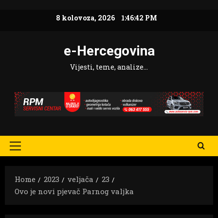
Skip
8 kolovoza, 2026
1:46:43 PM
to
content
e-Hercegovina
Vijesti, teme, analize…
Primary
Menu
Home
2023
veljača
23
Ovo je novi pjevač Parnog valjka