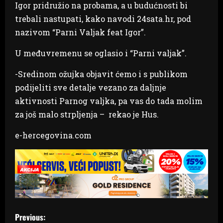
Igor pridružio na probama, a u budućnosti bi
trebali nastupati, kako navodi 24sata.hr, pod
nazivom “Parni Valjak feat Igor”.
U međuvremenu se oglasio i “Parni valjak”.
-Sredinom ožujka objavit ćemo i s publikom
podijeliti sve detalje vezano za daljnje
aktivnosti Parnog valjka, pa vas do tada molim
za još malo strpljenja – rekao je Hus.
e-hercegovina.com
P
Previous: