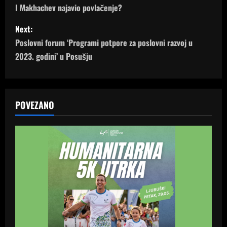
o
I Makhachev najavio povlačenje?
s
Next:
Poslovni forum ‘Programi potpore za poslovni razvoj u
t
2023. godini’ u Posušju
n
a
POVEZANO
v
i
g
a
t
i