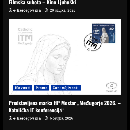
Filmska subota – Kino Ljubuški
e-Hercegovina
20 ožujka, 2026
Novosti
Promo
Zanimljivosti
Predstavljena marka HP Mostar „Međugorje 2026. –
Katolička IT konferencija“
e-Hercegovina
6 ožujka, 2026