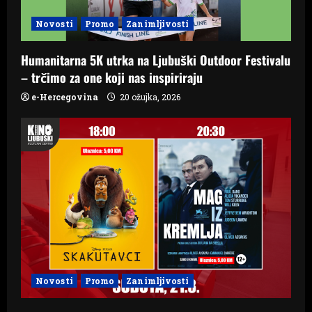
o
Novosti
Promo
Zanimljivosti
n
Humanitarna 5K utrka na Ljubuški Outdoor Festivalu
– trčimo za one koji nas inspiriraju
e-Hercegovina
20 ožujka, 2026
Novosti
Promo
Zanimljivosti