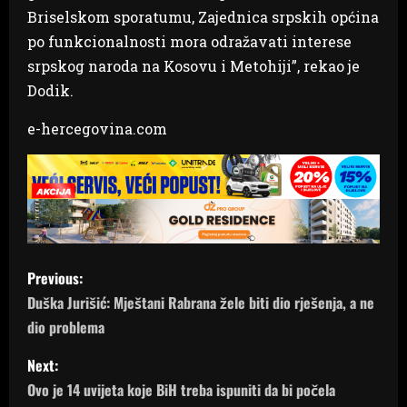
Briselskom sporatumu, Zajednica srpskih općina
po funkcionalnosti mora odražavati interese
srpskog naroda na Kosovu i Metohiji”, rekao je
Dodik.
e-hercegovina.com
P
Previous:
o
Duška Jurišić: Mještani Rabrana žele biti dio rješenja, a ne
dio problema
s
Next:
t
Ovo je 14 uvijeta koje BiH treba ispuniti da bi počela