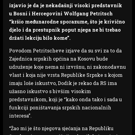
izjavio je da je nekadašnji visoki predstavnik
u Bosni i Hercegovini Wolfgang Petritsch
“kršio međunarodne sporazume, što je krivično
djelo i da prestupnik poput njega ne bi trebao
držati lekciju bilo kome”.
Povodom Petritscheve izjave da su svi za to da
Zajednica srpskih općina na Kosovu bude
udruženje koje nema ni izvršnu, ni zakonodavnu
vlast i koja nije vrsta Republike Srpske s kojom
imaju loše iskustvo, Dodik je rekao da RS ima
užasno iskustvo s bivšim visokim
predstavnikom, koji je “kako onda tako i sada u
funkciji poništavanja srpskih nacionalnih
interesa”.
“Žao mi je što njegova sjećanja na Republiku