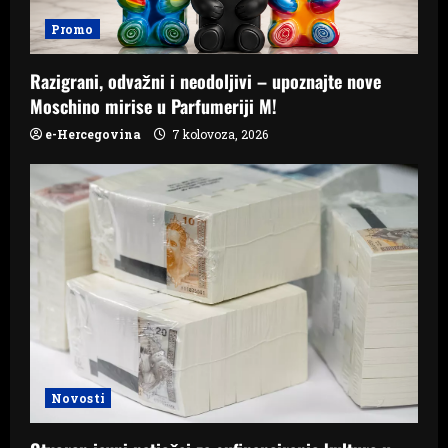
Promo
Razigrani, odvažni i neodoljivi – upoznajte nove
Moschino mirise u Parfumeriji M!
e-Hercegovina
7 kolovoza, 2026
Novosti