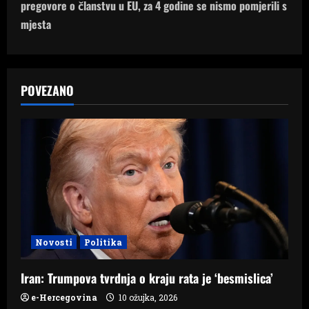
n
pregovore o članstvu u EU, za 4 godine se nismo pomjerili s
mjesta
a
v
POVEZANO
i
g
a
t
i
o
Novosti
Politika
n
Iran: Trumpova tvrdnja o kraju rata je ‘besmislica’
e-Hercegovina
10 ožujka, 2026