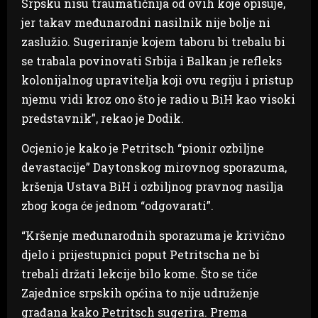
Srpsku nisu traumatičnija od ovih koje opisuje,
jer takav međunarodni nasilnik nije bolje ni
zaslužio. Sugeriranje kojem taboru bi trebalu bi
se trabala povinovati Srbija i Balkan je refleks
kolonijalnog upravitelja koji ovu regiju i pristup
njemu vidi kroz ono što je radio u BiH kao visoki
predstavnik”, rekao je Dodik.
Ocjenio je kako je Petritsch “pionir ozbiljne
devastacije” Daytonskog mirovnog sporazuma,
kršenja Ustava BiH i ozbiljnog pravnog nasilja
zbog koga će jednom “odgovarati”.
“Kršenje međunarodnih sporazuma je krivično
djelo i prijestupnici poput Petritscha ne bi
trebali držati lekcije bilo kome. Što se tiče
Zajednice srpskih općina to nije udruženje
građana kako Petritsch sugerira. Prema