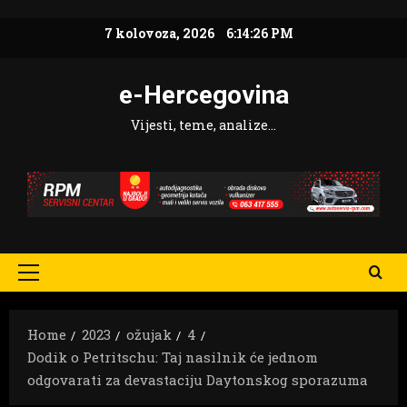
Skip
7 kolovoza, 2026
6:14:27 PM
to
content
e-Hercegovina
Vijesti, teme, analize…
Primary
Menu
Home
2023
ožujak
4
Dodik o Petritschu: Taj nasilnik će jednom
odgovarati za devastaciju Daytonskog sporazuma