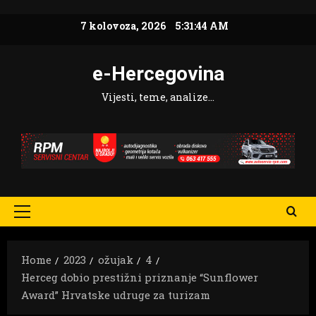
Skip
7 kolovoza, 2026
5:31:45 AM
to
content
e-Hercegovina
Vijesti, teme, analize…
Primary
Menu
Home
2023
ožujak
4
Herceg dobio prestižni priznanje “Sunflower
Award” Hrvatske udruge za turizam