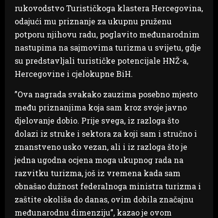
rukovodstvo Turističkoga klastera Hercegovina,
odajući mu priznanje za ukupnu pruženu
potporu njihovu radu, poglavito međunarodnim
nastupima na sajmovima turizma u svijetu, gdje
su predstavljali turističke potencijale HNŽ-a,
Hercegovine i cjelokupne BiH.
”Ova nagrada svakako zauzima posebno mjesto
među priznanjima koja sam kroz svoje javno
djelovanje dobio. Prije svega, iz razloga što
dolazi iz struke i sektora za koji sam i stručno i
znanstveno usko vezan, ali i iz razloga što je
jedna ugodna ocjena moga ukupnog rada na
razvitku turizma, još iz vremena kada sam
obnašao dužnost federalnoga ministra turizma i
zaštite okoliša do danas, ovim dobila značajnu
međunarodnu dimenziju”, kazao je ovom