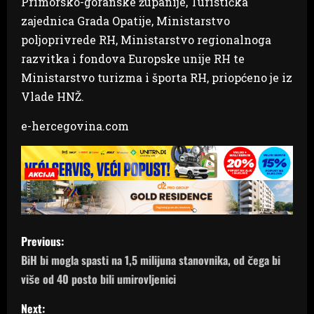
Primorsko-goranske županije, Turistička
zajednica Grada Opatije, Ministarstvo
poljoprivrede RH, Ministarstvo regionalnoga
razvitka i fondova Europske unije RH te
Ministarstvo turizma i športa RH, priopćeno je iz
Vlade HNŽ.
e-hercegovina.com
P
Previous:
o
BiH bi mogla spasti na 1,5 milijuna stanovnika, od čega bi
više od 40 posto bili umirovljenici
s
Next: