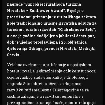
nagrade ”Suncokret ruralnoga turizma
Hrvatske – Sunflower Award”. Riječ je o
prestižnomu priznanju iz turističkoga sektora
koje tradicionalno uručuje Hrvatska udruga za
turizam i ruralni razvitak ”Klub članova Selo”,
a ove je godine dodijeljeno jubilarni deset put,
dok je ujedno proslavljena i 25. obljetnica
djelovanja Udruge, prenosi Hrvatski Medisjki
Servis.
Velebna svečanost upriličena je u opatijskom
hotelu Royal, a u obrazloženju odluke stručnoga
ocjenjivačkog suda stoji kako je dr. Hercegu
nagrada Suncokret uručena za doprinos
razvitku turizma Bosne i Hercegovine te za
osobno zalaganje u razvitku regionalne i
prekogranične suradnje. Inače, nominiralo ga je