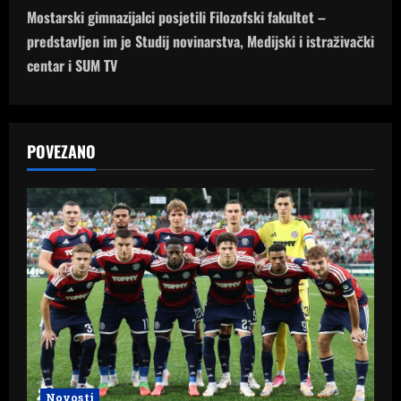
t
Mostarski gimnazijalci posjetili Filozofski fakultet –
n
predstavljen im je Studij novinarstva, Medijski i istraživački
centar i SUM TV
a
v
POVEZANO
i
g
a
t
i
o
n
Novosti