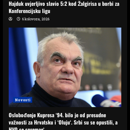
Hajduk uvjerljivo slavio 5:2 kod Žalgirisa u borbi za
Konferencijsku ligu
6 kolovoza, 2026
Novosti
Oslobođenje Kupresa ‘94. bilo je od presudne
važnosti za Hrvatsku i ‘Oluju‘. Srbi su se opustili, a
HVO se spremao‘