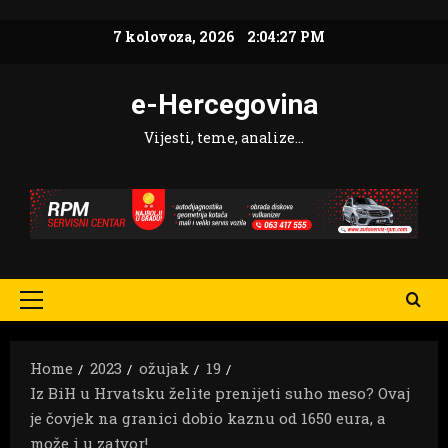
Skip
7 kolovoza, 2026
2:04:28 PM
to
content
e-Hercegovina
Vijesti, teme, analize…
Primary
Menu
Home
2023
ožujak
19
Iz BiH u Hrvatsku želite prenijeti suho meso? Ovaj
je čovjek na granici dobio kaznu od 1650 eura, a
može i u zatvor!