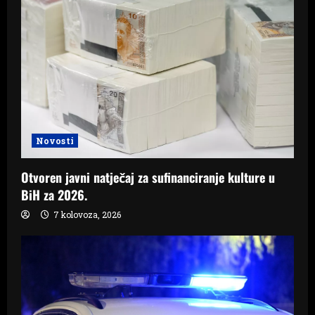
g
a
t
i
o
Novosti
n
Otvoren javni natječaj za sufinanciranje kulture u
BiH za 2026.
7 kolovoza, 2026