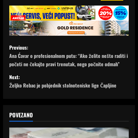
P
Previous:
o
Ana Ćavar o profesionalnom putu: “Ako želite nešto raditi i
početi ne čekajte pravi trenutak, nego počnite odmah”
s
Next:
t
Željko Rebac je pobjednik stolnoteniske lige Čapljine
n
a
POVEZANO
v
i