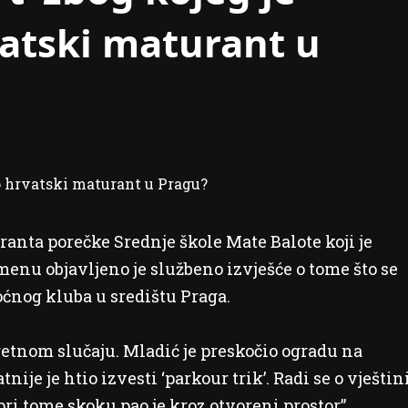
atski maturant u
ranta porečke Srednje škole Mate Balote koji je
menu objavljeno je službeno izvješće o tome što se
oćnog kluba u središtu Praga.
sretnom slučaju. Mladić je preskočio ogradu na
ije je htio izvesti ‘parkour trik’. Radi se o vještin
ri tome skoku pao je kroz otvoreni prostor”,