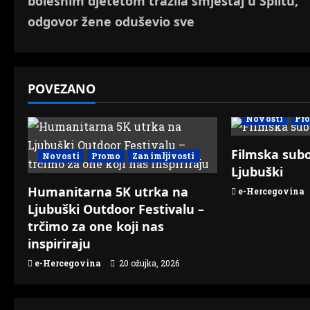
bolesnim djetetom tražila smještaj u Splitu,
s
odgovor žene oduševio sve
t
n
POVEZANO
a
Novosti
Pr
v
Filmska subo
Novosti
Promo
Zanimljivosti
i
Ljubuški
g
Humanitarna 5K utrka na
e-Hercegovina
Ljubuški Outdoor Festivalu –
a
trčimo za one koji nas
inspiriraju
t
e-Hercegovina
20 ožujka, 2026
i