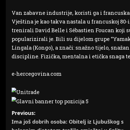
Van zabavne industrije, koristi ga i francuska
Vještina je kao takva nastala u francuskoj 80-
trenirali David Belle i Sébastien Foucan koji s
popularizirali je. Bili su dijelom grupe “Yamaka
Lingala (Kongo), a znači: snažno tijelo, snaža
discipline. Fizička, mentalna i etička snaga 
e-hercegovina.com
P
Previous:
Ima još dobrih osoba: Obitelj iz Ljubuškog s
o