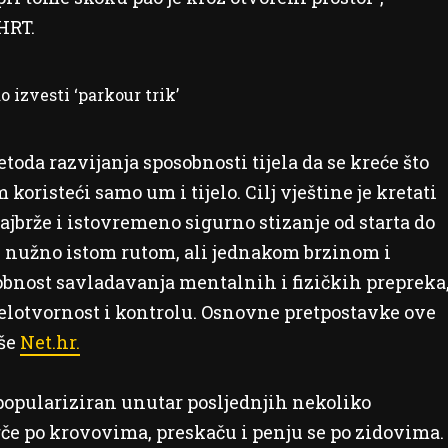
 HRT.
o izvesti ‘parkour trik’
oda razvijanja sposobnosti tijela da se kreće što
 koristeći samo um i tijelo. Cilj vještine je kretati
ajbrže i istovremeno sigurno stizanje od starta do
, ne nužno istom rutom, ali jednakom brzinom i
obnost savladavanja mentalnih i fizičkih prepreka
elotvornost i kontrolu. Osnovne pretpostavke ove
iše
Net.hr.
populariziran unutar posljednjih nekoliko
rče po krovovima, preskaču i penju se po zidovima.