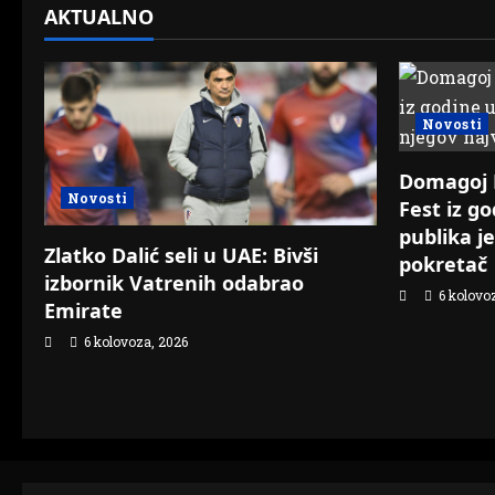
o
AKTUALNO
n
Novosti
Domagoj N
Novosti
Fest iz g
publika j
Zlatko Dalić seli u UAE: Bivši
pokretač
izbornik Vatrenih odabrao
6 kolovo
Emirate
6 kolovoza, 2026