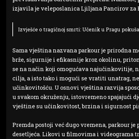
izjavila je veleposlanica Ljiljana Pancirov za
Izvješće o tragičnoj smrti: Učenik u Pragu pokuša
Sama vještina nazvana parkour je prirodna met
brže, sigurnije i efikasnije kroz okolinu, pritom
se na način koji omogućava najučinkovitije, n
cilja, a isto tako i mogući se vratiti unatrag
učinkovitošću. U osnovi vještina razvija spos
u svakom okruženju, istovremeno spajajući dj
vještine su učinkovitost, brzina i sigurnost p
Premda postoji već dugo vremena, parkour je 
desetljeća. Likovi u filmovima i videograma t