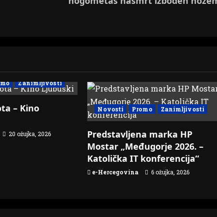
nogometaš nasmrt izboden nože
omo
Zanimljivosti
ta – Kino
Novosti
Promo
Zanimljivosti
Predstavljena marka HP
20 ožujka, 2026
Mostar „Međugorje 2026. –
Katolička IT konferencija“
e-Hercegovina
6 ožujka, 2026