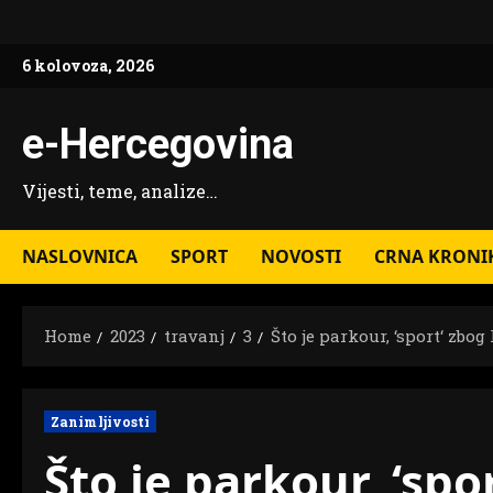
Skip
to
6 kolovoza, 2026
content
e-Hercegovina
Vijesti, teme, analize…
NASLOVNICA
SPORT
NOVOSTI
CRNA KRONI
Home
2023
travanj
3
Što je parkour, ‘sport‘ zb
Zanimljivosti
Što je parkour, ‘spo