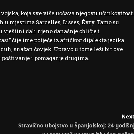
 vojska, koja sve više uočava njegovu učinkovitost.
ih u mjestima Sarcelles, Lisses, Évry. Tamo su
u vještini dali njeno današnje obličje i
si” čije ime potječe iz afričkog dijalekta jezika
n duh, snažan čovjek. Upravo u tome leži bit ove
te poštivanje i pomaganje drugima.
Next
Stravično ubojstvo u Španjolskoj: 24-godišnj