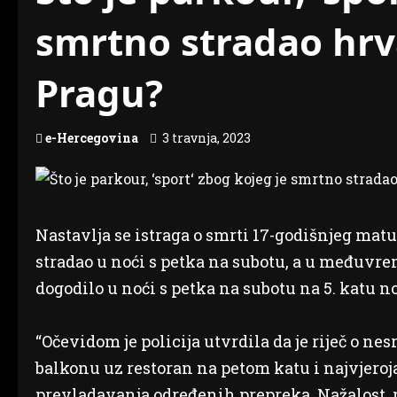
smrtno stradao hrv
Pragu?
e-Hercegovina
3 travnja, 2023
Nastavlja se istraga o smrti 17-godišnjeg matu
stradao u noći s petka na subotu, a u međuvre
dogodilo u noći s petka na subotu na 5. katu n
“Očevidom je policija utvrdila da je riječ o ne
balkonu uz restoran na petom katu i najvjerojatn
prevladavanja određenih prepreka. Nažalost, p