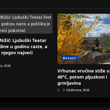
ižić: Ljubuški Teatar
odine u godinu raste, a
e njegov najveći
Novosti
za, 2026
Vrhunac vrućina stiže u
40°C, potom pljuskovi i
grmljavina
6 kolovoza, 2026