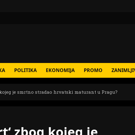
KA
POLITIKA
EKONOMIJA
PROMO
ZANIMLJI
og kojeg je smrtno stradao hrvatski maturant u Pragu?
rt‘ zbog kojeg je