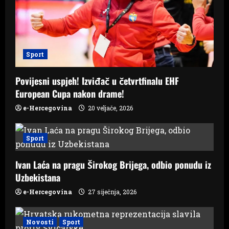
t
i
o
Sport
n
Povijesni uspjeh! Izviđač u četvrtfinalu EHF
European Cupa nakon drame!
e-Hercegovina
20 veljače, 2026
Sport
Ivan Laća na pragu Širokog Brijega, odbio ponudu iz
Uzbekistana
e-Hercegovina
27 siječnja, 2026
Novosti
Sport