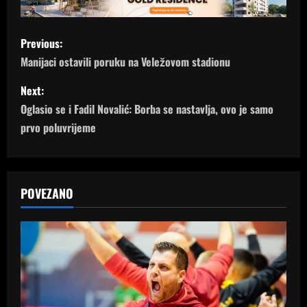
P
Previous:
o
Manijaci ostavili poruku na Veležovom stadionu
s
Next:
Oglasio se i Fadil Novalić: Borba se nastavlja, ovo je samo
t
prvo poluvrijeme
n
a
POVEZANO
v
i
g
a