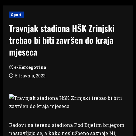
Sport
Travnjak stadiona HŠK Zrinjski
trebao bi biti završen do kraja
mjeseca
e-Hercegovina
5 travnja, 2023
Radovi na terenu stadiona Pod Bijelim brijegom
nastavljaju se, a kako neslužbeno saznaje N1,