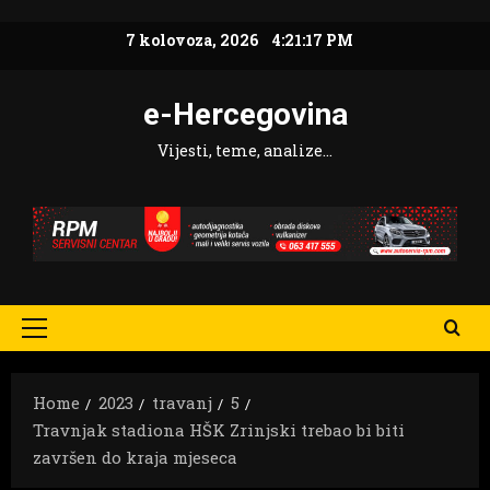
Skip
7 kolovoza, 2026
4:21:18 PM
to
content
e-Hercegovina
Vijesti, teme, analize…
Primary
Menu
Home
2023
travanj
5
Travnjak stadiona HŠK Zrinjski trebao bi biti
završen do kraja mjeseca