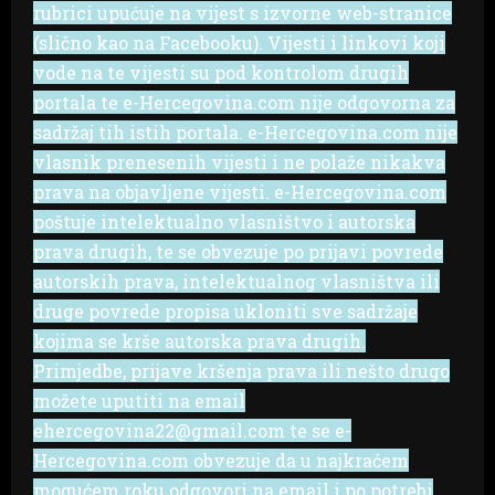
rubrici upućuje na vijest s izvorne web-stranice
(slično kao na Facebooku). Vijesti i linkovi koji
vode na te vijesti su pod kontrolom drugih
portala te e-Hercegovina.com nije odgovorna za
sadržaj tih istih portala. e-Hercegovina.com nije
vlasnik prenesenih vijesti i ne polaže nikakva
prava na objavljene vijesti. e-Hercegovina.com
poštuje intelektualno vlasništvo i autorska
prava drugih, te se obvezuje po prijavi povrede
autorskih prava, intelektualnog vlasništva ili
druge povrede propisa ukloniti sve sadržaje
kojima se krše autorska prava drugih.
Primjedbe, prijave kršenja prava ili nešto drugo
možete uputiti na email
ehercegovina22@gmail.com te se e-
Hercegovina.com obvezuje da u najkraćem
mogućem roku odgovori na email i po potrebi