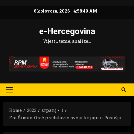
Skip
6 kolovoza, 2026
4:58:50 AM
to
content
e-Hercegovina
Vijesti, teme, analize…
Primary
Menu
Home
2023
srpanj
1
Fra Šimun Oreč predstavio svoju knjigu u Posušju