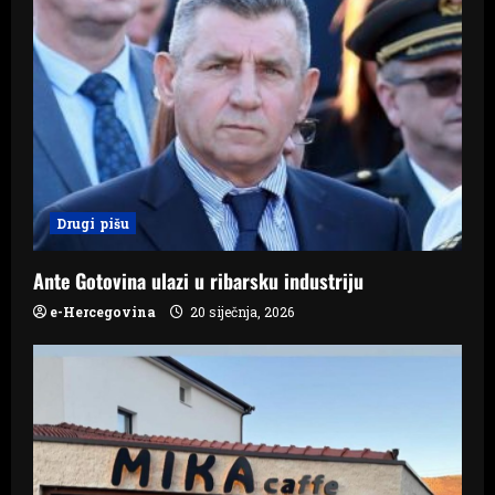
i
g
a
t
i
Drugi pišu
o
n
Ante Gotovina ulazi u ribarsku industriju
e-Hercegovina
20 siječnja, 2026