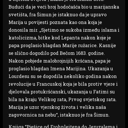
Budući da je veći broj hodočašća bio u marijanska
svetišta, fra Šimun je istaknuo da je upravo
Marija u povijesti poznata kao ona koja je
donosila mir. „Sjetimo se sukoba između islama i
katolicizma, bitke kod Lepanta nakon koje je
papa proglasio blagdan Marije ružarice. Kasnije
se slično dogodilo pod Bečom 1683. godine.
Nakon pobjede malobrojnijih kršćana, papa je
proglasio blagdan Imena Marijina. Ukazanja u
Lourdesu su se dogodila nekoliko godina nakon
revolucije u Francuskoj koja je bila protiv vjere i
djelovala protukršćanski, ukazanja u Fatimi su
bila na kraju Velikog rata, Prvog svjetskog rata.
Marija je uzor vjerskog života i velika naša
zagovornica na nebu“, istaknuo je fra Šimun.
Knjiga “Pješice od Frohnleitena do Jeruzalema i