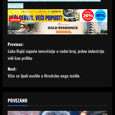
reagira.
P
Previous:
o
Luka Rajić najavio investicije u rodni kraj, jednu industriju
vidi kao priliku
s
Next:
t
Više se ljudi uselilo u Hrvatsku nego iselilo
n
a
POVEZANO
v