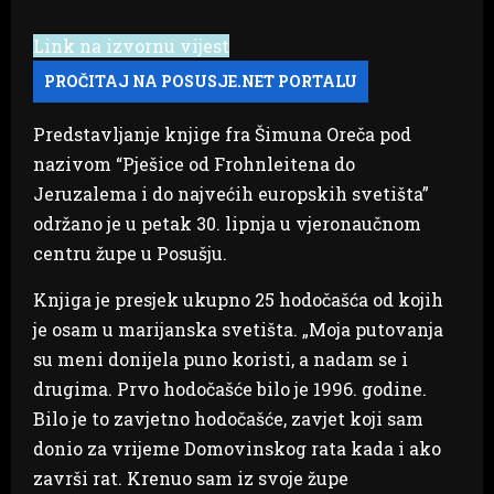
Link na izvornu vijest
Predstavljanje knjige fra Šimuna Oreča pod
nazivom “Pješice od Frohnleitena do
Jeruzalema i do najvećih europskih svetišta”
održano je u petak 30. lipnja u vjeronaučnom
centru župe u Posušju.
Knjiga je presjek ukupno 25 hodočašća od kojih
je osam u marijanska svetišta. „Moja putovanja
su meni donijela puno koristi, a nadam se i
drugima. Prvo hodočašće bilo je 1996. godine.
Bilo je to zavjetno hodočašće, zavjet koji sam
donio za vrijeme Domovinskog rata kada i ako
završi rat. Krenuo sam iz svoje župe