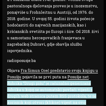
pastoralnoga djelovanja proveo je u inozemstvu,
ponajviše u Frohnleitnu u Austriji, od 1976. do
2018. godine. U svojoj 55. godini života počeo je
hodočastiti do najvećih marijanskih, kao i
kršćanskih svetišta po Europi i šire. Od 2018. živi
u samostanu hercegovačkih franjevaca u
zagrebačkoj Dubravi, gdje obavlja službu
ispovjednika.
radioposusje.ba
Objava
Fra Šimun Oreč predstavio svoju knjigu u
Posušju
pojavila se prvi puta na
Posušje net
.
Rubrika “Drugi pišu” je računalno generirana
rubrika u kojoj se automatski povlači vijesti s
drugih web stranica putem RSS protokola, te se
korisnik koji otvori (klikne) vijest na ovoj