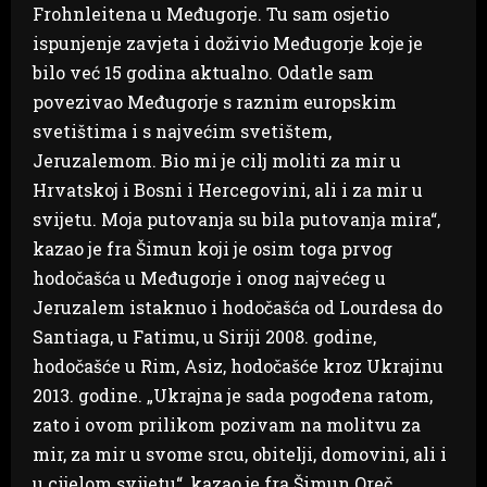
Frohnleitena u Međugorje. Tu sam osjetio
ispunjenje zavjeta i doživio Međugorje koje je
bilo već 15 godina aktualno. Odatle sam
povezivao Međugorje s raznim europskim
svetištima i s najvećim svetištem,
Jeruzalemom. Bio mi je cilj moliti za mir u
Hrvatskoj i Bosni i Hercegovini, ali i za mir u
svijetu. Moja putovanja su bila putovanja mira“,
kazao je fra Šimun koji je osim toga prvog
hodočašća u Međugorje i onog najvećeg u
Jeruzalem istaknuo i hodočašća od Lourdesa do
Santiaga, u Fatimu, u Siriji 2008. godine,
hodočašće u Rim, Asiz, hodočašće kroz Ukrajinu
2013. godine. „Ukrajna je sada pogođena ratom,
zato i ovom prilikom pozivam na molitvu za
mir, za mir u svome srcu, obitelji, domovini, ali i
u cijelom svijetu“, kazao je fra Šimun Oreč.