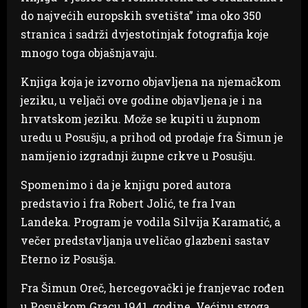
do najvećih europskih svetišta” ima oko 350
stranica i sadrži dvjestotinjak fotografija koje
mnogo toga objašnjavaju.
Knjiga koja je izvorno objavljena na njemačkom
jeziku, u veljači ove godine objavljena je i na
hrvatskom jeziku. Može se kupiti u župnom
uredu u Posušju, a prihod od prodaje fra Šimun je
namijenio izgradnji župne crkve u Posušju.
Spomenimo i da je knjigu pored autora
predstavio i fra Robert Jolić, te fra Ivan
Landeka. Program je vodila Silvija Karamatić, a
večer predstavljanja uveličao glazbeni sastav
Eterno iz Posušja.
Fra Šimun Oreč, hercegovački je franjevac rođen
u Posuškom Gracu 1941. godine. Većinu svoga