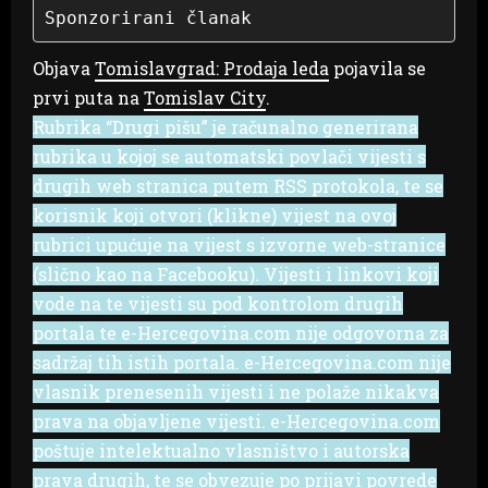
Sponzorirani članak
Objava
Tomislavgrad: Prodaja leda
pojavila se
prvi puta na
Tomislav City
.
Rubrika “Drugi pišu” je računalno generirana
rubrika u kojoj se automatski povlači vijesti s
drugih web stranica putem RSS protokola, te se
korisnik koji otvori (klikne) vijest na ovoj
rubrici upućuje na vijest s izvorne web-stranice
(slično kao na Facebooku). Vijesti i linkovi koji
vode na te vijesti su pod kontrolom drugih
portala te e-Hercegovina.com nije odgovorna za
sadržaj tih istih portala. e-Hercegovina.com nije
vlasnik prenesenih vijesti i ne polaže nikakva
prava na objavljene vijesti. e-Hercegovina.com
poštuje intelektualno vlasništvo i autorska
prava drugih, te se obvezuje po prijavi povrede