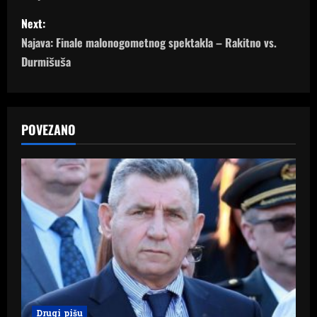
s
Next:
t
Najava: Finale malonogometnog spektakla – Rakitno vs.
n
Durmišuša
a
v
POVEZANO
i
g
a
t
i
o
Drugi pišu