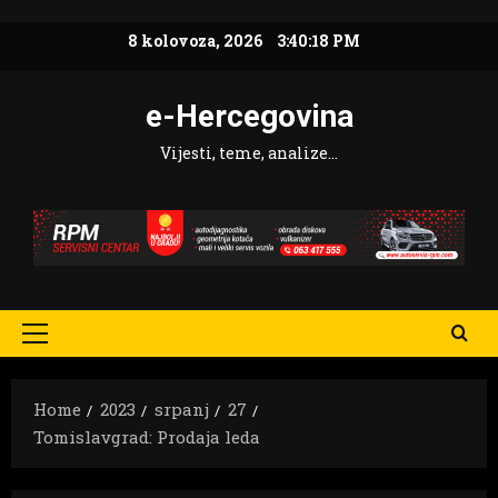
Skip
8 kolovoza, 2026
3:40:20 PM
to
content
e-Hercegovina
Vijesti, teme, analize…
Primary
Menu
Home
2023
srpanj
27
Tomislavgrad: Prodaja leda