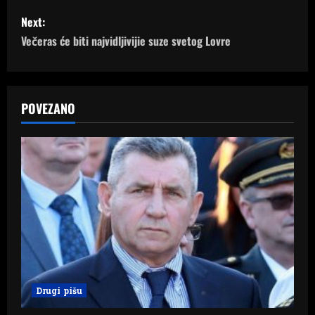
s
Next:
t
Večeras će biti najvidljivijie suze svetog Lovre
n
a
POVEZANO
v
i
g
a
t
i
Drugi pišu
o