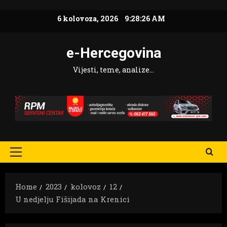
Skip
6 kolovoza, 2026
9:28:27 AM
to
content
e-Hercegovina
Vijesti, teme, analize…
Primary
Menu
Home
2023
kolovoz
12
U nedjelju Fišijada na Krenici