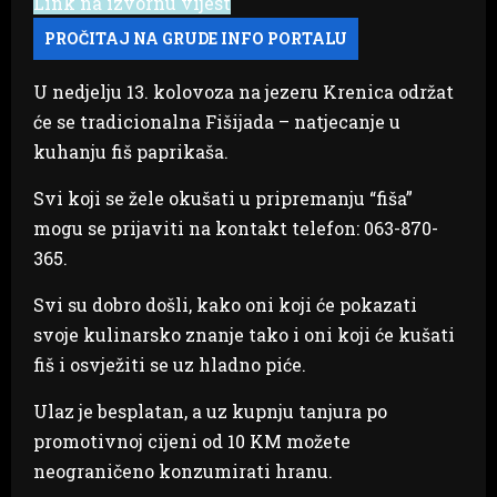
Link na izvornu vijest
U nedjelju 13. kolovoza na jezeru Krenica održat
će se tradicionalna Fišijada – natjecanje u
kuhanju fiš paprikaša.
Svi koji se žele okušati u pripremanju “fiša”
mogu se prijaviti na kontakt telefon: 063-870-
365.
Svi su dobro došli, kako oni koji će pokazati
svoje kulinarsko znanje tako i oni koji će kušati
fiš i osvježiti se uz hladno piće.
Ulaz je besplatan, a uz kupnju tanjura po
promotivnoj cijeni od 10 KM možete
neograničeno konzumirati hranu.