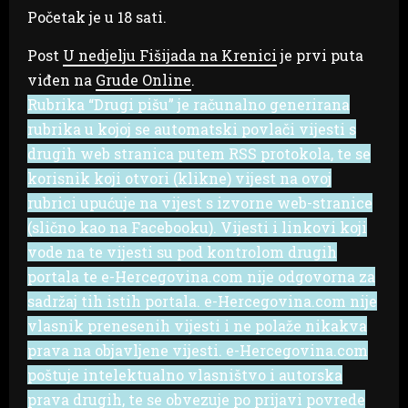
Početak je u 18 sati.
Post
U nedjelju Fišijada na Krenici
je prvi puta
viđen na
Grude Online
.
Rubrika “Drugi pišu” je računalno generirana
rubrika u kojoj se automatski povlači vijesti s
drugih web stranica putem RSS protokola, te se
korisnik koji otvori (klikne) vijest na ovoj
rubrici upućuje na vijest s izvorne web-stranice
(slično kao na Facebooku). Vijesti i linkovi koji
vode na te vijesti su pod kontrolom drugih
portala te e-Hercegovina.com nije odgovorna za
sadržaj tih istih portala. e-Hercegovina.com nije
vlasnik prenesenih vijesti i ne polaže nikakva
prava na objavljene vijesti. e-Hercegovina.com
poštuje intelektualno vlasništvo i autorska
prava drugih, te se obvezuje po prijavi povrede