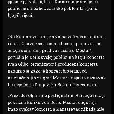
pjesme pjevala uglas, a Doris se nije štedjela i
publici je sinoć bez zadrške poklonila i puno
lijepih riječi.
„Na Kantarevcu mi je s vama večeras ostalo srce
i duša. Odavde sa sobom odnosim puno više od
onoga s čim sam pred vas došla u Mostar“,
poručila je Doris svojoj publici na kraju koncerta.
Ivan Glibo, organizator i producent koncerta
naglasio je kako je koncert bio jedan od
najznačajnijih za grad Mostar i najavio nastavak
turneje Doris Dragović u Bosni i Hercegovini:
„Prezadovoljni smo postignutim, Hercegovina je
pokazala koliko voli Doris. Mostar dugo nije
imao ovakav koncert, a Kantarevac nikada nije