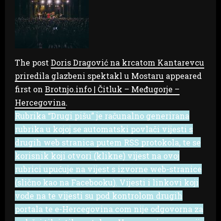
The post
Doris Dragović na krcatom Kantarevcu
priredila glazbeni spektakl u Mostaru
appeared
first on
Brotnjo.info | Čitluk – Međugorje –
Hercegovina
.
Rubrika “Drugi pišu” je računalno generirana
rubrika u kojoj se automatski povlači vijesti s
drugih web stranica putem RSS protokola, te se
korisnik koji otvori (klikne) vijest na ovoj
rubrici upućuje na vijest s izvorne web-stranice
(slično kao na Facebooku). Vijesti i linkovi koji
vode na te vijesti su pod kontrolom drugih
portala te e-Hercegovina.com nije odgovorna za