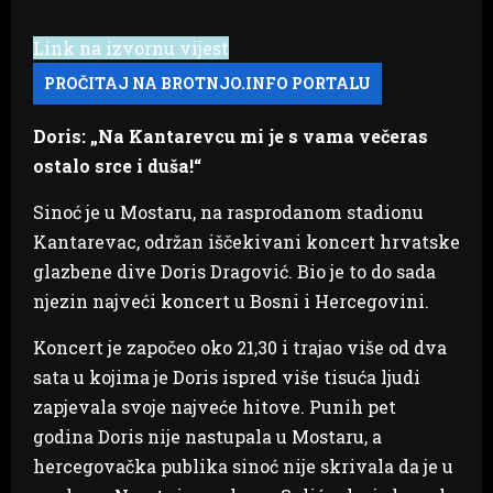
Link na izvornu vijest
Doris: „Na Kantarevcu mi je s vama večeras
ostalo srce i duša!“
Sinoć je u Mostaru, na rasprodanom stadionu
Kantarevac, održan iščekivani koncert hrvatske
glazbene dive Doris Dragović. Bio je to do sada
njezin najveći koncert u Bosni i Hercegovini.
Koncert je započeo oko 21,30 i trajao više od dva
sata u kojima je Doris ispred više tisuća ljudi
zapjevala svoje najveće hitove. Punih pet
godina Doris nije nastupala u Mostaru, a
hercegovačka publika sinoć nije skrivala da je u