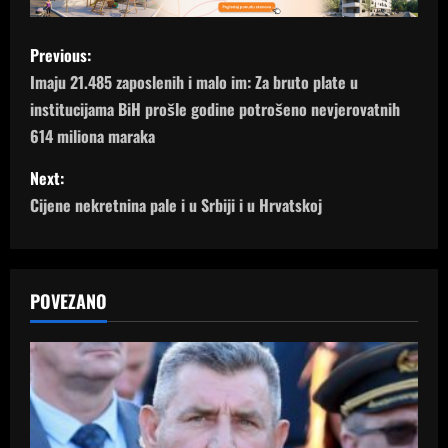
P
Previous:
o
Imaju 21.485 zaposlenih i malo im: Za bruto plate u
institucijama BiH prošle godine potrošeno nevjerovatnih
s
614 miliona maraka
t
Next:
n
Cijene nekretnina pale i u Srbiji i u Hrvatskoj
a
v
POVEZANO
i
g
a