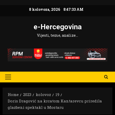
Skip
8 kolovoza, 2026
8:47:35 AM
to
content
e-Hercegovina
Vijesti, teme, analize…
Primary
Menu
Home
2023
kolovoz
19
Doris Dragović na krcatom Kantarevcu priredila
glazbeni spektakl u Mostaru