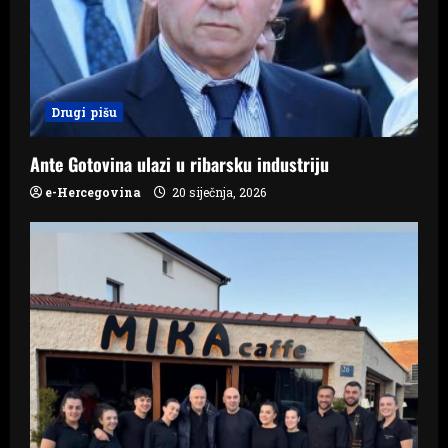
t
i
o
Drugi pišu
n
Ante Gotovina ulazi u ribarsku industriju
e-Hercegovina
20 siječnja, 2026