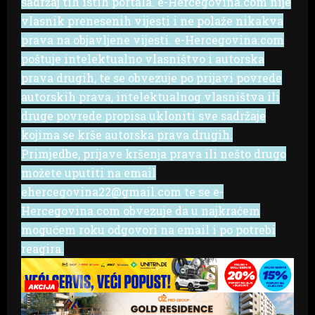
sadržaj tih istih portala. e-Hercegovina.com nije
vlasnik prenesenih vijesti i ne polaže nikakva
prava na objavljene vijesti. e-Hercegovina.com
poštuje intelektualno vlasništvo i autorska
prava drugih, te se obvezuje po prijavi povrede
autorskih prava, intelektualnog vlasništva ili
druge povrede propisa ukloniti sve sadržaje
kojima se krše autorska prava drugih.
Primjedbe, prijave kršenja prava ili nešto drugo
možete uputiti na email
ehercegovina22@gmail.com te se e-
Hercegovina.com obvezuje da u najkraćem
mogućem roku odgovori na email i po potrebi
reagira.