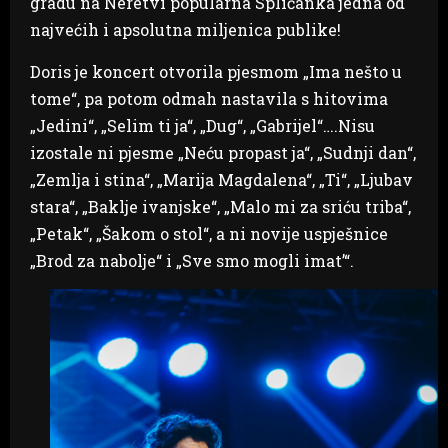
gradu na Neretvi popularna Splićanka jedna od
najvećih i apsolutna miljenica publike!
Doris je koncert otvorila pjesmom „Ima nešto u
tome“, pa potom odmah nastavila s hitovima
„Jedini“, „Selim ti ja“, „Dug“, „Gabrijel“….Nisu
izostale ni pjesme „Neću propast ja“, „Sudnji dan“,
„Zemlja i stina“, „Marija Magdalena“, „Ti“, „Ljubav
stara“, „Baklje ivanjske“, „Malo mi za sriću triba“,
„Petak“, „Šakom o stol“, a ni novije uspješnice
„Brod za nabolje“ i „Sve smo mogli imat’“.