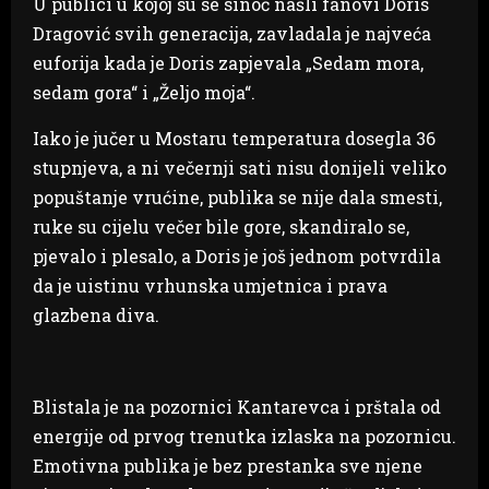
U publici u kojoj su se sinoć našli fanovi Doris
Dragović svih generacija, zavladala je najveća
euforija kada je Doris zapjevala „Sedam mora,
sedam gora“ i „Željo moja“.
Iako je jučer u Mostaru temperatura dosegla 36
stupnjeva, a ni večernji sati nisu donijeli veliko
popuštanje vrućine, publika se nije dala smesti,
ruke su cijelu večer bile gore, skandiralo se,
pjevalo i plesalo, a Doris je još jednom potvrdila
da je uistinu vrhunska umjetnica i prava
glazbena diva.
Blistala je na pozornici Kantarevca i prštala od
energije od prvog trenutka izlaska na pozornicu.
Emotivna publika je bez prestanka sve njene