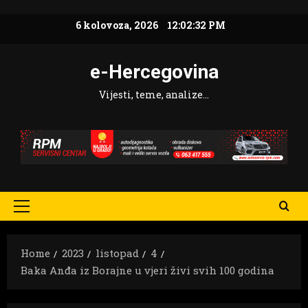
Skip
6 kolovoza, 2026
12:02:33 PM
to
content
e-Hercegovina
Vijesti, teme, analize…
Primary
Menu
Home
2023
listopad
4
Baka Anđa iz Borajne u vjeri živi svih 100 godina