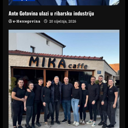
o
n
Ante Gotovina ulazi u ribarsku industriju
e-Hercegovina
20 siječnja, 2026