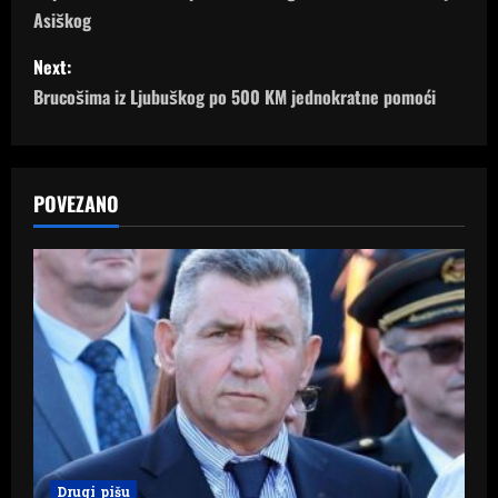
Asiškog
s
Next:
t
Brucošima iz Ljubuškog po 500 KM jednokratne pomoći
n
a
POVEZANO
v
i
g
a
t
i
Drugi pišu