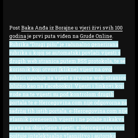
Post
Baka Anđa iz Borajne u vjeri živi svih 100
godina
je prvi puta viđen na
Grude Online
.
Rubrika “Drugi pišu” je računalno generirana
rubrika u kojoj se automatski povlači vijesti s
drugih web stranica putem RSS protokola, te se
korisnik koji otvori (klikne) vijest na ovoj
rubrici upućuje na vijest s izvorne web-stranice
(slično kao na Facebooku). Vijesti i linkovi koji
vode na te vijesti su pod kontrolom drugih
portala te e-Hercegovina.com nije odgovorna za
sadržaj tih istih portala. e-Hercegovina.com nije
vlasnik prenesenih vijesti i ne polaže nikakva
prava na objavljene vijesti. e-Hercegovina.com
poštuje intelektualno vlasništvo i autorska