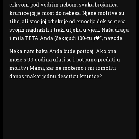
crkvom pod vedrim nebom, svaka brojanica
krunice joj je most do nebesa. Njene molitve su
tihe, ali srce joj odjekuje od emocija dok se sjeća
svojih najdražih i traži utjehu u vjeri. Naša draga
i mila TETA Anđa (čekajući 100-tu )♥️”, navode.
Neka nam baka Anđa bude poticaj. Ako ona
može s 99 godina ufati se i potpuno predati u
molitvi Mami, zar ne možemo i mi izmoliti
danas makar jednu deseticu krunice?