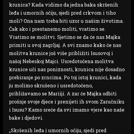
krunica? Kada vidimo da jedna baka skršenih
leđa i umornih očiju, sjedi pred crkvom i tiho
moli? Ona nam treba biti uzor u našim životima.
Čak ako i prestanemo moliti, vratimo se.
Vratimo se molitvi. Sjetimo se da će nas Majka
primiti u svoj zagrljaj. A svi znamo kako će nas
molitva krunice još više približiti Isusovoj i
našoj Nebeskoj Majci. Usredotočena molitva
krunice uči nas poniznosti, krunica nije dosadno
prebiranje po zrncima. Po toj istoj krunici, kada
ju molimo skrušeno i usredotočeno,
približavamo se Mariiji. A zar će Majka odbiti
prošnje svoje djece i prenijeti ih svom Zaručniku
i Isusu? Kamo sreće da svi imamo vjere kao naše
bake i djedovi.
„Skršenih leđa i umornih očiju, sjedi pred