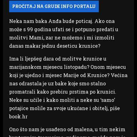
Neka nam baka Anđa bude poticaj. Ako ona
može s 99 godina ufati se i potpuno predati u
molitvi Mami, zar ne možemo i mi izmoliti
danas makar jednu deseticu krunice?
Ima li ljepšeg dara od molitve krunice u
marijanskom mjesecu listopadu? Onom mjesecu
koji je ujedno i mjesec Marije od Krunice? Većina
nas odrastala je uz bake koje smo stalno
promatrali kako prebiru prstima po krunici.
Neke su učile i kako moliti a neke su ‘samo’
potajice molile za svoje ukućane i obitelj, piše
book.hr
Ono što nam je usađeno od malena, u tim nekim