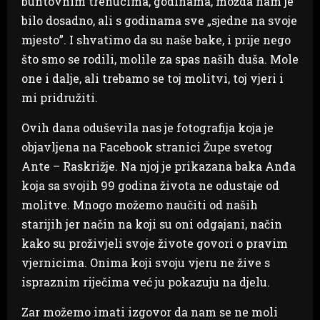
buntovnim trenucima, godinama, možda nam je
bilo dosadno, ali s godinama sve „sjedne na svoje
mjesto”. I shvatimo da su naše bake, i prije nego
što smo se rodili, molile za spas naših duša. Mole
one i dalje, ali trebamo se toj molitvi, toj vjeri i
mi pridružiti.
Ovih dana oduševila nas je fotografija koja je
objavljena na Facebook stranici Župe svetog
Ante – Raskrižje. Na njoj je prikazana baka Anđa
koja sa svojih 99 godina života ne odustaje od
molitve. Mnogo možemo naučiti od naših
starijih jer način na koji su oni odgajani, način
kako su proživjeli svoje živote govori o pravim
vjernicima. Onima koji svoju vjeru ne žive s
ispraznim riječima već ju pokazuju na djelu.
Zar možemo imati izgovor da nam se ne moli