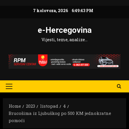
Skip
7 kolovoza, 2026
6:49:44 PM
to
content
e-Hercegovina
Vijesti, teme, analize…
Primary
Menu
Home
2023
listopad
4
Brucošima iz Ljubuškog po 500 KM jednokratne
pomoći