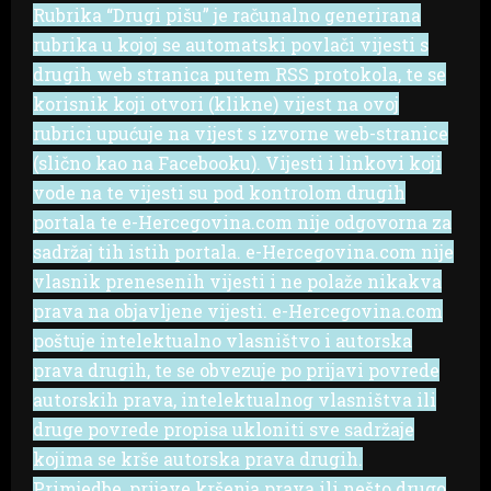
Rubrika “Drugi pišu” je računalno generirana
rubrika u kojoj se automatski povlači vijesti s
drugih web stranica putem RSS protokola, te se
korisnik koji otvori (klikne) vijest na ovoj
rubrici upućuje na vijest s izvorne web-stranice
(slično kao na Facebooku). Vijesti i linkovi koji
vode na te vijesti su pod kontrolom drugih
portala te e-Hercegovina.com nije odgovorna za
sadržaj tih istih portala. e-Hercegovina.com nije
vlasnik prenesenih vijesti i ne polaže nikakva
prava na objavljene vijesti. e-Hercegovina.com
poštuje intelektualno vlasništvo i autorska
prava drugih, te se obvezuje po prijavi povrede
autorskih prava, intelektualnog vlasništva ili
druge povrede propisa ukloniti sve sadržaje
kojima se krše autorska prava drugih.
Primjedbe, prijave kršenja prava ili nešto drugo