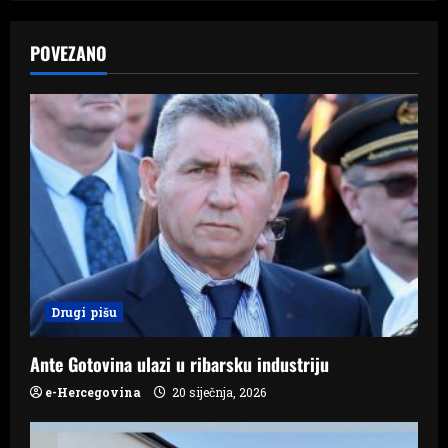
a
POVEZANO
v
i
g
a
t
i
Drugi pišu
o
n
Ante Gotovina ulazi u ribarsku industriju
e-Hercegovina
20 siječnja, 2026