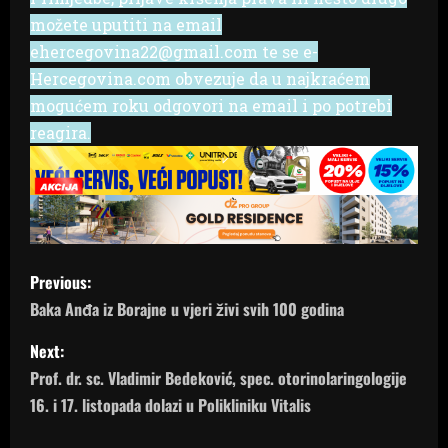
možete uputiti na email
ehercegovina22@gmail.com te se e-
Hercegovina.com obvezuje da u najkraćem
mogućem roku odgovori na email i po potrebi
reagira.
P
Previous:
o
Baka Anđa iz Borajne u vjeri živi svih 100 godina
s
Next:
Prof. dr. sc. Vladimir Bedeković, spec. otorinolaringologije
t
16. i 17. listopada dolazi u Polikliniku Vitalis
n