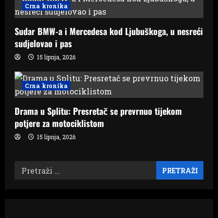
o
Crna kronika
n
Sudar BMW-a i Mercedesa kod Ljubuškoga, u nesreći
sudjelovao i pas
15 lipnja, 2026
Crna kronika
Drama u Splitu: Presretač se prevrnuo tijekom
potjere za motociklistom
15 lipnja, 2026
Pretraži: