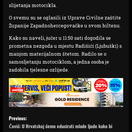
slijetanja motocikla.
O svemu su se oglasili iz Uprave Civilne zaštite
Županije Zapadnohercegovačke u svom biltenu.
Kako su naveli, jučer u 11:50 sati dogodila se
prometna nezgoda u mjestu Radišići (Ljubuški) s
manjom materijalnom štetom. Radilo se o
samosljetanju motociklom, a jedna osoba je
zadobila tjelesne ozlijede.
P
Previous:
o
Čović: U Hrvatskoj ćemo educirati mlade ljude kako bi