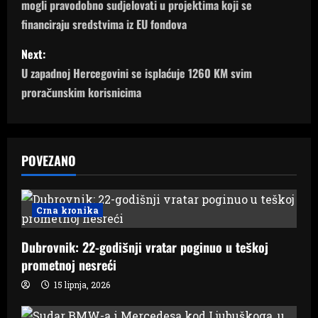
mogli pravodobno sudjelovati u projektima koji se
s
financiraju sredstvima iz EU fondova
t
Next:
n
U zapadnoj Hercegovini se isplaćuje 1260 KM svim
proračunskim korisnicima
a
v
POVEZANO
i
g
Crna kronika
a
Dubrovnik: 22-godišnji vratar poginuo u teškoj
t
prometnoj nesreći
i
15 lipnja, 2026