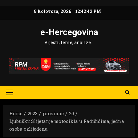
Skip
8 kolovoza, 2026
12:42:43 PM
to
content
e-Hercegovina
Vijesti, teme, analize…
Primary
Menu
Home
2023
prosinac
20
Ljubuški: Slijetanje motocikla u Radišićima, jedna
osoba ozlijeđena