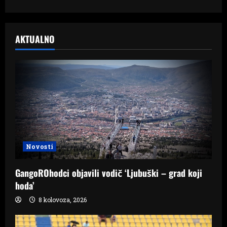
AKTUALNO
Novosti
GangoROhodci objavili vodič ‘Ljubuški – grad koji
hoda’
8 kolovoza, 2026