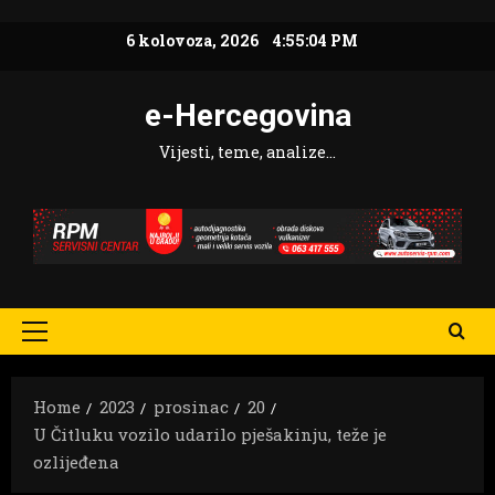
Skip
6 kolovoza, 2026
4:55:05 PM
to
content
e-Hercegovina
Vijesti, teme, analize…
Primary
Menu
Home
2023
prosinac
20
U Čitluku vozilo udarilo pješakinju, teže je
ozlijeđena