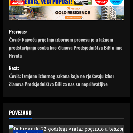
P
Previous:
o
Čović: Najveća prijetnja izbornom procesu je u lažnom
predstavljanju osoba kao članova Predsjedništva BiH u ime
s
Hrvata
t
Next:
n
Čović: Izmjene Izbornog zakona koje ne rješavaju izbor
članova Predsjedništva BiH za nas su neprihvatljive
a
v
POVEZANO
i
g