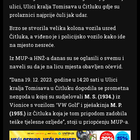
ulici, Ulici kralja Tomisava u Čitluku gdje su
prolaznici najprije čuli jak udar.
Brzo se stvorila velika kolona vozila usred
Čitluka, a viđeno je i policijsko vozilo kako ide
na mjesto nesreće.
Iz MUP-a HNŽ-a danas su se oglasili o svemu i
naveli su da je na licu mjesta obavljen očevid.
“Dana 19. 12. 2023. godine u 14:20 sati u Ulici
kralja Tomisava u Čitluku dogodila se prometna
nezgoda u kojoj su sudjelovali
M. S. (1934.)
iz
Vionice s vozilom ‘VW Golf’ i pješakinja
M. P.
(1955.)
iz Čitluka koja je tom prigodom zadobila
teške tjelesne ozljede”, stoji u priopćenju MUP-a.