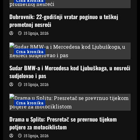
Crna kronika
a
Dubrovnik: 22-godišnji vratar poginuo u teškoj
t
prometnoj nesreći
i
15 lipnja, 2026
o
Crna kronika
n
Sudar BMW-a i Mercedesa kod Ljubuškoga, u nesreći
sudjelovao i pas
15 lipnja, 2026
Crna kronika
Drama u Splitu: Presretač se prevrnuo tijekom
potjere za motociklistom
15 lipnja, 2026