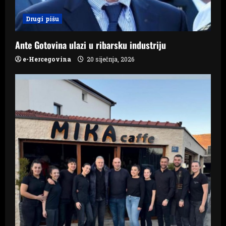
i
Drugi pišu
o
n
Ante Gotovina ulazi u ribarsku industriju
e-Hercegovina
20 siječnja, 2026