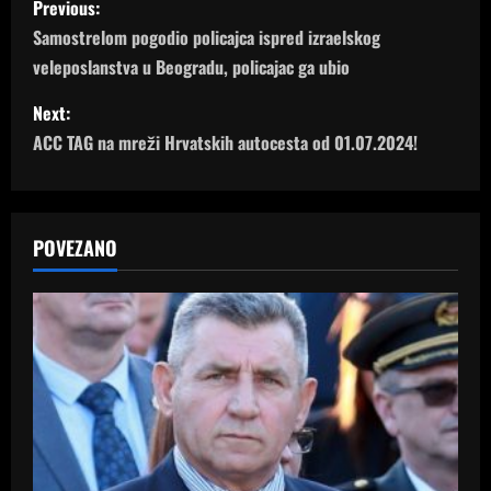
Previous:
o
Samostrelom pogodio policajca ispred izraelskog
veleposlanstva u Beogradu, policajac ga ubio
s
Next:
t
ACC TAG na mreži Hrvatskih autocesta od 01.07.2024!
n
a
POVEZANO
v
i
g
a
t