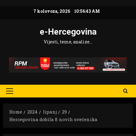
Skip
7 kolovoza, 2026
10:56:44 AM
to
content
e-Hercegovina
Vijesti, teme, analize…
Primary
Menu
Home
2024
lipanj
29
Hercegovina dobila 8 novih svećenika