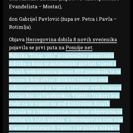
Evanđelista – Mostar),
don Gabrijel Pavlović (župa sv. Petra i Pavla –
Rotimlja).
Objava
Hercegovina dobila 8 novih svećenika
pojavila se prvi puta na
Posušje net
.
Rubrika “Drugi pišu” je računalno generirana
rubrika u kojoj se automatski povlači vijesti s
drugih web stranica putem RSS protokola, te se
korisnik koji otvori (klikne) vijest na ovoj
rubrici upućuje na vijest s izvorne web-stranice
(slično kao na Facebooku). Vijesti i linkovi koji
vode na te vijesti su pod kontrolom drugih
portala te e-Hercegovina.com nije odgovorna za
sadržaj tih istih portala. e-Hercegovina.com nije
vlasnik prenesenih vijesti i ne polaže nikakva