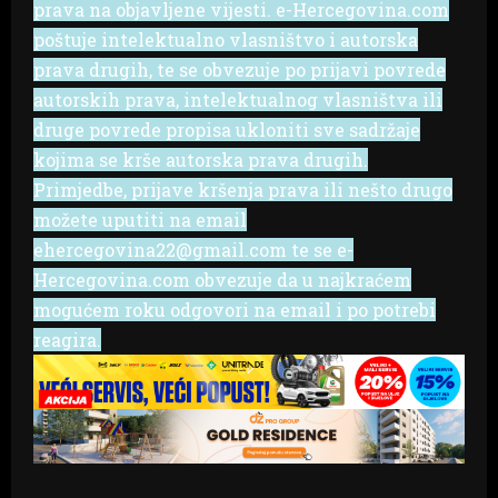
prava na objavljene vijesti. e-Hercegovina.com
poštuje intelektualno vlasništvo i autorska
prava drugih, te se obvezuje po prijavi povrede
autorskih prava, intelektualnog vlasništva ili
druge povrede propisa ukloniti sve sadržaje
kojima se krše autorska prava drugih.
Primjedbe, prijave kršenja prava ili nešto drugo
možete uputiti na email
ehercegovina22@gmail.com te se e-
Hercegovina.com obvezuje da u najkraćem
mogućem roku odgovori na email i po potrebi
reagira.
P