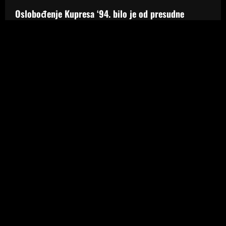
Oslobođenje Kupresa ‘94. bilo je od presudne
važnosti za Hrvatsku i ‘Oluju‘. Srbi su se opustili, a
HVO se spremao‘
6 kolovoza, 2026