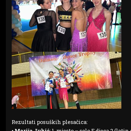
Rezultati posuških plesačica:
•
Marija Jukić
: 1. mjesto – solo F djeca 2 (lati