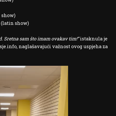
in show)
2 (latin show)
nd. Sretna sam što imam ovakav tim!”
istaknula je
je.info, naglašavajući važnost ovog uspjeha za