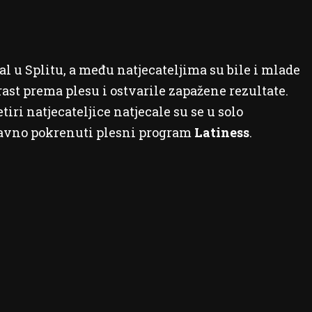
l u Splitu, a među natjecateljima su bile i mlade
rast prema plesu i ostvarile zapažene rezultate.
četiri natjecateljice natjecale su se u solo
avno pokrenuti plesni program
Latiness
.