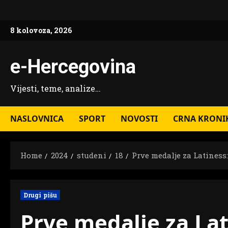
Skip
to
8 kolovoza, 2026
content
e-Hercegovina
Vijesti, teme, analize…
NASLOVNICA
SPORT
NOVOSTI
CRNA KRONI
Home
2024
studeni
18
Prve medalje za Latiness
Drugi pišu
Prve medalje za La