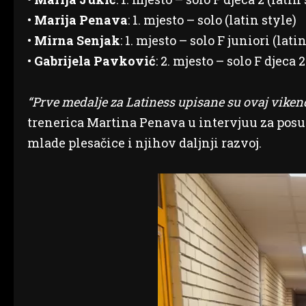
•
Marija Penava
: 1. mjesto – solo (latin style)
•
Mirna Senjak
: 1. mjesto – solo F juniori (lat
•
Gabrijela Pavković
: 2. mjesto – solo F djeca 
“Prve medalje za Latiness upisane su ovaj vike
trenerica Martina Penava u intervjuu za posus
mlade plesačice i njihov daljnji razvoj.