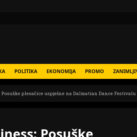
KA
POLITIKA
EKONOMIJA
PROMO
ZANIMLJI
: Posuške plesačice uspješne na Dalmatian Dance Festivalu 
tiness: Posuške