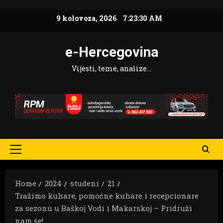
Skip
9 kolovoza, 2026
7:23:32 AM
to
content
e-Hercegovina
Vijesti, teme, analize…
Primary
Menu
Home
2024
studeni
21
Tražimo kuhare, pomoćne kuhare i recepcionare
za sezonu u Baškoj Vodi i Makarskoj – Pridruži
nam se!