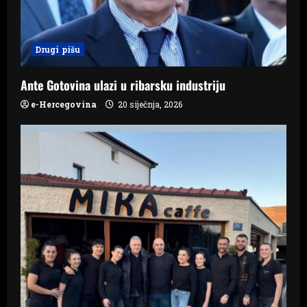
t
i
Drugi pišu
o
n
Ante Gotovina ulazi u ribarsku industriju
e-Hercegovina
20 siječnja, 2026