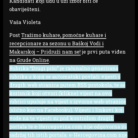
Kandidati koji uđu u uži izbor biti će
obaviješteni.
Vaša Violeta
Post
Tražimo kuhare, pomoćne kuhare i
recepcionare za sezonu u Baškoj Vodi i
Makarskoj – Pridruži nam se!
je prvi puta viđen
na
Grude Online
.
Rubrika “Drugi pišu” je računalno generirana
rubrika u kojoj se automatski povlači vijesti s
drugih web stranica putem RSS protokola, te se
korisnik koji otvori (klikne) vijest na ovoj
rubrici upućuje na vijest s izvorne web-stranice
(slično kao na Facebooku). Vijesti i linkovi koji
vode na te vijesti su pod kontrolom drugih
portala te e-Hercegovina.com nije odgovorna za
sadržaj tih istih portala. e-Hercegovina.com nije