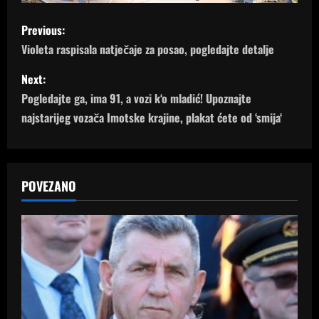
P
Previous:
o
Violeta raspisala natječaje za posao, pogledajte detalje
s
Next:
Pogledajte ga, ima 91, a vozi k‘o mladić! Upoznajte
t
najstarijeg vozača Imotske krajine, plakat ćete od ‘smija‘
n
a
POVEZANO
v
i
g
a