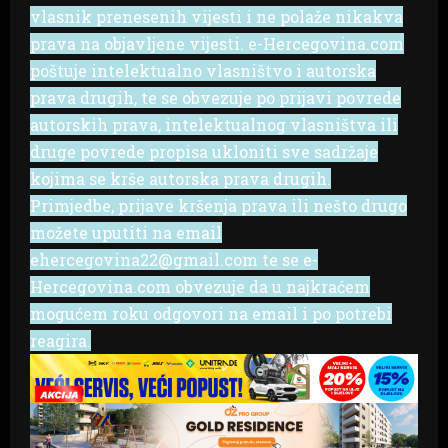
vlasnik prenesenih vijesti i ne polaže nikakva
prava na objavljene vijesti. e-Hercegovina.com
poštuje intelektualno vlasništvo i autorska
prava drugih, te se obvezuje po prijavi povrede
autorskih prava, intelektualnog vlasništva ili
druge povrede propisa ukloniti sve sadržaje
kojima se krše autorska prava drugih.
Primjedbe, prijave kršenja prava ili nešto drugo
možete uputiti na email
ehercegovina22@gmail.com te se e-
Hercegovina.com obvezuje da u najkraćem
mogućem roku odgovori na email i po potrebi
reagira.