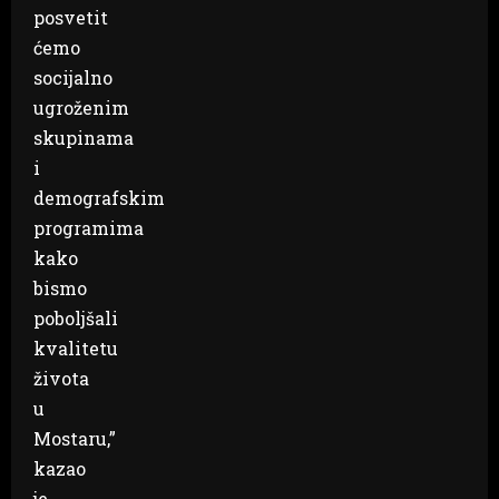
posvetit
ćemo
socijalno
ugroženim
skupinama
i
demografskim
programima
kako
bismo
poboljšali
kvalitetu
života
u
Mostaru,”
kazao
je.