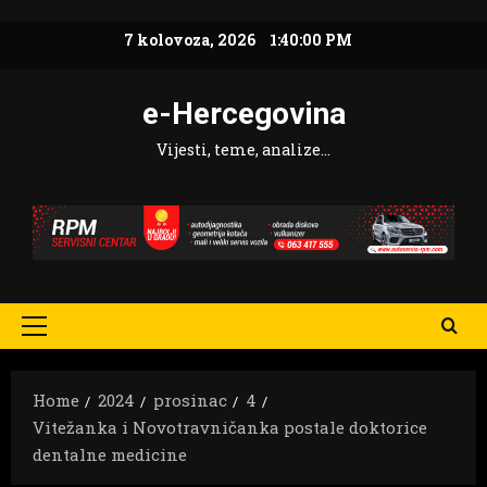
Skip
7 kolovoza, 2026
1:40:01 PM
to
content
e-Hercegovina
Vijesti, teme, analize…
Primary
Menu
Home
2024
prosinac
4
Vitežanka i Novotravničanka postale doktorice
dentalne medicine