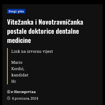
Drugi pišu
Vitežanka i Novotravničanka
postale doktorice dentalne
medicine
Link na izvornu vijest
Mario
Kordić,
kandidat
Hr
e-Hercegovina
4 prosinca, 2024