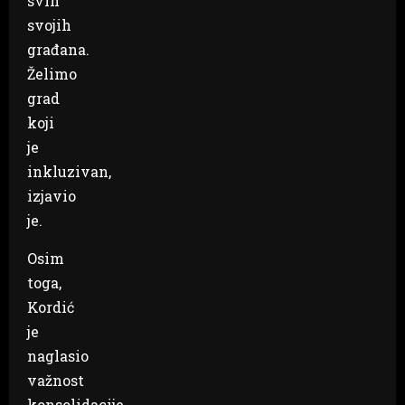
svih
svojih
građana.
Želimo
grad
koji
je
inkluzivan,
izjavio
je.
Osim
toga,
Kordić
je
naglasio
važnost
konsolidacije