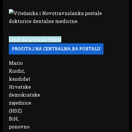
Link na izvornu vijest
Mario
Kordić,
kandidat
Hrvatske
demokratske
zajednice
(HDZ)
BiH,
ponovno