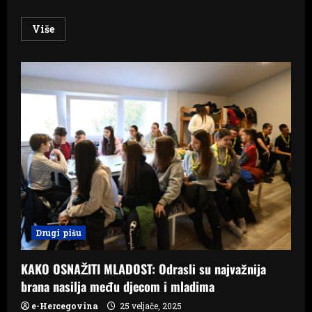
Read
Više
more
about
Usporio
rast
plata
u
evrozoni
Drugi pišu
KAKO OSNAŽITI MLADOST: Odrasli su najvažnija
brana nasilja među djecom i mladima
e-Hercegovina
25 veljače, 2025