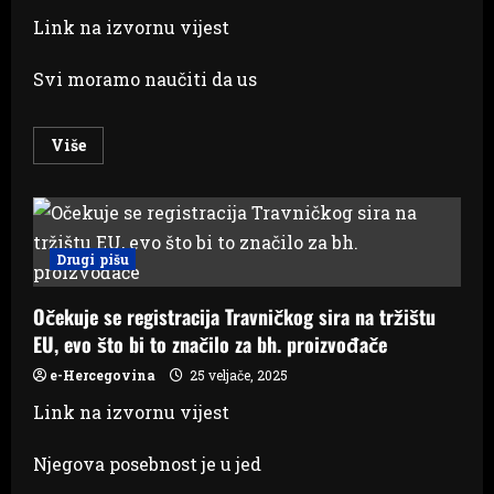
Link na izvornu vijest
Svi moramo naučiti da us
Read
Više
more
about
KAKO
OSNAŽITI
MLADOST:
Odrasli
su
Drugi pišu
najvažnija
brana
nasilja
Očekuje se registracija Travničkog sira na tržištu
među
djecom
EU, evo što bi to značilo za bh. proizvođače
i
mladima
e-Hercegovina
25 veljače, 2025
Link na izvornu vijest
Njegova posebnost je u jed