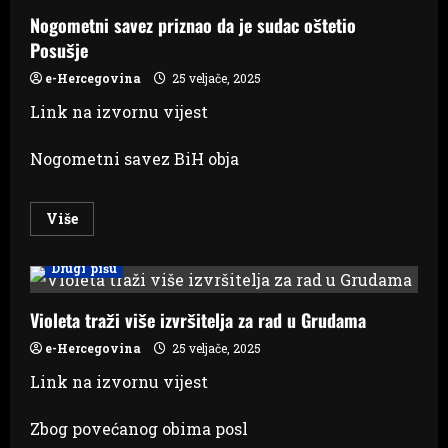
Ljubuški
Nogometni savez priznao da je sudac oštetio
Posušje
e-Hercegovina
25 veljače, 2025
Link na izvornu vijest
Nogometni savez BiH obja
Read
Više
more
about
Nogometni
Drugi pišu
savez
priznao
da
je
Violeta traži više izvršitelja za rad u Grudama
sudac
oštetio
e-Hercegovina
25 veljače, 2025
Posušje
Link na izvornu vijest
Zbog povećanog obima posl