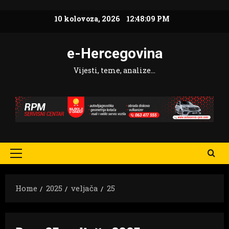
Skip
10 kolovoza, 2026
12:48:10 PM
to
content
e-Hercegovina
Vijesti, teme, analize…
Primary
Menu
Home
2025
veljača
25