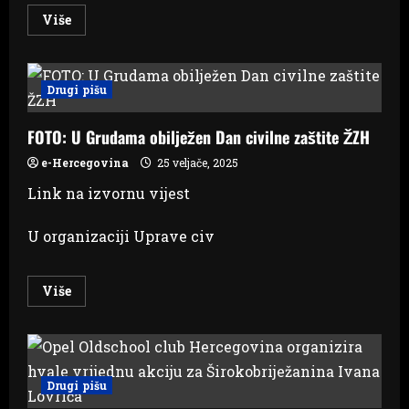
Read
Više
more
about
Maskenbalska
zabava
s
Drugi pišu
Lola
klaunovima
u
FOTO: U Grudama obilježen Dan civilne zaštite ŽZH
PC
Mališić
e-Hercegovina
25 veljače, 2025
Link na izvornu vijest
U organizaciji Uprave civ
Read
Više
more
about
FOTO:
U
Grudama
obilježen
Dan
Drugi pišu
civilne
zaštite