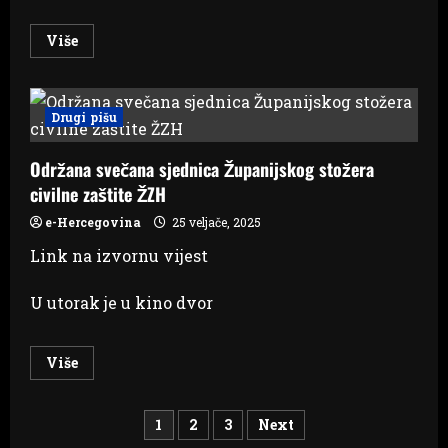
Read
Više
more
about
Violeta
traži
više
Drugi pišu
izvršitelja
za
rad
Održana svečana sjednica Županijskog stožera
u
Grudama
civilne zaštite ŽZH
e-Hercegovina
25 veljače, 2025
Link na izvornu vijest
U utorak je u kino dvor
Read
Više
more
about
Održana
Brojevi
svečana
1
2
3
Next
sjednica
Županijskog