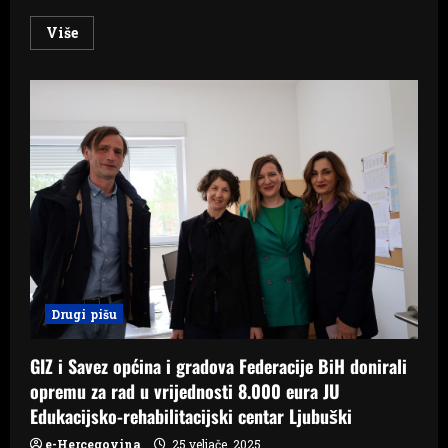
Read
Više
more
about
Očekuje
se
registracija
Travničkog
sira
na
tržištu
EU,
evo
što
bi
to
značilo
za
bh.
proizvođače
Drugi pišu
GIZ i Savez općina i gradova Federacije BiH donirali
opremu za rad u vrijednosti 8.000 eura JU
Edukacijsko-rehabilitacijski centar Ljubuški
e-Hercegovina
25 veljače, 2025