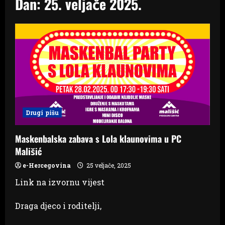
Dan:
25. veljače 2025.
Drugi pišu
Maskenbalska zabava s Lola klaunovima u PC
Mališić
e-Hercegovina
25 veljače, 2025
Link na izvornu vijest
Draga djeco i roditelji,