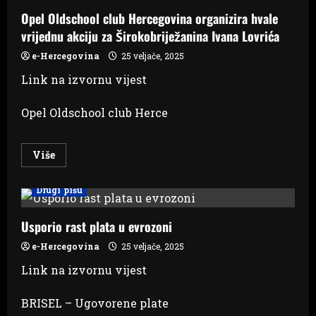
ŽZH
Opel Oldschool club Hercegovina organizira hvale
vrijednu akciju za Širokobriježanina Ivana Lovrića
e-Hercegovina
25 veljače, 2025
Link na izvornu vijest
Opel Oldschool club Herce
Read
Više
more
about
Opel
Drugi pišu
Oldschool
club
Hercegovina
organizira
Usporio rast plata u evrozoni
hvale
vrijednu
e-Hercegovina
25 veljače, 2025
akciju
za
Link na izvornu vijest
Širokobriježanina
Ivana
Lovrića
BRISEL – Ugovorene plate