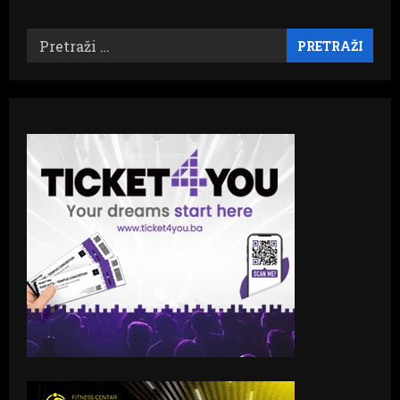
stranica
stožera
civilne
zaštite
Pretraži:
objava
ŽZH