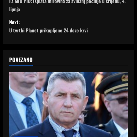
o
FZ MIO PIO: Isplata mirovina za svibanj počinje u srijedu, 4.
lipnja
s
Next:
t
U tvrtki Planet prikupljene 24 doze krvi
n
a
POVEZANO
v
i
g
a
t
i