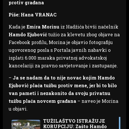
protiv građana
Piše: Hana VRANAC
Kada je
Emira Morinu
iz Hadžića bivši načelnik
Hamdo Ejubović
tužio za klevetu zbog objave na
Facebook profilu, Morina je objavio fotografiju
ugovorenog posla s Portala javnih nabavki o
isplati 6.000 maraka privatnoj advokatskoj
kancelariji za pravno savjetovanje i zastupanje.
–
Ja se nadam da to nije novac kojim Hamdo
Ejubović plaća tužbu protiv mene, jer bi to bilo
van pameti i nezakonito da svoju privatnu
tužbu plaća novcem građana
– naveo je Morina
u objavi.
TUŽILAŠTVO ISTRAŽUJE
KORUPCIJU: Zašto Hamdo