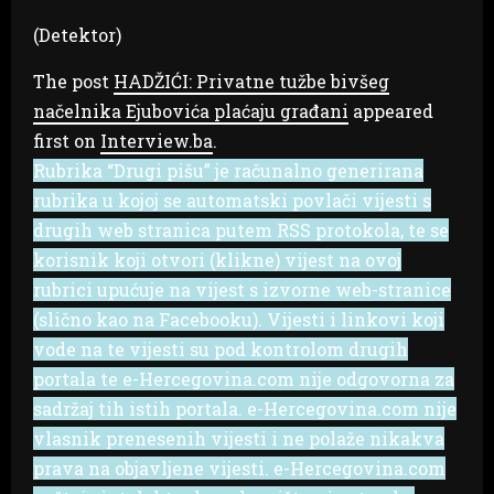
(Detektor)
The post
HADŽIĆI: Privatne tužbe bivšeg
načelnika Ejubovića plaćaju građani
appeared
first on
Interview.ba
.
Rubrika “Drugi pišu” je računalno generirana
rubrika u kojoj se automatski povlači vijesti s
drugih web stranica putem RSS protokola, te se
korisnik koji otvori (klikne) vijest na ovoj
rubrici upućuje na vijest s izvorne web-stranice
(slično kao na Facebooku). Vijesti i linkovi koji
vode na te vijesti su pod kontrolom drugih
portala te e-Hercegovina.com nije odgovorna za
sadržaj tih istih portala. e-Hercegovina.com nije
vlasnik prenesenih vijesti i ne polaže nikakva
prava na objavljene vijesti. e-Hercegovina.com