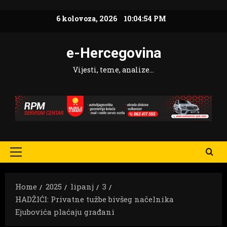
Skip
6 kolovoza, 2026
10:04:56 PM
to
content
e-Hercegovina
Vijesti, teme, analize…
Primary
Menu
Home
2025
lipanj
3
HADŽIĆI: Privatne tužbe bivšeg načelnika
Ejubovića plaćaju građani