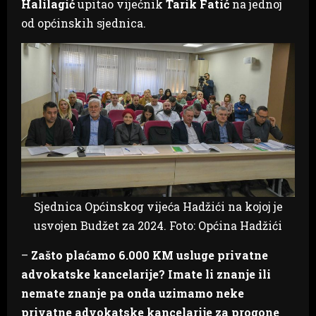
Halilagić
upitao vijećnik
Tarik Fatić
na jednoj
od općinskih sjednica.
Sjednica Općinskog vijeća Hadžići na kojoj je
usvojen Budžet za 2024. Foto: Općina Hadžići
–
Zašto plaćamo 6.000 KM usluge privatne
advokatske kancelarije? Imate li znanje ili
nemate znanje pa onda uzimamo neke
privatne advokatske kancelarije za progone