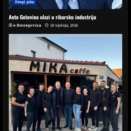
Drugi pišu
o
n
Ante Gotovina ulazi u ribarsku industriju
e-Hercegovina
20 siječnja, 2026