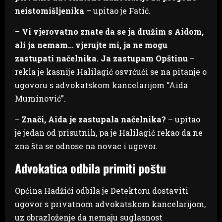
neistomišljenika
– upitao je Fatić.
–
Vi vjerovatno znate da se ja družim s Aidom,
ali ja nemam… vjerujte mi, ja ne mogu
zastupati načelnika. Ja zastupam Opštinu
–
rekla je kasnije Halilagić osvrćući se na pitanje o
ugovoru s advokatskom kancelarijom “Aida
Muminović”.
–
Znači, Aida je zastupala načelnika?
– upitao
je jedan od prisutnih, pa je Halilagić rekao da ne
zna šta se odnose na novac i ugovor.
Advokatica odbila primiti poštu
Općina Hadžići odbila je Detektoru dostaviti
ugovor s privatnom advokatskom kancelarijom,
uz obrazloženje da nemaju suglasnost