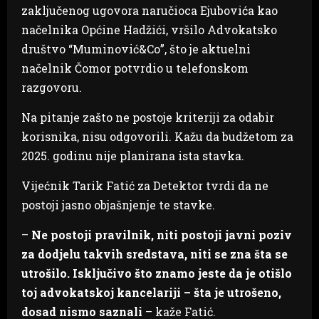
zaključenog ugovora naručioca Ejubovića kao
načelnika Općine Hadžići, vršilo Advokatsko
društvo “Muminović&Co”, što je aktuelni
načelnik Čomor potvrdio u telefonskom
razgovoru.
Na pitanje zašto ne postoje kriteriji za odabir
korisnika, nisu odgovorili. Kažu da budžetom za
2025. godinu nije planirana ista stavka.
Vijećnik Tarik Fatić za Detektor tvrdi da ne
postoji jasno objašnjenje te stavke.
–
Ne postoji pravilnik, niti postoji javni poziv
za dodjelu takvih sredstava, niti se zna šta se
utrošilo. Isključivo što znamo jeste da je otišlo
toj advokatskoj kancelariji – šta je utrošeno,
dosad nismo saznali
– kaže Fatić.