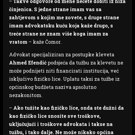
–
Takve odgovore od mene nećete dobiti iz niza
činjenica. S jedne strane imam vas sa
zahtjevom s kojim me zovete, s druge strane
imam advokatsku kuću koja kaže drugo, s
treće strane ne znam više koga imam za
vratom
– kaže Čomor.
Advokat specijaliziran za postupke kleveta
Ahmed Efendić
podsjeća da tužbu za klevetu ne
može podnijeti niti financirati institucija, već
isključivo fizičko lice. Uplatu taksi za tužbe iz
općinskog budžeta naziva apsolutno
nezakonitom.
–
Ako tužite kao fizičko lice, onda ste dužni da
kao fizičko lice snosite sve troškove,
uključujući i troškove advokata i takse na
tužbu, i tako dalje. Ne može nikako općina