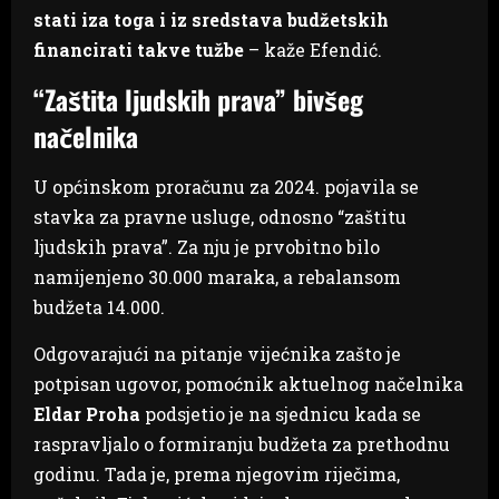
stati iza toga i iz sredstava budžetskih
financirati takve tužbe
– kaže Efendić.
“Zaštita ljudskih prava” bivšeg
načelnika
U općinskom proračunu za 2024. pojavila se
stavka za pravne usluge, odnosno “zaštitu
ljudskih prava”. Za nju je prvobitno bilo
namijenjeno 30.000 maraka, a rebalansom
budžeta 14.000.
Odgovarajući na pitanje vijećnika zašto je
potpisan ugovor, pomoćnik aktuelnog načelnika
Eldar Proha
podsjetio je na sjednicu kada se
raspravljalo o formiranju budžeta za prethodnu
godinu. Tada je, prema njegovim riječima,