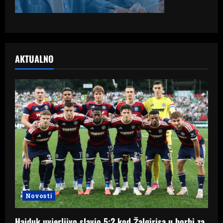
AKTUALNO
Novosti
Hajduk uvjerljivo slavio 5:2 kod Žalgirisa u borbi za