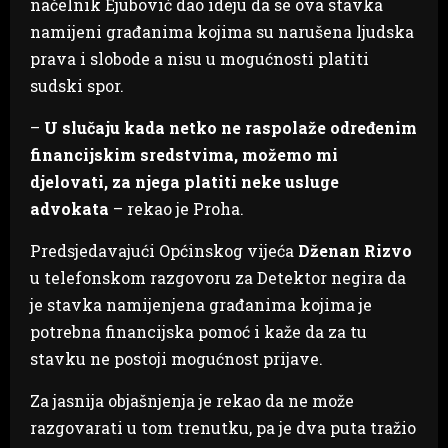
načelnik Ejubović dao ideju da se ova stavka
namijeni građanima kojima su narušena ljudska
prava i slobode a nisu u mogućnosti platiti
sudski spor.
–
U slučaju kada netko ne raspolaže određenim
financijskim sredstvima, možemo mi
djelovati, za njega platiti neke usluge
advokata
– rekao je Proha.
Predsjedavajući Općinskog vijeća
Dženan Rizvo
u telefonskom razgovoru za Detektor negira da
je stavka namijenjena građanima kojima je
potrebna financijska pomoć i kaže da za tu
stavku ne postoji mogućnost prijave.
Za jasnija objašnjenja je rekao da ne može
razgovarati u tom trenutku, pa je dva puta tražio