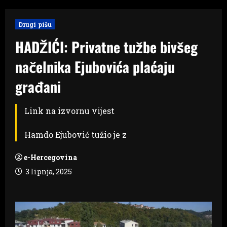
Drugi pišu
HADŽIĆI: Privatne tužbe bivšeg
načelnika Ejubovića plaćaju
građani
Link na izvornu vijest
Hamdo Ejubović tužio je z
e-Hercegovina
3 lipnja, 2025