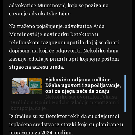
advokatice Muminović, koja se poziva na
čuvanje advokatske tajne.
Na traženo pojašnjenje, advokatica Aida
Muminović je novinarku Detektora u
telefonskom razgovoru uputila da joj se obrati
dopisom, na koji će odgovoriti. Nekoliko dana
kasnije, odbila je primiti upit koji joj je poštom
stigao na adresu ureda.
Ejubović u raljama rodbine:
Džaba ugovori i zapošljavanje,
oni za njega neće da znaju
Nekoliko sagovornika Fokusa
tvrdi da u Općini Hadžići vladaju nepotizam i
korupcija, da je…
Iz Općine su za Detektor rekli da su odvjetnici
isplaćena sredstva iz stavki koje su planirane u
proračunu za 2024. godinu.