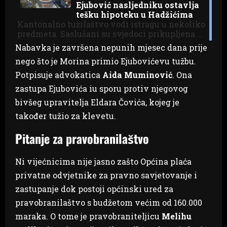
Ejubović nasljedniku ostavlja
tešku hipoteku u Hadžićima
Kantonalno tužilaštvo vodi istragu u nekoliko
predmeta. Saslušani su svjedoci prikupljena …
Nabavka je završena nepunih mjesec dana prije
nego što je Morina primio Ejubovićevu tužbu.
Potpisuje advokatica
Aida Muminović
. Ona
zastupa Ejubovića iu sporu protiv njegovog
bivšeg upravitelja Eldara Čovića, kojeg je
također tužio za klevetu.
Pitanje za pravobranilaštvo
Ni vijećnicima nije jasno zašto Općina plaća
privatne odvjetnike za pravno savjetovanje i
zastupanje dok postoji općinski ured za
pravobranilaštvo s budžetom većim od 160.000
maraka. O tome je pravobraniteljicu
Melihu