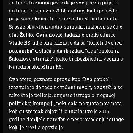
Jedino što znamo jeste da je sve počelo prije 11
godina, te famozne 2014. godine, kada je nešto
prije same konstitutivne sjednice parlamenta
Srpske objavljen audio-snimak, na kojem se čuje
glas
Željke Cvijanović
, tadašnje predsjednice
Vlade RS, gdje ona priznaje da su “kupili dvojicu
poslanika” u slučaju da ih izdaju “dva ‘papka’ iz
Šukalove stranke”
, kako bi obezbijedili većinu u
Narodnoj skupštini RS.
Ova afera, poznata upravo kao “Dva papka”,
izazvala je do tada neviđeni revolt, a završila se
tako što je policija, umjesto istrage o mogućoj
političkoj korupciji, pokucala na vrata novinara
koji su snimak objavili, a tužilaštvo je 2015.
godine donijelo naredbu o nesprovođenju istrage
koju je tražila opozicija.