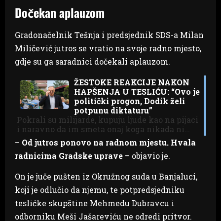
Dočekan aplauzom
Gradonačelnik Tešnja i predsjednik SDS-a Milan
Miličević jutros se vratio na svoje radno mjesto,
gdje su ga saradnici dočekali aplauzom.
ŽESTOKE REAKCIJE NAKON
HAPŠENJA U TESLIĆU: “Ovo je
politički progon, Dodik želi
potpunu diktaturu”
Pokrali su milijarde, kupuju ljude kao na pijaci
i naravno da im smeta onaj koga nikada ni…
–
Od jutros ponovo na radnom mjestu. Hvala
radnicima Gradske uprave
– objavio je.
On je juče pušten iz Okružnog suda u Banjaluci,
koji je odlučio da njemu, te potpredsjedniku
teslićke skupštine Mehmedu Dubravcu i
odborniku Meši Jašareviću ne odredi pritvor.