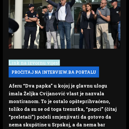
Link na izvornu vijest
Aferu “Dva papka” u kojoj je glavnu ulogu
imala Željka Cvijanović vlast je nazvala
montiranom. To je ostalo opšteprihvaćeno,
toliko da su se od toga trenutka, “papci” (čitaj
“preletači”) počeli smjenjivati da gotovo da
nema skupštine u Srpskoj, a da nema bar