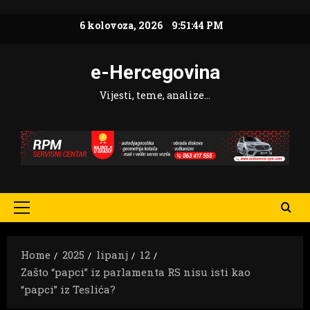
Skip
6 kolovoza, 2026
9:51:45 PM
to
content
e-Hercegovina
Vijesti, teme, analize…
Primary
Menu
Home
2025
lipanj
12
Zašto “papci” iz parlamenta RS nisu isti kao
“papci” iz Teslića?