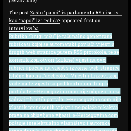
(Nezavisne)
The post
Zašto “papci” iz parlamenta RS nisu isti
kao “papci” iz Teslića?
appeared first on
Interview.ba
.
Rubrika “Drugi pišu” je računalno generirana
rubrika u kojoj se automatski povlači vijesti s
drugih web stranica putem RSS protokola, te se
korisnik koji otvori (klikne) vijest na ovoj
rubrici upućuje na vijest s izvorne web-stranice
(slično kao na Facebooku). Vijesti i linkovi koji
vode na te vijesti su pod kontrolom drugih
portala te e-Hercegovina.com nije odgovorna za
sadržaj tih istih portala. e-Hercegovina.com nije
vlasnik prenesenih vijesti i ne polaže nikakva
prava na objavljene vijesti. e-Hercegovina.com
poštuje intelektualno vlasništvo i autorska
prava drugih, te se obvezuje po prijavi povrede