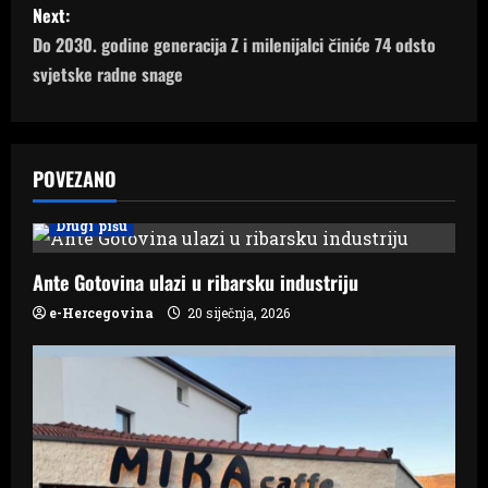
s
Next:
Do 2030. godine generacija Z i milenijalci činiće 74 odsto
t
svjetske radne snage
n
a
POVEZANO
v
Drugi pišu
i
Ante Gotovina ulazi u ribarsku industriju
g
e-Hercegovina
20 siječnja, 2026
a
t
i
o