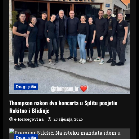
n
Drugi pišu
Thompson nakon dva koncerta u Splitu posjetio
Rakitno i Blidinje
e-Hercegovina
20 siječnja, 2026
Drugi pišu