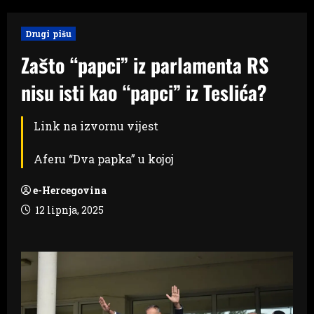
Drugi pišu
Zašto “papci” iz parlamenta RS
nisu isti kao “papci” iz Teslića?
Link na izvornu vijest
Aferu “Dva papka” u kojoj
e-Hercegovina
12 lipnja, 2025