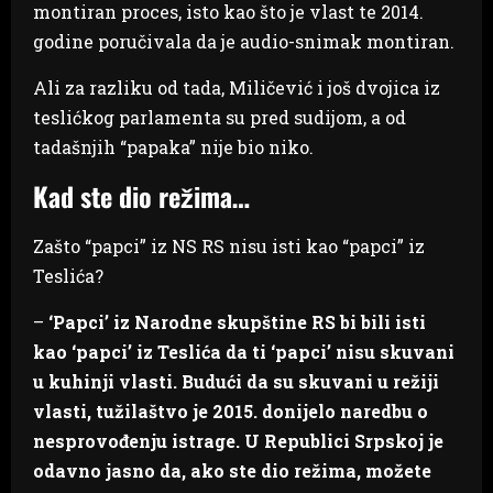
montiran proces, isto kao što je vlast te 2014.
godine poručivala da je audio-snimak montiran.
Ali za razliku od tada, Miličević i još dvojica iz
teslićkog parlamenta su pred sudijom, a od
tadašnjih “papaka” nije bio niko.
Kad ste dio režima…
Zašto “papci” iz NS RS nisu isti kao “papci” iz
Teslića?
–
‘Papci’ iz Narodne skupštine RS bi bili isti
kao ‘papci’ iz Teslića da ti ‘papci’ nisu skuvani
u kuhinji vlasti. Budući da su skuvani u režiji
vlasti, tužilaštvo je 2015. donijelo naredbu o
nesprovođenju istrage. U Republici Srpskoj je
odavno jasno da, ako ste dio režima, možete