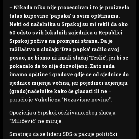
–
Nikada niko nije procesuiran i to je proizvelo
talas kupovine ‘papaka’ u svim opštinama.
Neki od načelnika u Srpskoj su mi rekli da oko
60 odsto svih lokalnih zajednica u Republici
Srpskoj počiva na promjeni strana. Da je
tužilaštvo u slučaju ‘Dva papka’ radilo svoj
posao, ne bismo ni imali slučaj ‘Teslić’, jer bi se
pokazalo da to nije dozvoljeno. Zato sada
imamo opštine i gradove gdje se od sjednice do
sjednice mijenja većina, jer pojedinci ucjenjuju
(grado)načelnike kako će glasati ili ne
–
poručio je Vukelić za “Nezavisne novine”.
Opozicija u Srpskoj, očekivano, zbog slučaja
“Miličević” ne miruje.
Smatraju da se lideru SDS-a pakuje politički