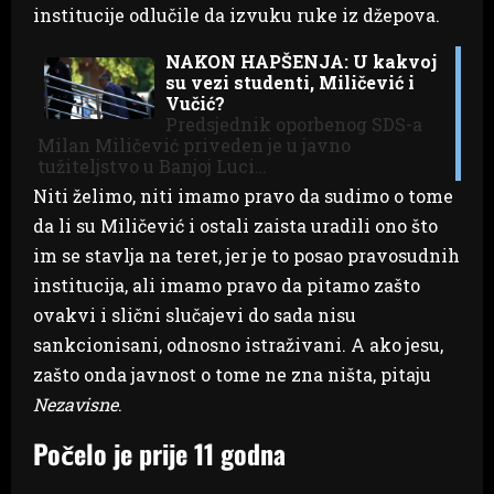
institucije odlučile da izvuku ruke iz džepova.
NAKON HAPŠENJA: U kakvoj
su vezi studenti, Miličević i
Vučić?
Predsjednik oporbenog SDS-a
Milan Miličević priveden je u javno
tužiteljstvo u Banjoj Luci…
Niti želimo, niti imamo pravo da sudimo o tome
da li su Miličević i ostali zaista uradili ono što
im se stavlja na teret, jer je to posao pravosudnih
institucija, ali imamo pravo da pitamo zašto
ovakvi i slični slučajevi do sada nisu
sankcionisani, odnosno istraživani. A ako jesu,
zašto onda javnost o tome ne zna ništa, pitaju
Nezavisne
.
Počelo je prije 11 godna