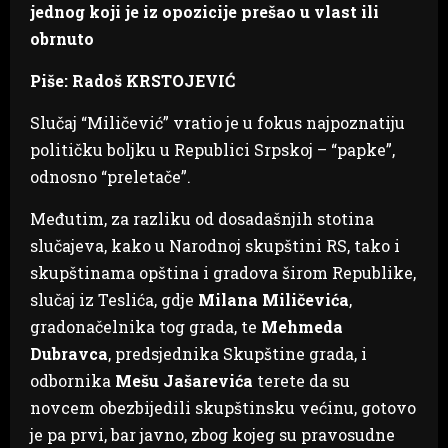
jednog koji je iz opozicije prešao u vlast ili
obrnuto
Piše: Radoš KRSTOJEVIĆ
Slučaj “Miličević”
vratio je u fokus najpoznatiju
političku boljku u Republici Srpskoj – “papke”,
odnosno “preletače”.
Međutim, za razliku od dosadašnjih stotina
slučajeva, kako u Narodnoj skupštini RS, tako i
skupštinama opština i gradova širom Republike,
slučaj iz Teslića, gdje
Milana Miličevića
,
gradonačelnika tog grada, te
Mehmeda
Dubravca
, predsjednika Skupštine grada, i
odbornika
Mešu Jašarevića
terete da su
novcem obezbijedili skupštinsku većinu, gotovo
je pa prvi, bar javno, zbog kojeg su pravosudne