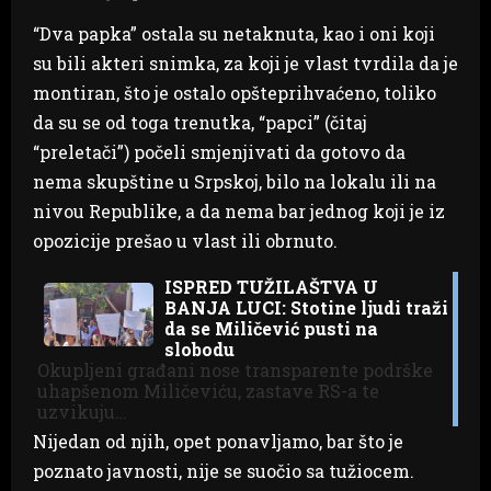
“Dva papka” ostala su netaknuta, kao i oni koji
su bili akteri snimka, za koji je vlast tvrdila da je
montiran, što je ostalo opšteprihvaćeno, toliko
da su se od toga trenutka, “papci” (čitaj
“preletači”) počeli smjenjivati da gotovo da
nema skupštine u Srpskoj, bilo na lokalu ili na
nivou Republike, a da nema bar jednog koji je iz
opozicije prešao u vlast ili obrnuto.
ISPRED TUŽILAŠTVA U
BANJA LUCI: Stotine ljudi traži
da se Miličević pusti na
slobodu
Okupljeni građani nose transparente podrške
uhapšenom Miličeviću, zastave RS-a te
uzvikuju…
Nijedan od njih, opet ponavljamo, bar što je
poznato javnosti, nije se suočio sa tužiocem.