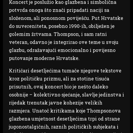
Koncert je poslužio kao glazbena i simbolična
potvrda onoga što znači pripadati naciji sa
složenom, ali ponosnom poviješću. Put Hrvatske
do suvereniteta, posebno 1990-ih, obilježen je
golemim žrtvama. Thompson, i sam ratni
veteran, odavno je integrirao ove teme u svoju
glazbu, odražavajući emocionalno i povijesno
putovanje moderne Hrvatske.
Kritičari desetljećima tumače njegove tekstove
kroz političku prizmu, ali za stotine tisuća
prisutnih, ovaj koncert bio je nešto daleko
osobnije – kolektivno sjećanje, slavlje jedinstva i
rijedak trenutak javne kohezije velikih
razmjera. Unatoč kritikama koje Thompsonova
glazbena umjetnost desetljećima trpi od strane
jugonostalgičnih, raznih političkih subjekata i