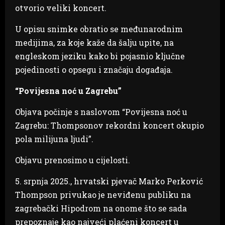
otvorio veliki koncert.
U opisu snimke obratio se međunarodnim
medijima, za koje kaže da šalju upite, na
engleskom jeziku kako bi pojasnio ključne
pojedinosti o opsegu i značaju događaja.
“Povijesna noć u Zagrebu”
Objava počinje s naslovom “Povijesna noć u
Zagrebu: Thompsonov rekordni koncert okupio
pola milijuna ljudi”.
Objavu prenosimo u cijelosti.
5. srpnja 2025., hrvatski pjevač Marko Perković
Thompson privukao je neviđenu publiku na
zagrebački Hipodrom na onome što se sada
prepoznaje kao najveći plaćeni koncert u