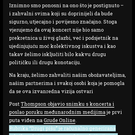
Iznimno smo ponosni na ono što je postignuto –
i zahvalni svima koji su doprinijeli da bude
sigurno, utjecajno i povijesno značajno. Stoga
vjerujemo da ovaj koncert nije bio samo
prekretnica u živoj glazbi, već i podsjetnik na
ujedinjujuću moć kolektivnog iskustva i kao
takav želimo isključiti bilo kakvu drugu
političku ili drugu konotaciju.
Na kraju, želimo zahvaliti našim obožavateljima,
našim partnerima i svakoj osobi koja je pomogla
da se ova izvanredna vizija ostvari
Post
Thompson objavio snimku s koncerta i
poslao poruku međunarodnim medijima
je prvi
puta viđen na
Grude Online
.
Rubrika “Drugi pišu” je računalno generirana