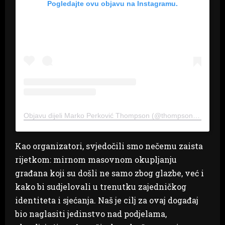
Pogledajte ovu objavu na Instagramu.
Objavu dijeli Marko Perković Thompson (@thompson_hr)
Kao organizatori, svjedočili smo nečemu zaista
rijetkom: mirnom masovnom okupljanju
građana koji su došli ne samo zbog glazbe, već i
kako bi sudjelovali u trenutku zajedničkog
identiteta i sjećanja. Naš je cilj za ovaj događaj
bio naglasiti jedinstvo nad podjelama,