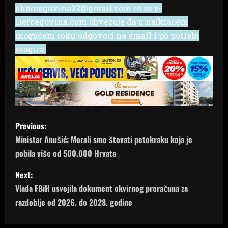
ehercegovina22@gmail.com te se e-
Hercegovina.com obvezuje da u najkraćem
mogućem roku odgovori na email i po potrebi
reagira.
P
Previous:
o
Ministar Anušić: Morali smo štovati petokraku koja je
pobila više od 500.000 Hrvata
s
Next:
t
Vlada FBiH usvojila dokument okvirnog proračuna za
n
razdoblje od 2026. do 2028. godine