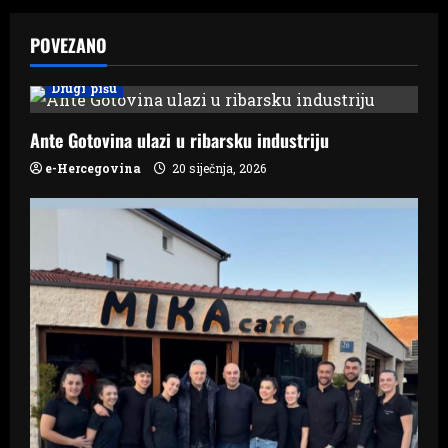
a
v
POVEZANO
i
Drugi pišu
g
Ante Gotovina ulazi u ribarsku industriju
a
e-Hercegovina
20 siječnja, 2026
t
i
o
n