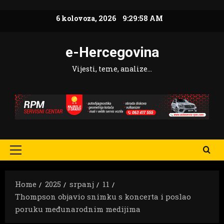
Skip
6 kolovoza, 2026
9:29:59 AM
to
content
e-Hercegovina
Vijesti, teme, analize…
Primary
Menu
Home
2025
srpanj
11
Thompson objavio snimku s koncerta i poslao
poruku međunarodnim medijima