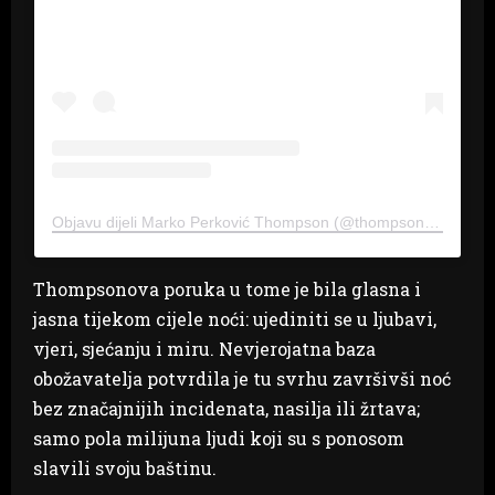
Objavu dijeli Marko Perković Thompson (@thompson_hr)
Thompsonova poruka u tome je bila glasna i
jasna tijekom cijele noći: ujediniti se u ljubavi,
vjeri, sjećanju i miru. Nevjerojatna baza
obožavatelja potvrdila je tu svrhu završivši noć
bez značajnijih incidenata, nasilja ili žrtava;
samo pola milijuna ljudi koji su s ponosom
slavili svoju baštinu.