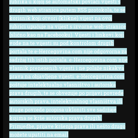
rubrika u kojoj se automatski povlači vijesti s
drugih web stranica putem RSS protokola, te se
korisnik koji otvori (klikne) vijest na ovoj
rubrici upućuje na vijest s izvorne web-stranice
(slično kao na Facebooku). Vijesti i linkovi koji
vode na te vijesti su pod kontrolom drugih
portala te e-Hercegovina.com nije odgovorna za
sadržaj tih istih portala. e-Hercegovina.com nije
vlasnik prenesenih vijesti i ne polaže nikakva
prava na objavljene vijesti. e-Hercegovina.com
poštuje intelektualno vlasništvo i autorska
prava drugih, te se obvezuje po prijavi povrede
autorskih prava, intelektualnog vlasništva ili
druge povrede propisa ukloniti sve sadržaje
kojima se krše autorska prava drugih.
Primjedbe, prijave kršenja prava ili nešto drugo
možete uputiti na email