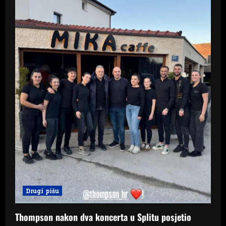
i
o
n
Drugi pišu
Thompson nakon dva koncerta u Splitu posjetio