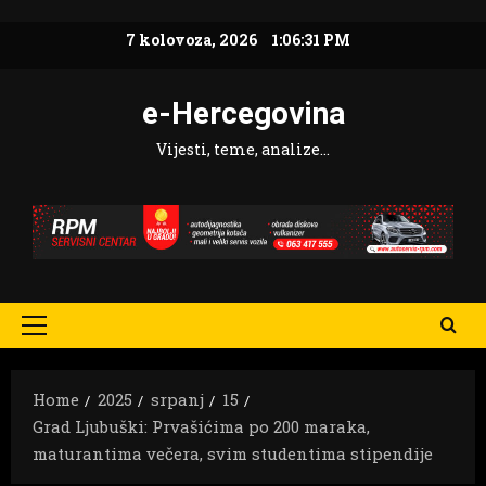
Skip
7 kolovoza, 2026
1:06:32 PM
to
content
e-Hercegovina
Vijesti, teme, analize…
Primary
Menu
Home
2025
srpanj
15
Grad Ljubuški: Prvašićima po 200 maraka,
maturantima večera, svim studentima stipendije