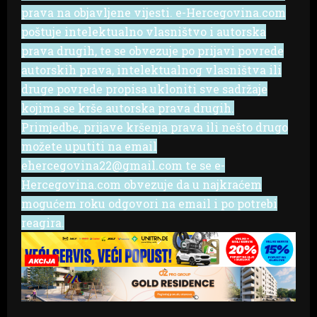
prava na objavljene vijesti. e-Hercegovina.com
poštuje intelektualno vlasništvo i autorska
prava drugih, te se obvezuje po prijavi povrede
autorskih prava, intelektualnog vlasništva ili
druge povrede propisa ukloniti sve sadržaje
kojima se krše autorska prava drugih.
Primjedbe, prijave kršenja prava ili nešto drugo
možete uputiti na email
ehercegovina22@gmail.com te se e-
Hercegovina.com obvezuje da u najkraćem
mogućem roku odgovori na email i po potrebi
reagira.