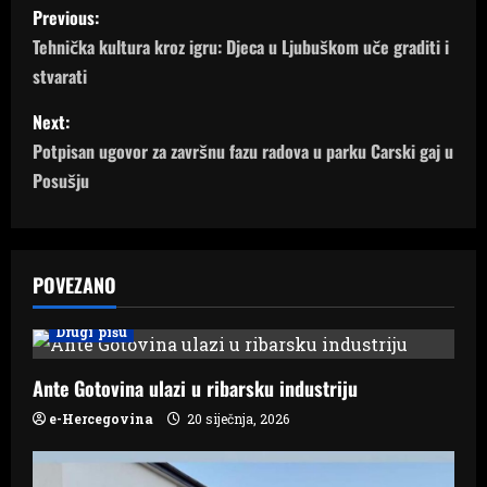
P
Previous:
o
Tehnička kultura kroz igru: Djeca u Ljubuškom uče graditi i
stvarati
s
Next:
t
Potpisan ugovor za završnu fazu radova u parku Carski gaj u
n
Posušju
a
v
POVEZANO
i
Drugi pišu
g
Ante Gotovina ulazi u ribarsku industriju
a
e-Hercegovina
20 siječnja, 2026
t