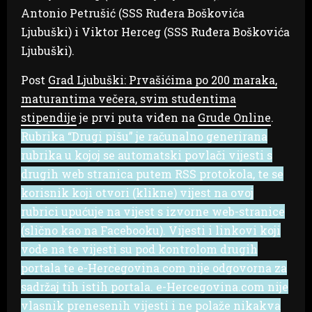
Antonio Petrušić (SSS Ruđera Boškovića
Ljubuški) i Viktor Herceg (SSS Ruđera Boškovića
Ljubuški).
Post
Grad Ljubuški: Prvašićima po 200 maraka,
maturantima večera, svim studentima
stipendije
je prvi puta viđen na
Grude Online
.
Rubrika “Drugi pišu” je računalno generirana
rubrika u kojoj se automatski povlači vijesti s
drugih web stranica putem RSS protokola, te se
korisnik koji otvori (klikne) vijest na ovoj
rubrici upućuje na vijest s izvorne web-stranice
(slično kao na Facebooku). Vijesti i linkovi koji
vode na te vijesti su pod kontrolom drugih
portala te e-Hercegovina.com nije odgovorna za
sadržaj tih istih portala. e-Hercegovina.com nije
vlasnik prenesenih vijesti i ne polaže nikakva