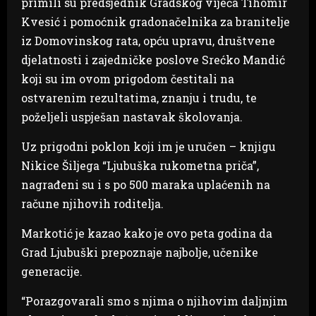
primili su predsjednik Gradskog vijeća Tihomir
Kvesić i pomoćnik gradonačelnika za branitelje
iz Domovinskog rata, opću upravu, društvene
djelatnosti i zajedničke poslove Srećko Mandić
koji su im ovom prigodom čestitali na
ostvarenim rezultatima, znanju i trudu, te
poželjeli uspješan nastavak školovanja.
Uz prigodni poklon koji im je uručen – knjigu
Nikice Šiljega “Ljubuška rukometna priča”,
nagrađeni su i s po 500 maraka uplaćenih na
račune njihovih roditelja.
Markotić je kazao kako je ovo peta godina da
Grad Ljubuški prepoznaje najbolje, učenike
generacije.
“Porazgovarali smo s njima o njihovim daljnjim