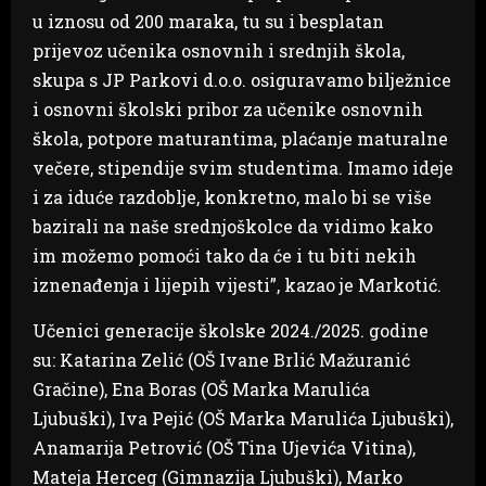
u iznosu od 200 maraka, tu su i besplatan
prijevoz učenika osnovnih i srednjih škola,
skupa s JP Parkovi d.o.o. osiguravamo bilježnice
i osnovni školski pribor za učenike osnovnih
škola, potpore maturantima, plaćanje maturalne
večere, stipendije svim studentima. Imamo ideje
i za iduće razdoblje, konkretno, malo bi se više
bazirali na naše srednjoškolce da vidimo kako
im možemo pomoći tako da će i tu biti nekih
iznenađenja i lijepih vijesti”, kazao je Markotić.
Učenici generacije školske 2024./2025. godine
su: Katarina Zelić (OŠ Ivane Brlić Mažuranić
Gračine), Ena Boras (OŠ Marka Marulića
Ljubuški), Iva Pejić (OŠ Marka Marulića Ljubuški),
Anamarija Petrović (OŠ Tina Ujevića Vitina),
Mateja Herceg (Gimnazija Ljubuški), Marko