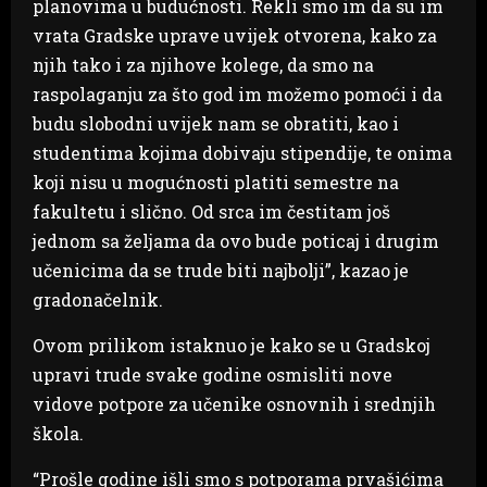
planovima u budućnosti. Rekli smo im da su im
vrata Gradske uprave uvijek otvorena, kako za
njih tako i za njihove kolege, da smo na
raspolaganju za što god im možemo pomoći i da
budu slobodni uvijek nam se obratiti, kao i
studentima kojima dobivaju stipendije, te onima
koji nisu u mogućnosti platiti semestre na
fakultetu i slično. Od srca im čestitam još
jednom sa željama da ovo bude poticaj i drugim
učenicima da se trude biti najbolji”, kazao je
gradonačelnik.
Ovom prilikom istaknuo je kako se u Gradskoj
upravi trude svake godine osmisliti nove
vidove potpore za učenike osnovnih i srednjih
škola.
“Prošle godine išli smo s potporama prvašićima