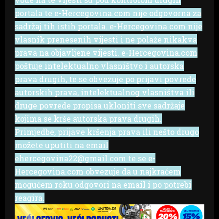
portala te e-Hercegovina.com nije odgovorna za
sadržaj tih istih portala. e-Hercegovina.com nije
vlasnik prenesenih vijesti i ne polaže nikakva
prava na objavljene vijesti. e-Hercegovina.com
poštuje intelektualno vlasništvo i autorska
prava drugih, te se obvezuje po prijavi povrede
autorskih prava, intelektualnog vlasništva ili
druge povrede propisa ukloniti sve sadržaje
kojima se krše autorska prava drugih.
Primjedbe, prijave kršenja prava ili nešto drugo
možete uputiti na email
ehercegovina22@gmail.com te se e-
Hercegovina.com obvezuje da u najkraćem
mogućem roku odgovori na email i po potrebi
reagira.