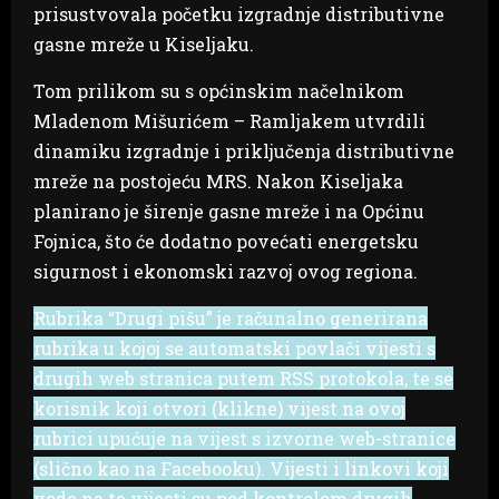
prisustvovala početku izgradnje distributivne
gasne mreže u Kiseljaku.
Tom prilikom su s općinskim načelnikom
Mladenom Mišurićem – Ramljakem utvrdili
dinamiku izgradnje i priključenja distributivne
mreže na postojeću MRS. Nakon Kiseljaka
planirano je širenje gasne mreže i na Općinu
Fojnica, što će dodatno povećati energetsku
sigurnost i ekonomski razvoj ovog regiona.
Rubrika “Drugi pišu” je računalno generirana
rubrika u kojoj se automatski povlači vijesti s
drugih web stranica putem RSS protokola, te se
korisnik koji otvori (klikne) vijest na ovoj
rubrici upućuje na vijest s izvorne web-stranice
(slično kao na Facebooku). Vijesti i linkovi koji
vode na te vijesti su pod kontrolom drugih