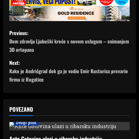
P
Previous:
o
Dom zdravlja Ljubuški kreće s novom uslugom – snimanjem
3D ortopana
s
Next:
t
Kako je Andrićgrad dok ga je vodio Emir Kusturica prevario
n
firmu iz Rogatice
a
v
POVEZANO
i
Drugi pišu
g
Ante Gotovina ulazi u ribarsku industriju