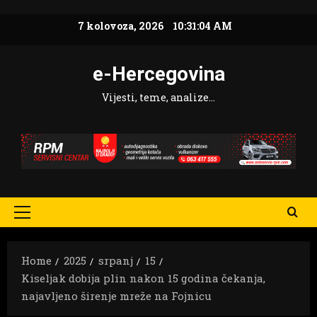
Skip
7 kolovoza, 2026
10:31:05 AM
to
content
e-Hercegovina
Vijesti, teme, analize…
Primary
Menu
Home
2025
srpanj
15
Kiseljak dobija plin nakon 15 godina čekanja,
najavljeno širenje mreže na Fojnicu