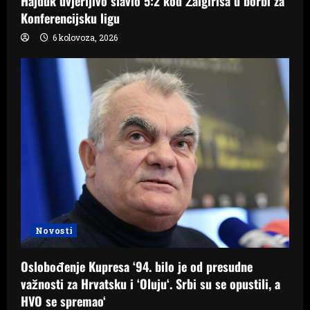
Hajduk uvjerljivo slavio 5:2 kod Žalgirisa u borbi za
Konferencijsku ligu
6 kolovoza, 2026
Novosti
Oslobođenje Kupresa ‘94. bilo je od presudne
važnosti za Hrvatsku i ‘Oluju‘. Srbi su se opustili, a
HVO se spremao‘