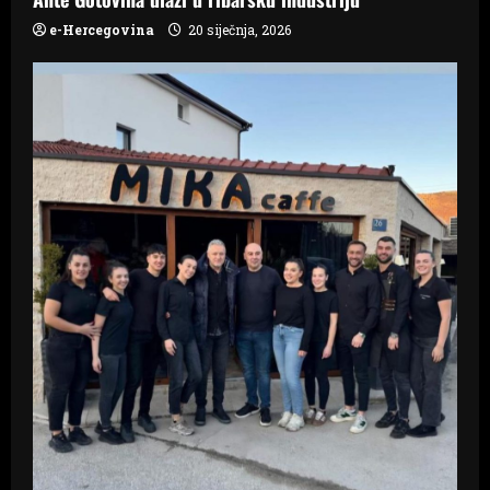
a
e-Hercegovina
20 siječnja, 2026
t
i
o
n