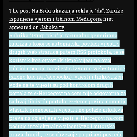
The post
Na Brdu ukazanja rekla je “da”: Zaruke
ispunjene vjerom i tišinom Međugorja
first
appeared on
Jabuka.tv
.
Rubrika “Drugi pišu” je računalno generirana
rubrika u kojoj se automatski povlači vijesti s
drugih web stranica putem RSS protokola, te se
korisnik koji otvori (klikne) vijest na ovoj
rubrici upućuje na vijest s izvorne web-stranice
(slično kao na Facebooku). Vijesti i linkovi koji
vode na te vijesti su pod kontrolom drugih
portala te e-Hercegovina.com nije odgovorna za
sadržaj tih istih portala. e-Hercegovina.com nije
vlasnik prenesenih vijesti i ne polaže nikakva
prava na objavljene vijesti. e-Hercegovina.com
poštuje intelektualno vlasništvo i autorska
prava drugih, te se obvezuje po prijavi povrede