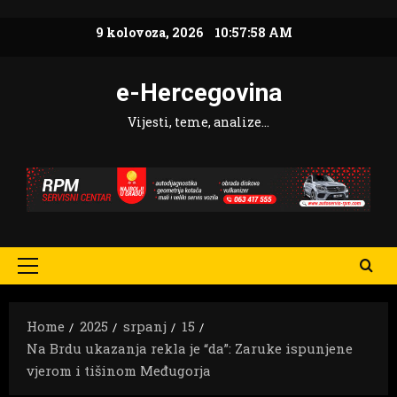
Skip
9 kolovoza, 2026
10:58:00 AM
to
content
e-Hercegovina
Vijesti, teme, analize…
Primary
Menu
Home
2025
srpanj
15
Na Brdu ukazanja rekla je “da”: Zaruke ispunjene
vjerom i tišinom Međugorja