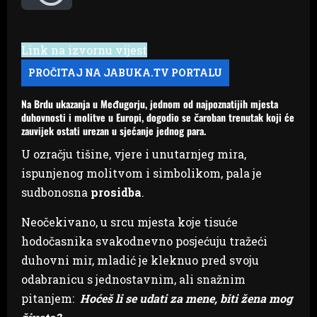
Link na izvornu vijest
Na Brdu ukazanja u Međugorju, jednom od najpoznatijih mjesta
duhovnosti i molitve u Europi, dogodio se čaroban trenutak koji će
zauvijek ostati urezan u sjećanje jednog para.
U ozračju tišine, vjere i unutarnjeg mira,
ispunjenog molitvom i simbolikom, pala je
sudbonosna
prosidba
.
Neočekivano, u srcu mjesta koje tisuće
hodočasnika svakodnevno posjećuju tražeći
duhovni mir, mladić je kleknuo pred svoju
odabranicu s jednostavnim, ali snažnim
pitanjem:
Hoćeš li se udati za mene, biti žena mog