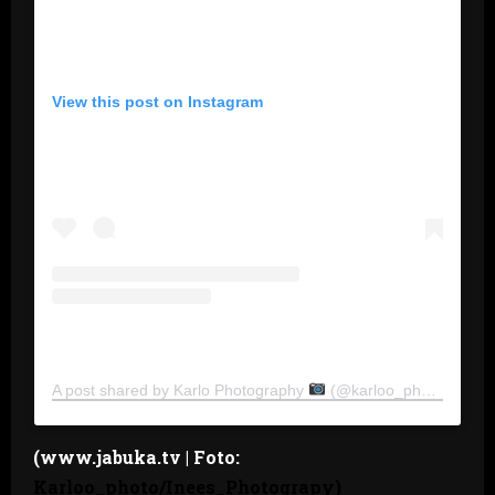
View this post on Instagram
A post shared by Karlo Photography
(@karloo_photo)
(www.jabuka.tv | Foto:
Karloo_photo
/
Inees_Photograpy
)