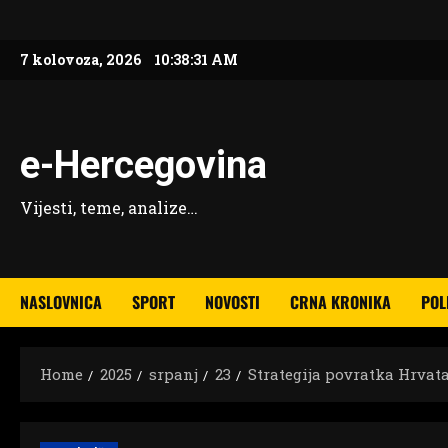
Skip
to
7 kolovoza, 2026
10:38:33 AM
content
e-Hercegovina
Vijesti, teme, analize…
NASLOVNICA
SPORT
NOVOSTI
CRNA KRONIKA
POL
Home
2025
srpanj
23
Strategija povratka Hrvat