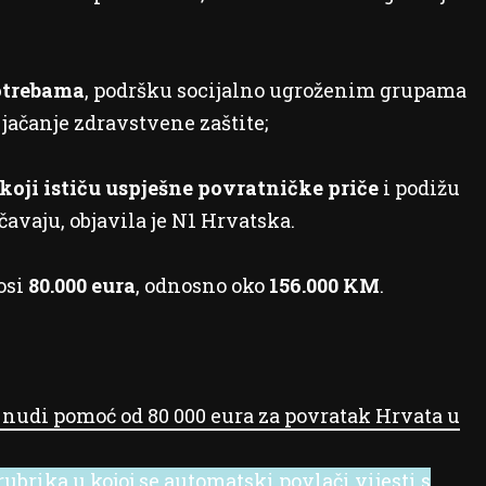
otrebama
, podršku socijalno ugroženim grupama
 jačanje zdravstvene zaštite;
koji ističu uspješne povratničke priče
i podižu
čavaju, objavila je N1 Hrvatska.
osi
80.000 eura
, odnosno oko
156.000 KM
.
 nudi pomoć od 80 000 eura za povratak Hrvata u
ubrika u kojoj se automatski povlači vijesti s