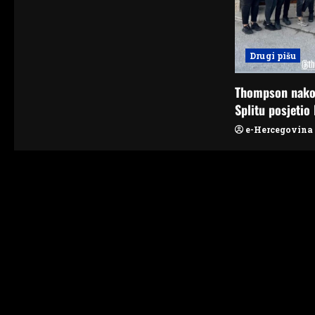
a
t
Drugi pišu
i
o
Thompson nako
Splitu posjetio 
n
e-Hercegovina