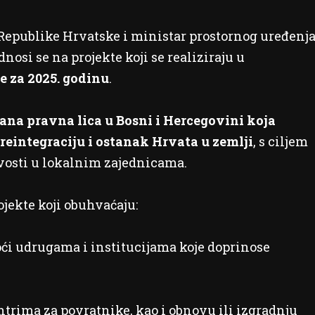
Republike Hrvatske i ministar prostornog uređenja
odnosi se na projekte koji se realiziraju u
 za 2025. godinu
.
rana pravna lica u Bosni i Hercegovini koja
eintegraciju i ostanak Hrvata u zemlji
, s ciljem
ivosti u lokalnim zajednicama.
ojekte koji obuhvaćaju:
i udrugama i institucijama koje doprinose
ntrima za povratnike, kao i obnovu ili izgradnju