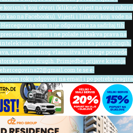
korisnik koji otvori (klikne) vijest na ovoj rubric
no kao na Facebooku). Vijesti i linkovi koji vode na
 e-Hercegovina.com nije odgovorna za sadržaj tih
 prenesenih vijesti i ne polaže nikakva prava na
 intelektualno vlasništvo i autorska prava drugih,
rava, intelektualnog vlasništva ili druge povrede
utorska prava drugih. Primjedbe, prijave kršenja
l ehercegovina22@gmail.com te se e-
ućem roku odgovori na email i po potrebi reagira