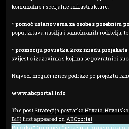
komunalne i socijalne infrastrukture;
*
pomoć ustanovama za osobe s posebnim p
poput žrtava nasilja i samohranih roditelja, te
*
promociju povratka kroz izradu projekata 
svijest o izazovima s kojima se povratnici suo
Najveći mogući iznos podrške po projektu izn
www.abcportal.info
The post
Strategija povratka Hrvata: Hrvatska
BiH
first appeared on
ABCportal
.
Rubrika “Drugi pišu” je računalno generirana r