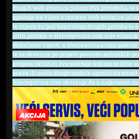
drugih web stranica putem RSS protokola, te se 
upućuje na vijest s izvorne web-stranice (slič
te vijesti su pod kontrolom drugih portala te
istih portala. e-Hercegovina.com nije vlasnik
objavljene vijesti. e-Hercegovina.com poštuje
te se obvezuje po prijavi povrede autorskih p
propisa ukloniti sve sadržaje kojima se krše a
prava ili nešto drugo možete uputiti na emai
Hercegovina.com obvezuje da u najkraćem mog