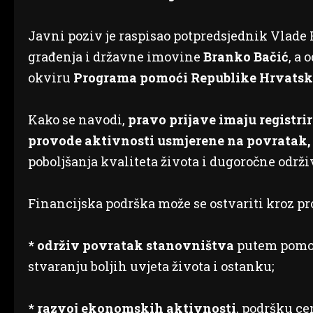
Javni poziv je raspisao potpredsjednik Vlade 
građenja i državne imovine
Branko Bačić
, a 
okviru
Programa pomoći Republike Hrvatske
Kako se navodi,
pravo prijave imaju registri
provode aktivnosti usmjerene na povratak, r
poboljšanja kvaliteta života i dugoročne održ
Financijska podrška može se ostvariti kroz pr
*
održiv povratak stanovništva
putem pomoć
stvaranju boljih uvjeta života i ostanku;
*
razvoj ekonomskih aktivnosti
, podršku ce