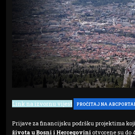
Link na izvornu vijest
Prijave za financijsku podršku projektima koj
života u Bosni i Hercegovini
otvorene su do 4