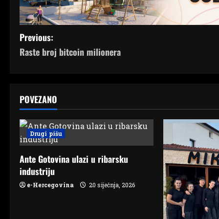
P
Previous:
Raste broj bitcoin milionera
o
s
t
POVEZANO
n
Drugi pišu
a
v
Ante Gotovina ulazi u ribarsku
industriju
i
e-Hercegovina
20 siječnja, 2026
g