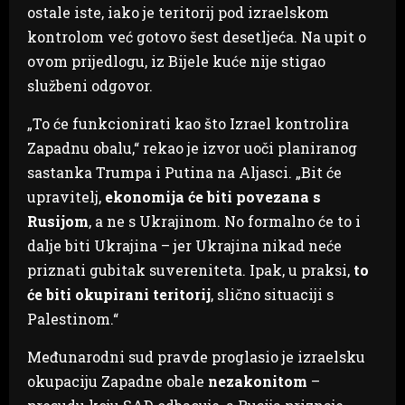
ostale iste, iako je teritorij pod izraelskom
kontrolom već gotovo šest desetljeća. Na upit o
ovom prijedlogu, iz Bijele kuće nije stigao
službeni odgovor.
„To će funkcionirati kao što Izrael kontrolira
Zapadnu obalu,“ rekao je izvor uoči planiranog
sastanka Trumpa i Putina na Aljasci. „Bit će
upravitelj,
ekonomija će biti povezana s
Rusijom
, a ne s Ukrajinom. No formalno će to i
dalje biti Ukrajina – jer Ukrajina nikad neće
priznati gubitak suvereniteta. Ipak, u praksi,
to
će biti okupirani teritorij
, slično situaciji s
Palestinom.“
Međunarodni sud pravde proglasio je izraelsku
okupaciju Zapadne obale
nezakonitom
–