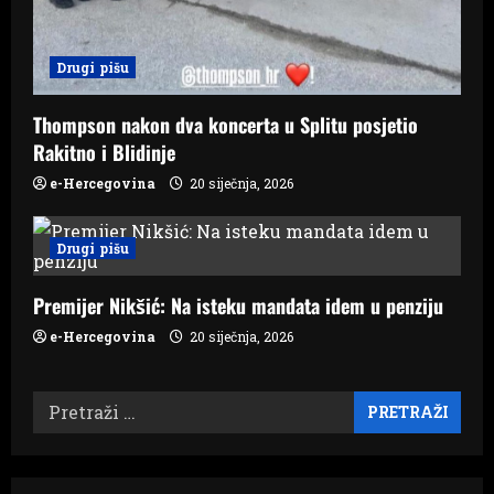
Drugi pišu
Thompson nakon dva koncerta u Splitu posjetio
Rakitno i Blidinje
e-Hercegovina
20 siječnja, 2026
Drugi pišu
Premijer Nikšić: Na isteku mandata idem u penziju
e-Hercegovina
20 siječnja, 2026
Pretraži: