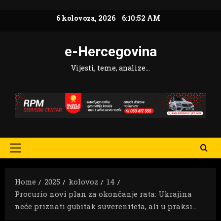
Skip
6 kolovoza, 2026
6:10:53 AM
to
content
e-Hercegovina
Vijesti, teme, analize…
Primary
Menu
Home
2025
kolovoz
14
Procurio novi plan za okončanje rata: Ukrajina
neće priznati gubitak suvereniteta, ali u praksi…