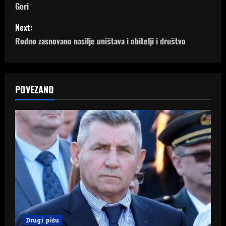
Gori
s
Next:
t
Rodno zasnovano nasilje uništava i obitelji i društvo
n
a
POVEZANO
v
i
g
a
t
i
Drugi pišu