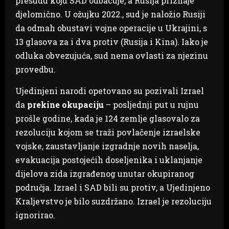
presudu koju SAD odbacuje, a Rusija priznaje
djelomično. U ožujku 2022., sud je naložio Rusiji
da odmah obustavi vojne operacije u Ukrajini, s
13 glasova za i dva protiv (Rusija i Kina). Iako je
odluka obvezujuća, sud nema ovlasti za njezinu
provedbu.
Ujedinjeni narodi opetovano su pozivali Izrael
da
prekine okupaciju
– posljednji put u rujnu
prošle godine, kada je 124 zemlje glasovalo za
rezoluciju kojom se traži povlačenje izraelske
vojske, zaustavljanje izgradnje novih naselja,
evakuacija postojećih doseljenika i uklanjanje
dijelova zida izgrađenog unutar okupiranog
područja. Izrael i SAD bili su protiv, a Ujedinjeno
Kraljevstvo je bilo suzdržano. Izrael je rezoluciju
ignorirao.