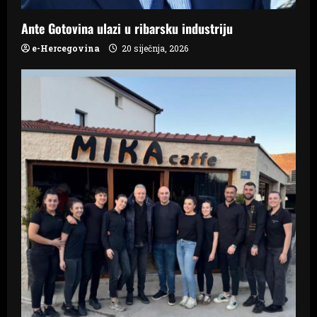
o
n
Ante Gotovina ulazi u ribarsku industriju
e-Hercegovina
20 siječnja, 2026