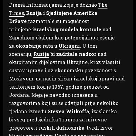
Prema informacijama koje je doznao
The
Times
,
Rusija i Sjedinjene Američke
Države
razmatrale su mogućnost
primjene
izraelskog modela kontrole
nad
Zapadnom obalom kao potencijalno rješenje
za
okončanje rata u
Ukrajini
. U tom
scenariju,
Rusija
bi zadržala nadzor
nad
okupiranim dijelovima Ukrajine, kroz vlastiti
sustav uprave i uz ekonomsku povezanost s
Moskvom, na način sličan izraelskoj upravi nad
teritorijem koji je 1967. godine preuzet od
Jordana. Ideja je navodno iznesena u
razgovorima koji su se odvijali prije nekoliko
tjedana između
Stevea Witkoffa
, izaslanika
bivšeg predsjednika Trumpa za mirovne
pregovore, i ruskih dužnosnika, tvrdi izvor
blizak američkom Vijeću za nacionalnu