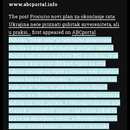
www.abcportal.info
The post
Procurio novi plan za okončanje rata:
Ukrajina neće priznati gubitak suvereniteta, ali
u praksi…
first appeared on
ABCportal
.
Rubrika “Drugi pišu” je računalno generirana
rubrika u kojoj se automatski povlači vijesti s
drugih web stranica putem RSS protokola, te se
korisnik koji otvori (klikne) vijest na ovoj
rubrici upućuje na vijest s izvorne web-stranice
(slično kao na Facebooku). Vijesti i linkovi koji
vode na te vijesti su pod kontrolom drugih
portala te e-Hercegovina.com nije odgovorna za
sadržaj tih istih portala. e-Hercegovina.com nije
vlasnik prenesenih vijesti i ne polaže nikakva
prava na objavljene vijesti. e-Hercegovina.com
poštuje intelektualno vlasništvo i autorska