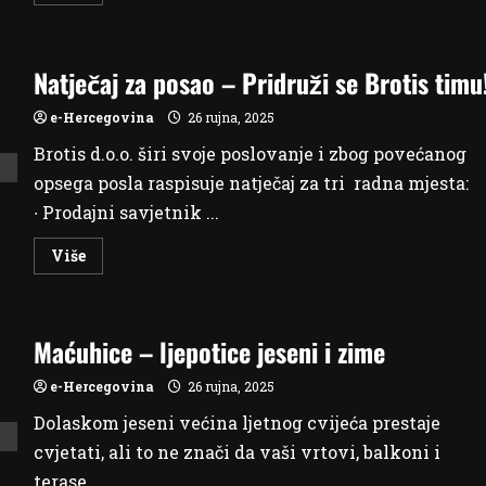
more
about
Javni
poziv:
Livno
Natječaj za posao – Pridruži se Brotis timu
traži
pružatelja
usluge
e-Hercegovina
26 rujna, 2025
za
brigu
Brotis d.o.o. širi svoje poslovanje i zbog povećanog
o
divljim
opsega posla raspisuje natječaj za tri radna mjesta:
konjima
∙ Prodajni savjetnik ...
Read
Više
more
about
Natječaj
za
posao
Maćuhice – ljepotice jeseni i zime
–
Pridruži
se
e-Hercegovina
26 rujna, 2025
Brotis
timu!
Dolaskom jeseni većina ljetnog cvijeća prestaje
cvjetati, ali to ne znači da vaši vrtovi, balkoni i
terase...