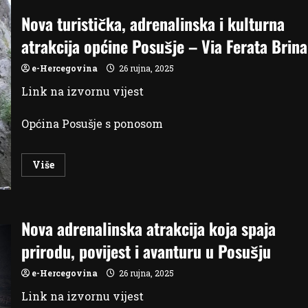
DRŽAVNI
RAČUN:
Nova turistička, adrenalinska i kulturna
Helez,
Košarac,
atrakcija općine Posušje – Via Ferata Brina
Tegeltija
i
Vidović
e-Hercegovina
26 rujna, 2025
–
ručkovi
bez
Link na izvornu vijest
pokrića,
računi
bez
Općina Posušje s ponosom
stida
Read
Više
more
about
Nova
turistička,
adrenalinska
i
Nova adrenalinska atrakcija koja spaja
kulturna
atrakcija
prirodu, povijest i avanturu u Posušju
općine
Posušje
–
e-Hercegovina
26 rujna, 2025
Via
Ferata
Link na izvornu vijest
Brina!