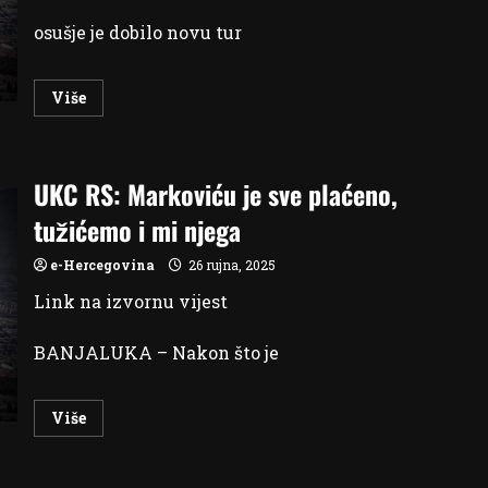
osušje je dobilo novu tur
Read
Više
more
about
Nova
adrenalinska
atrakcija
UKC RS: Markoviću je sve plaćeno,
koja
spaja
prirodu,
tužićemo i mi njega
povijest
i
avanturu
e-Hercegovina
26 rujna, 2025
u
Posušju
Link na izvornu vijest
BANJALUKA – Nakon što je
Read
Više
more
about
UKC
RS: