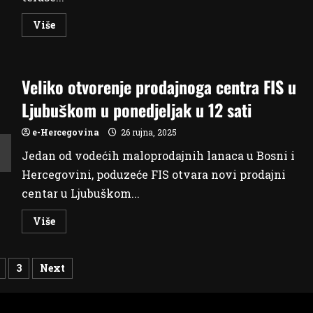
Read
Više
more
about
Maćuhice
–
ljepotice
Veliko otvorenje prodajnoga centra FIS u
jeseni
i
zime
Ljubuškom u ponedjeljak u 12 sati
e-Hercegovina
26 rujna, 2025
Jedan od vodećih maloprodajnih lanaca u Bosni i
Hercegovini, poduzeće FIS otvara novi prodajni
centar u Ljubuškom...
Read
Više
more
about
Veliko
otvorenje
evi
3
Next
prodajnoga
centra
FIS
nica
u
Ljubuškom