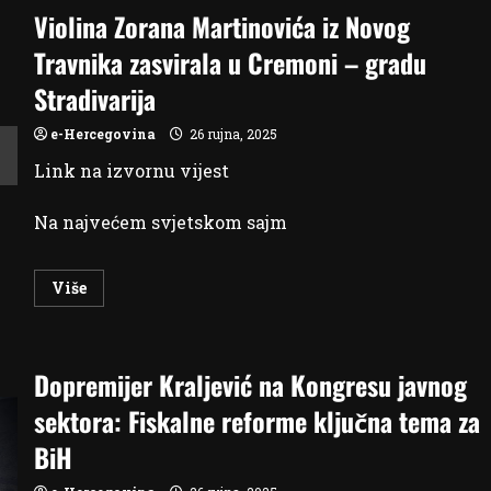
Markoviću
Violina Zorana Martinovića iz Novog
je
sve
plaćeno,
Travnika zasvirala u Cremoni – gradu
tužićemo
i
Stradivarija
mi
njega
e-Hercegovina
26 rujna, 2025
Link na izvornu vijest
Na najvećem svjetskom sajm
Read
Više
more
about
Violina
Zorana
Martinovića
Dopremijer Kraljević na Kongresu javnog
iz
Novog
Travnika
sektora: Fiskalne reforme ključna tema za
zasvirala
u
BiH
Cremoni
–
gradu