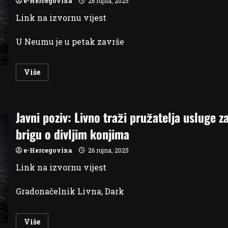
e-Hercegovina
26 rujna, 2025
Stradivarija
Link na izvornu vijest
U Neumu je u petak završe
Read
Više
more
about
Dopremijer
Kraljević
na
Javni poziv: Livno traži pružatelja usluge z
Kongresu
javnog
sektora:
brigu o divljim konjima
Fiskalne
reforme
ključna
e-Hercegovina
26 rujna, 2025
tema
za
Link na izvornu vijest
BiH
Gradonačelnik Livna, Dark
Read
Više