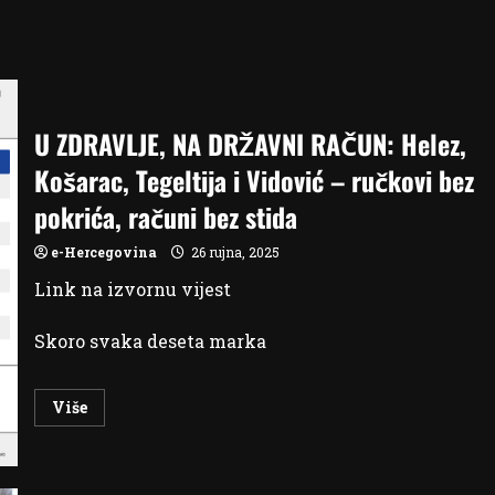
U ZDRAVLJE, NA DRŽAVNI RAČUN: Helez,
Košarac, Tegeltija i Vidović – ručkovi bez
pokrića, računi bez stida
e-Hercegovina
26 rujna, 2025
Link na izvornu vijest
Skoro svaka deseta marka
Read
Više
more
about
U
ZDRAVLJE,
NA