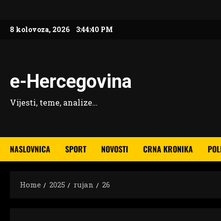
Skip
to
8 kolovoza, 2026
3:44:41 PM
content
e-Hercegovina
Vijesti, teme, analize…
NASLOVNICA
SPORT
NOVOSTI
CRNA KRONIKA
POL
Home
2025
rujan
26