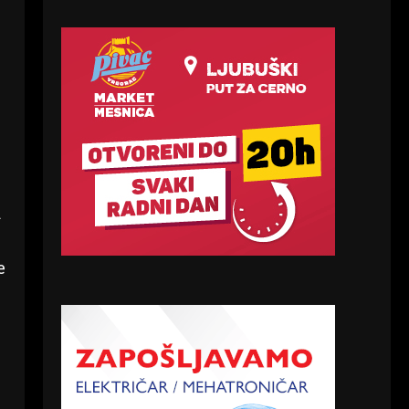
d
e
i