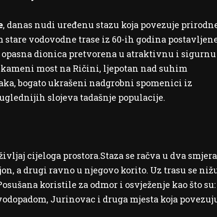
e
, danas nudi uređenu stazu koja povezuje prirodn
m stare vodovodne trase iz 60-ih godina postavljen
da opasna dionica pretvorena u atraktivnu i sigurnu
i kameni most na Ričini, ljepotan nad suhim
ćaka, bogato ukrašeni nadgrobni spomenici iz
 uglednijih slojeva tadašnje populacije.
ljaj cijeloga prostora.Staza se račva u dva smjera
on, a drugi ravno u njegovo korito. Uz trasu se niž
 Posušana koristile za odmor i osvježenje kao što su:
 vodopadom, Jurinovac i druga mjesta koja povezuj