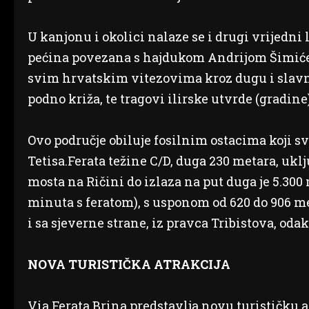
U kanjonu i okolici nalaze se i drugi vrijedni 
pećina povezana s hajdukom Andrijom Šimićem,
svim hrvatskim vitezovima kroz dugu i slavnu
podno križa, te tragovi ilirske utvrde (gradine)
Ovo područje obiluje fosilnim ostacima koji s
Tetisa.Ferata težine C/D, duga 230 metara, uklju
mosta na Ričini do izlaza na put duga je 5.300 
minuta s feratom), s usponom od 620 do 906 m
i sa sjeverne strane, iz pravca Tribistova, od
NOVA TURISTIČKA ATRAKCIJA
Via Ferata Brina predstavlja novu turističku at