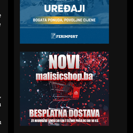
e
e
,
u
u