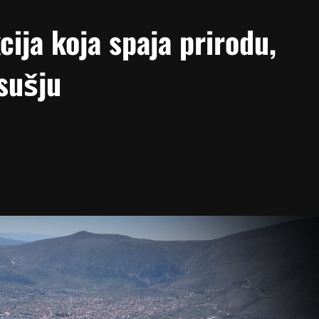
ija koja spaja prirodu,
osušju