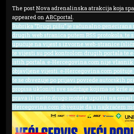
The post
Nova adrenalinska atrakcija koja spaj
appeared on
ABCportal
.
Rubrika “Drugi pišu” je računalno generirana r
drugih web stranica putem RSS protokola, te se 
upućuje na vijest s izvorne web-stranice (slič
te vijesti su pod kontrolom drugih portala te
istih portala. e-Hercegovina.com nije vlasnik
objavljene vijesti. e-Hercegovina.com poštuje
te se obvezuje po prijavi povrede autorskih p
propisa ukloniti sve sadržaje kojima se krše a
prava ili nešto drugo možete uputiti na emai
Hercegovina.com obvezuje da u najkraćem mog