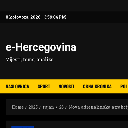
Skip
to
8 kolovoza, 2026
3:59:05 PM
content
e-Hercegovina
Vijesti, teme, analize…
NASLOVNICA
SPORT
NOVOSTI
CRNA KRONIKA
POL
Home
2025
rujan
26
Nova adrenalinska atrakcija