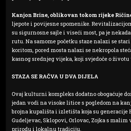
Kanjon Brine, oblikovan tokom rijeke Ričin
ljepote i povijesne spomenike. Revitalizacijo
su sigurnosne sajle i viseći most, pa je neka
rutu. Na samome početku staze nalazi se star
koritom, pored mosta nalazi se nekropola ste
kasnog srednjeg vijeka, koji svjedoče o životu
STAZA SE RAČVA U DVA DIJELA
Ovaj kulturni kompleks dodatno obogaćuje doživ
jedan vodi na visoke litice s pogledom na kanj
brojna kupališta i izletišta koja su generacije
Gudeljevac, Sklopovi, Orlovac, Zojka s malim
prirodu i lokalnu tradiciju.