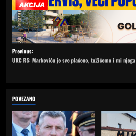
P
Previous:
UKC RS: Markoviću je sve plaćeno, tužićemo i mi njega
o
s
t
POVEZANO
n
a
v