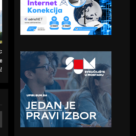
:
e
!