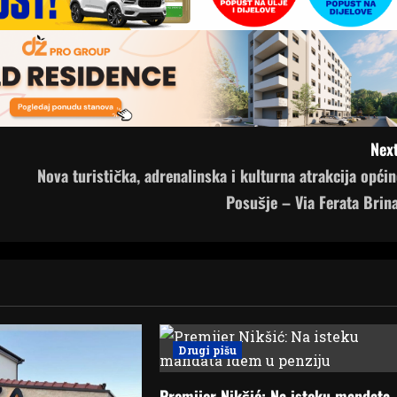
Next
Nova turistička, adrenalinska i kulturna atrakcija općin
Posušje – Via Ferata Brina
Drugi pišu
Premijer Nikšić: Na isteku mandata