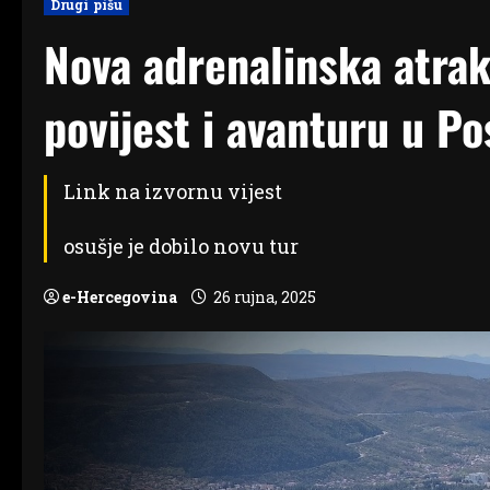
Drugi pišu
Nova adrenalinska atrakc
povijest i avanturu u P
Link na izvornu vijest
osušje je dobilo novu tur
e-Hercegovina
26 rujna, 2025