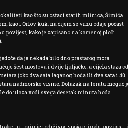
lokaliteti kao što su ostaci starih mlinica, Šimića
 kao i Orlov kuk, na čijem se vrhu odaje počast
 povijest, kako je zapisano na kamenoj ploči
.
vjedoče da je nekada bilo dno prastarog mora
čuje šest mostova i dvije ljuljačke, a cijela staza o
metara (oko dva sata laganog hoda ili dva sata i 40
etara nadmorske visine. Dolazak na feratu moguć j
akle do ulaza vodi svega desetak minuta hoda.
rakciju i primjer održivog spoja prirode, povijesti 