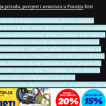
a prirodu, povijest i avanturu u Posušju
first
ubrika u kojoj se automatski povlači vijesti s
korisnik koji otvori (klikne) vijest na ovoj rubric
no kao na Facebooku). Vijesti i linkovi koji vode na
 e-Hercegovina.com nije odgovorna za sadržaj tih
 prenesenih vijesti i ne polaže nikakva prava na
 intelektualno vlasništvo i autorska prava drugih,
rava, intelektualnog vlasništva ili druge povrede
utorska prava drugih. Primjedbe, prijave kršenja
l ehercegovina22@gmail.com te se e-
ućem roku odgovori na email i po potrebi reagira