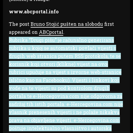
www.abcportal.info
The post
Bruno Stojić pušten na slobodu
first
appeared on
ABCportal
.
Rubrika “Drugi pišu” je računalno generirana
rubrika u kojoj se automatski povlači vijesti s
drugih web stranica putem RSS protokola, te se
korisnik koji otvori (klikne) vijest na ovoj
rubrici upućuje na vijest s izvorne web-stranice
(slično kao na Facebooku). Vijesti i linkovi koji
vode na te vijesti su pod kontrolom drugih
portala te e-Hercegovina.com nije odgovorna za
sadržaj tih istih portala. e-Hercegovina.com nije
vlasnik prenesenih vijesti i ne polaže nikakva
prava na objavljene vijesti. e-Hercegovina.com
poštuje intelektualno vlasništvo i autorska