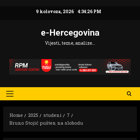
Skip
9 kolovoza, 2026
4:34:27 PM
to
content
e-Hercegovina
Vijesti, teme, analize…
Primary
Menu
Home
2025
studeni
7
Bruno Stojić pušten na slobodu