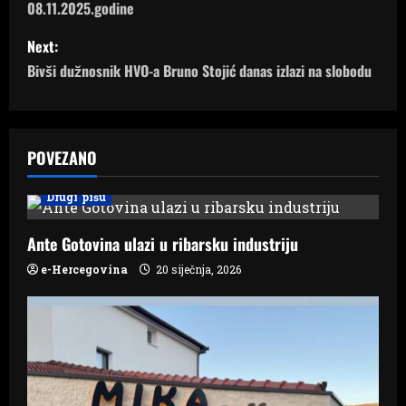
08.11.2025.godine
s
Next:
t
Bivši dužnosnik HVO-a Bruno Stojić danas izlazi na slobodu
n
a
POVEZANO
v
Drugi pišu
i
Ante Gotovina ulazi u ribarsku industriju
g
e-Hercegovina
20 siječnja, 2026
a
t
i