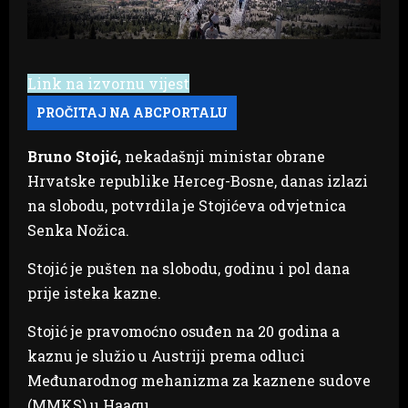
Link na izvornu vijest
Bruno Stojić,
nekadašnji ministar obrane
Hrvatske republike Herceg-Bosne, danas izlazi
na slobodu, potvrdila je Stojićeva odvjetnica
Senka Nožica.
Stojić je pušten na slobodu, godinu i pol dana
prije isteka kazne.
Stojić je pravomoćno osuđen na 20 godina a
kaznu je služio u Austriji prema odluci
Međunarodnog mehanizma za kaznene sudove
(MMKS) u Haagu.