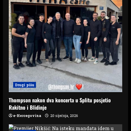
o
n
Drugi pišu
Thompson nakon dva koncerta u Splitu posjetio
Rakitno i Blidinje
e-Hercegovina
20 siječnja, 2026