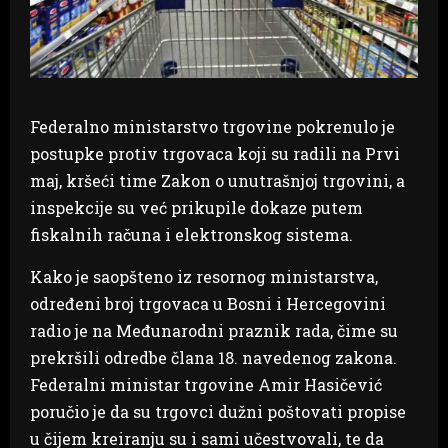
Federalno ministarstvo trgovine pokrenulo je
postupke protiv trgovaca koji su radili na Prvi
maj, kršeći time Zakon o unutrašnjoj trgovini, a
inspekcije su već prikupile dokaze putem
fiskalnih računa i elektronskog sistema.
Kako je saopšteno iz resornog ministarstva,
određeni broj trgovaca u Bosni i Hercegovini
radio je na Međunarodni praznik rada, čime su
prekršili odredbe člana 18. navedenog zakona.
Federalni ministar trgovine Amir Hasičević
poručio je da su trgovci dužni poštovati propise
u čijem kreiranju su i sami učestvovali, te da