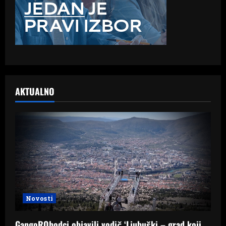
AKTUALNO
Novosti
GangoROhodci objavili vodič ‘Ljubuški – grad koji