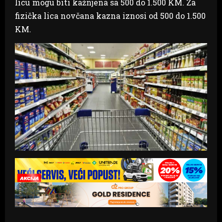
licu mogu biti kažnjena sa 500 do 1.500 KM. Za
fizička lica novčana kazna iznosi od 500 do 1.500
KM.
P