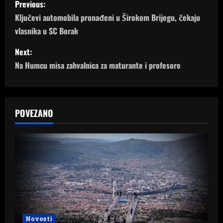
Previous:
o
Ključevi automobila pronađeni u Širokom Brijegu, čekaju
vlasnika u SC Borak
s
Next:
t
Na Humcu misa zahvalnica za maturante i profesore
n
a
POVEZANO
v
i
g
a
t
Novosti