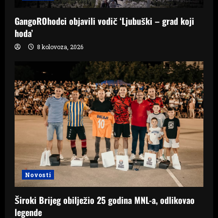
i
GangoROhodci objavili vodič ‘Ljubuški – grad koji
o
hoda’
n
8 kolovoza, 2026
Novosti
Široki Brijeg obilježio 25 godina MNL-a, odlikovao
legende