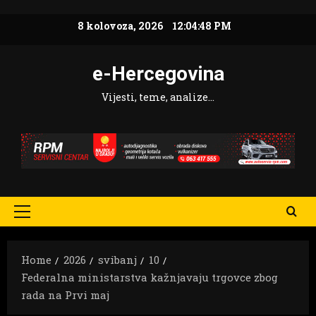
Skip
8 kolovoza, 2026
12:04:49 PM
to
content
e-Hercegovina
Vijesti, teme, analize…
Primary
Menu
Home
2026
svibanj
10
Federalna ministarstva kažnjavaju trgovce zbog
rada na Prvi maj