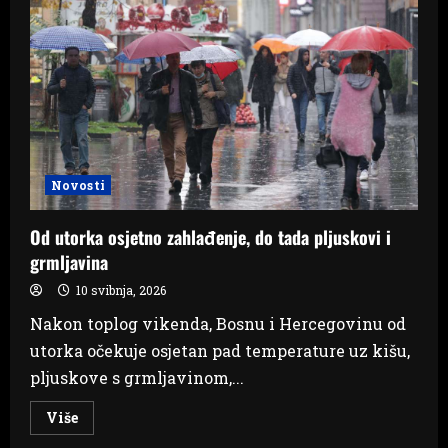
policije
pa
pucao
u
sebe
Novosti
Od utorka osjetno zahlađenje, do tada pljuskovi i
grmljavina
10 svibnja, 2026
Nakon toplog vikenda, Bosnu i Hercegovinu od
utorka očekuje osjetan pad temperature uz kišu,
pljuskove s grmljavinom,...
Read
Više
more
about