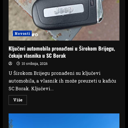
Novosti
Ključevi automobila pronađeni u Širokom Brijegu,
čekaju vlasnika u SC Borak
10 svibnja, 2026
U Širokom Brijegu pronađeni su ključevi
automobila, a vlasnik ih može preuzeti u kafiću
SC Borak. Ključevi...
Read
Više
more
about
Ključevi
automobila
pronađeni
u
Širokom