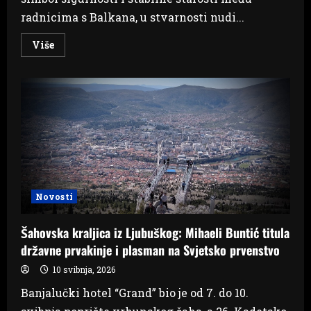
radnicima s Balkana, u stvarnosti nudi...
Read
Više
more
about
5
godina
rada
u
Njemačkoj:
Stvarna
visina
njemačke
mirovine
Novosti
Šahovska kraljica iz Ljubuškog: Mihaeli Buntić titula
državne prvakinje i plasman na Svjetsko prvenstvo
10 svibnja, 2026
Banjalučki hotel “Grand” bio je od 7. do 10.