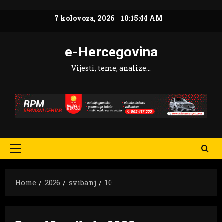
Skip
7 kolovoza, 2026
10:15:46 AM
to
content
e-Hercegovina
Vijesti, teme, analize…
Primary
Menu
Home
2026
svibanj
10