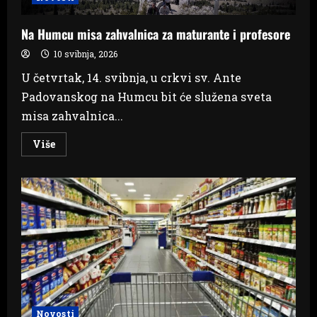
Na Humcu misa zahvalnica za maturante i profesore
10 svibnja, 2026
U četvrtak, 14. svibnja, u crkvi sv. Ante
Padovanskog na Humcu bit će služena sveta
misa zahvalnica...
Read
Više
more
about
Na
Humcu
misa
zahvalnica
za
maturante
i
profesore
Novosti