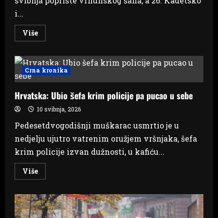
svibnja poprište vrhunskog šaha, a 26. Kadetsko
i...
Read
Više
more
about
Šahovska
kraljica
iz
Crna kronika
Ljubuškog:
Mihaeli
Buntić
Hrvatska: Ubio šefa krim policije pa pucao u sebe
titula
državne
prvakinje
10 svibnja, 2026
i
plasman
Pedesetdvogodišnji muškarac usmrtio je u
na
Svjetsko
nedjelju ujutro vatrenim oružjem vršnjaka, šefa
prvenstvo
krim policije izvan dužnosti, u kafiću...
Read
Više
more
about
Hrvatska:
Ubio
šefa
krim