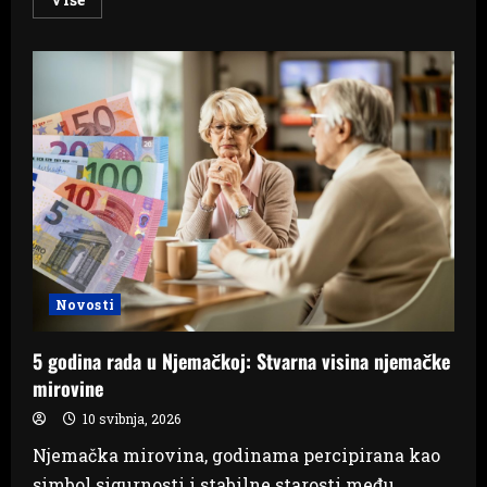
more
about
Hantavirus:
Nema
panike,
ali
oprez
pri
čišćenju
obavezan
Novosti
5 godina rada u Njemačkoj: Stvarna visina njemačke
mirovine
10 svibnja, 2026
Njemačka mirovina, godinama percipirana kao
simbol sigurnosti i stabilne starosti među