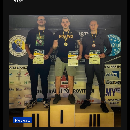
Read
Više
more
about
Priča
o
uspjehu
iz
Posušja:
Srednja
strukovna
škola
postaje
primjer
modernog
obrazovanja
Novosti