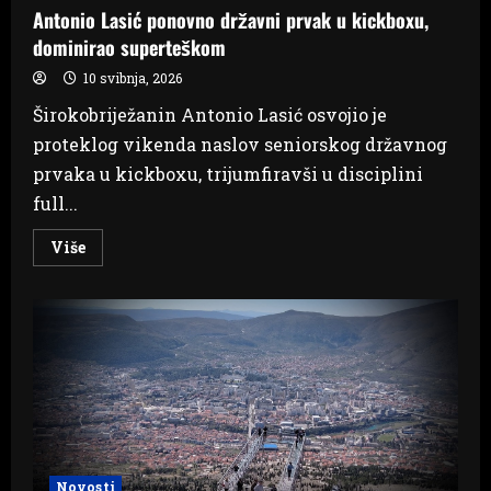
Antonio Lasić ponovno državni prvak u kickboxu,
dominirao superteškom
10 svibnja, 2026
Širokobriježanin Antonio Lasić osvojio je
proteklog vikenda naslov seniorskog državnog
prvaka u kickboxu, trijumfiravši u disciplini
full...
Read
Više
more
about
Antonio
Lasić
ponovno
državni
prvak
u
kickboxu,
dominirao
superteškom
Novosti