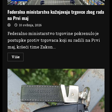
Federalna ministarstva kažnjavaju trgovce zbog rada
na Prvi maj
10 svibnja, 2026
Federalno ministarstvo trgovine pokrenulo je
postupke protiv trgovaca koji su radili na Prvi
maj, kršeći time Zakon...
Read
Više
more
about
Federalna
ministarstva
kažnjavaju
trgovce
zbog
rada
na
Prvi
maj