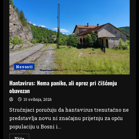
Brijegu,
čekaju
vlasnika
u
SC
Borak
Novosti
Hantavirus: Nema panike, ali oprez pri čišćenju
obavezan
10 svibnja, 2026
Stručnjaci poručuju da hantavirus trenutačno ne
predstavlja novu ni značajnu prijetnju za opću
populaciju u Bosni i...
Read
Više