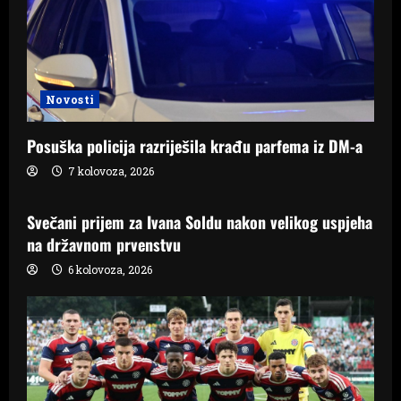
Novosti
Posuška policija razriješila krađu parfema iz DM-a
7 kolovoza, 2026
Samo Hercegovina
Svečani prijem za Ivana Soldu nakon velikog uspjeha
na državnom prvenstvu
6 kolovoza, 2026