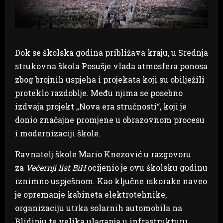
Dok se školska godina približava kraju, u Srednja
strukovna škola Posušje vlada atmosfera ponosa
zbog brojnih uspjeha i projekata koji su obilježili
proteklo razdoblje. Među njima se posebno
izdvaja projekt „Nova era stručnosti“, koji je
donio značajne promjene u obrazovnom procesu
i modernizaciji škole.
Ravnatelj škole Mario Knezović u razgovoru
za
Večernji list BiH
ocijenio je ovu školsku godinu
iznimno uspješnom. Kao ključne iskorake naveo
je opremanje kabineta elektrotehnike,
organizaciju utrka solarnih automobila na
Blidinju te velika ulaganja u infrastrukturu