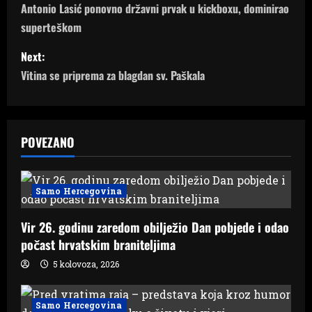
o
Antonio Lasić ponovno državni prvak u kickboxu, dominirao
superteškom
s
Next:
t
Vitina se priprema za blagdan sv. Paškala
n
a
POVEZANO
v
i
Samo Hercegovina
g
Vir 26. godinu zaredom obilježio Dan pobjede i odao
a
počast hrvatskim braniteljima
5 kolovoza, 2026
t
i
Samo Hercegovina