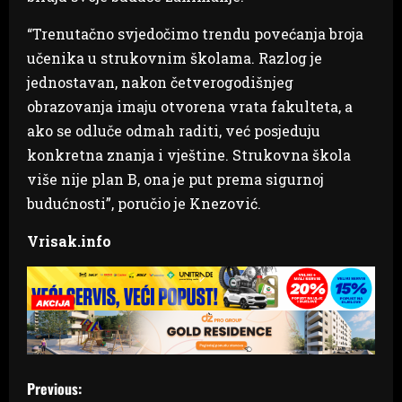
“Trenutačno svjedočimo trendu povećanja broja
učenika u strukovnim školama. Razlog je
jednostavan, nakon četverogodišnjeg
obrazovanja imaju otvorena vrata fakulteta, a
ako se odluče odmah raditi, već posjeduju
konkretna znanja i vještine. Strukovna škola
više nije plan B, ona je put prema sigurnoj
budućnosti”, poručio je Knezović.
Vrisak.info
P
Previous: