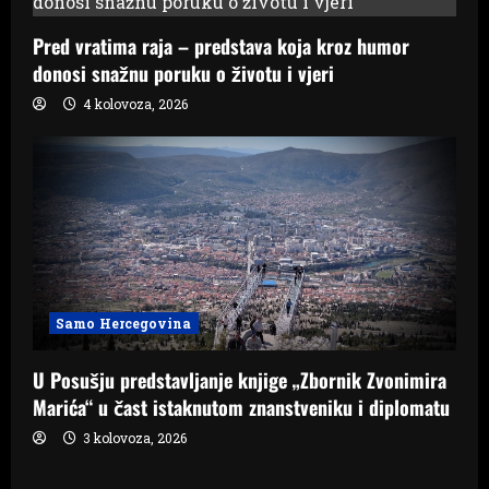
o
Pred vratima raja – predstava koja kroz humor
n
donosi snažnu poruku o životu i vjeri
4 kolovoza, 2026
Samo Hercegovina
U Posušju predstavljanje knjige „Zbornik Zvonimira
Marića“ u čast istaknutom znanstveniku i diplomatu
3 kolovoza, 2026