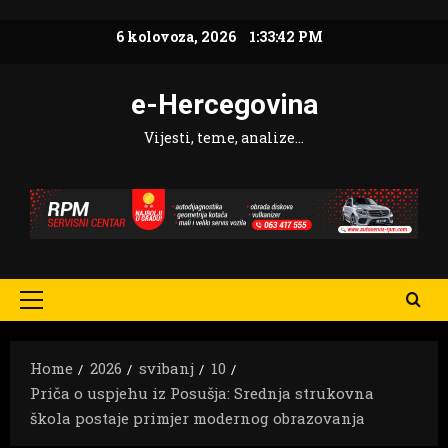
Skip
6 kolovoza, 2026
1:33:43 PM
to
content
e-Hercegovina
Vijesti, teme, analize…
Primary
Menu
Home
2026
svibanj
10
Priča o uspjehu iz Posušja: Srednja strukovna
škola postaje primjer modernog obrazovanja