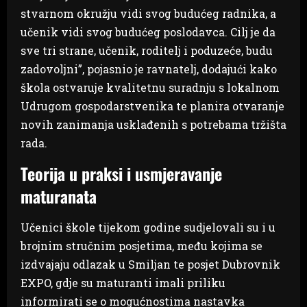
stvarnom okružju vidi svog budućeg radnika, a
učenik vidi svog budućeg poslodavca. Cilj je da
sve tri strane, učenik, roditelj i poduzeće, budu
zadovoljni”, pojasnio je ravnatelj, dodajući kako
škola ostvaruje kvalitetnu suradnju s lokalnom
Udrugom gospodarstvenika te planira otvaranje
novih zanimanja usklađenih s potrebama tržišta
rada.
Teorija u praksi i usmjeravanje
maturanata
Učenici škole tijekom godine sudjelovali su i u
brojnim stručnim posjetima, među kojima se
izdvajaju odlazak u Smiljan te posjet Dubrovnik
EXPO, gdje su maturanti imali priliku
informirati se o mogućnostima nastavka