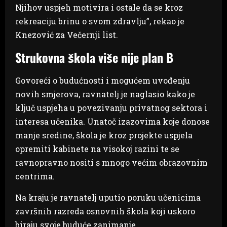
Njihov uspjeh motivira i ostale da se kroz
rekreaciju brinu o svom zdravlju”, rekao je
Knezović za Večernji list.
Strukovna škola više nije plan B
Govoreći o budućnosti i mogućem uvođenju
novih smjerova, ravnatelj je naglasio kako je
ključ uspjeha u povezivanju privatnog sektora i
interesa učenika. Unatoč izazovima koje donose
manje sredine, škola je kroz projekte uspjela
opremiti kabinete na visokoj razini te se
ravnopravno nositi s mnogo većim obrazovnim
centrima.
Na kraju je ravnatelj uputio poruku učenicima
završnih razreda osnovnih škola koji uskoro
biraju svoje buduće zanimanje.