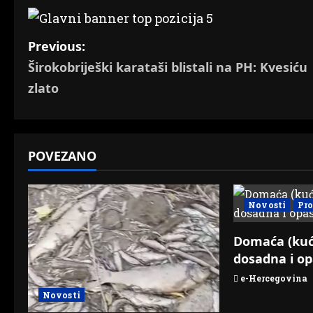
P
Previous:
Širokobriješki karataši blistali na PH: Kvesiću
o
zlato
s
t
POVEZANO
n
a
Novosti
Pr
v
Domaća (kuć
i
dosadna i o
g
e-Hercegovina
Novosti