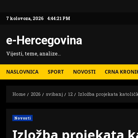
Skip
to
7 kolovoza, 2026
4:44:23 PM
content
e-Hercegovina
Vijesti, teme, analize…
NASLOVNICA
SPORT
NOVOSTI
CRNA KRONI
Home
2026
svibanj
12
Izložba projekata katoli
Novosti
Izložba projekata k