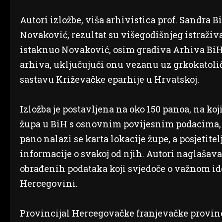
Autori izložbe, viša arhivistica prof. Sandra Bi
Novaković, rezultat su višegodišnjeg istraži
istaknuo Novaković, osim gradiva Arhiva BiH,
arhiva, uključujući onu vezanu uz grkokatolič
sastavu Križevačke eparhije u Hrvatskoj.
Izložba je postavljena na oko 150 panoa, na k
župa u BiH s osnovnim povijesnim podacima, p
pano nalazi se karta lokacije župe, a posjeti
informacije o svakoj od njih. Autori naglašav
obrađenih podataka koji svjedoče o važnom id
Hercegovini.
Provincijal Hercegovačke franjevačke provinci