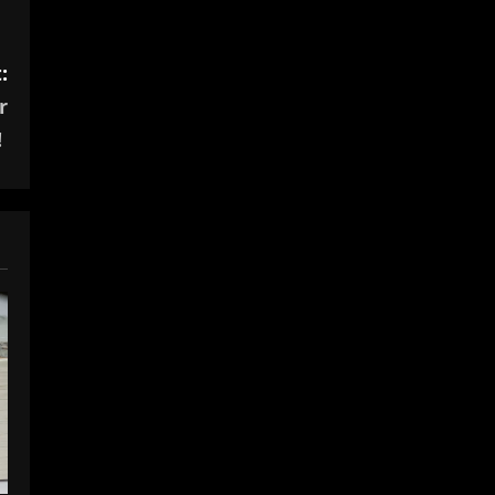
:
r
!