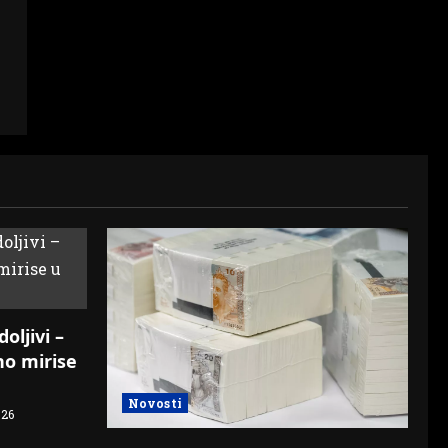
oljivi –
o mirise
Novosti
026