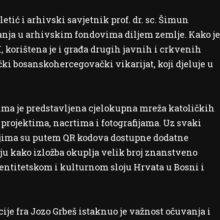
letić i arhivski savjetnik prof. dr. sc. Šimun
vanja u arhivskim fondovima diljem zemlje. Kako je
 korištena je i građa drugih javnih i crkvenih
ki bosanskohercegovački vikarijat, koji djeluje u
ojima je predstavljena cjelokupna mreža katoličkih
rojektima, nacrtima i fotografijama. Uz svaki
teljima su putem QR kodova dostupne dodatne
aju kako izložba okuplja velik broj znanstveno
entitetskom i kulturnom sloju Hrvata u Bosni i
je fra Jozo Grbeš istaknuo je važnost očuvanja i