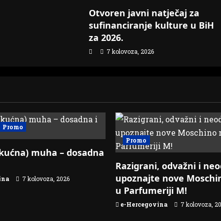
Otvoren javni natječaj za
sufinanciranje kulture u BiH
za 2026.
7 kolovoza, 2026
Promo
Promo
kućna) muha – dosadna
Razigrani, odvažni i neod
upoznajte nove Moschin
ina
7 kolovoza, 2026
u Parfumeriji M!
e-Hercegovina
7 kolovoza, 2