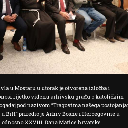
vla u Mostaru u utorak je otvorena izložba i
onosi rijetko viđenu arhivsku građu o katoličkim
Događaj pod nazivom “Tragovima našega postojanja:
a u BiH” priredio je Arhiv Bosne i Hercegovine u
., odnosno XXVIII. Dana Matice hrvatske.