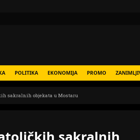
KA
POLITIKA
EKONOMIJA
PROMO
ZANIMLJI
čkih sakralnih objekata u Mostaru
atoličkih sakralnih