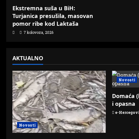
a
Ekstremna suša u BiH:
t
Turjanica presušila, masovan
pomor ribe kod Laktaša
i
7 kolovoza, 2026
o
n
AKTUALNO
Novosti
Domaća (
i opasna
e-Hercegov
Novosti