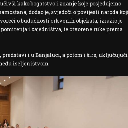
ručivši kako bogatstvo i znanje koje posjedujemo
samostana, dodao je, svjedoči o povijesti naroda koj
Govoreći o budućnosti crkvenih objekata, izrazio je
a, pomirenja i zajedništva, te otvorene ruke prema
 predstavi i u Banjaluci, a potom i šire, uključujući
 među iseljeništvom.